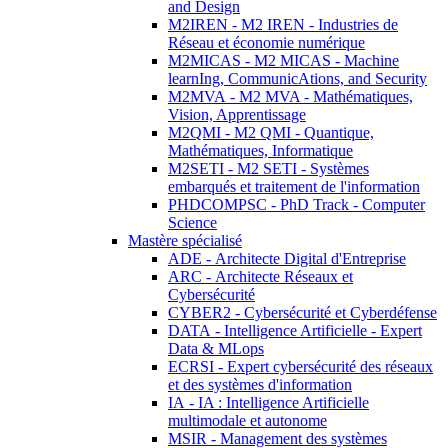
and Design
M2IREN - M2 IREN - Industries de
Réseau et économie numérique
M2MICAS - M2 MICAS - Machine
learnIng, CommunicAtions, and Security
M2MVA - M2 MVA - Mathématiques,
Vision, Apprentissage
M2QMI - M2 QMI - Quantique,
Mathématiques, Informatique
M2SETI - M2 SETI - Systèmes
embarqués et traitement de l'information
PHDCOMPSC - PhD Track - Computer
Science
Mastère spécialisé
ADE - Architecte Digital d'Entreprise
ARC - Architecte Réseaux et
Cybersécurité
CYBER2 - Cybersécurité et Cyberdéfense
DATA - Intelligence Artificielle - Expert
Data & MLops
ECRSI - Expert cybersécurité des réseaux
et des systèmes d'information
IA - IA : Intelligence Artificielle
multimodale et autonome
MSIR - Management des systèmes