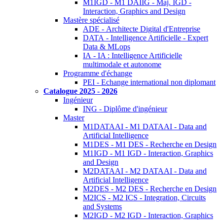
M1IGD - M1 DAIIG - Maj. IGD -
Interaction, Graphics and Design
Mastère spécialisé
ADE - Architecte Digital d'Entreprise
DATA - Intelligence Artificielle - Expert
Data & MLops
IA - IA : Intelligence Artificielle
multimodale et autonome
Programme d'échange
PEI - Echange international non diplomant
Catalogue 2025 - 2026
Ingénieur
ING - Diplôme d'ingénieur
Master
M1DATAAI - M1 DATAAI - Data and
Artificial Intelligence
M1DES - M1 DES - Recherche en Design
M1IGD - M1 IGD - Interaction, Graphics
and Design
M2DATAAI - M2 DATAAI - Data and
Artificial Intelligence
M2DES - M2 DES - Recherche en Design
M2ICS - M2 ICS - Integration, Circuits
and Systems
M2IGD - M2 IGD - Interaction, Graphics