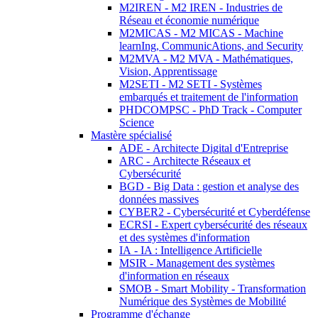
M2IREN - M2 IREN - Industries de
Réseau et économie numérique
M2MICAS - M2 MICAS - Machine
learnIng, CommunicAtions, and Security
M2MVA - M2 MVA - Mathématiques,
Vision, Apprentissage
M2SETI - M2 SETI - Systèmes
embarqués et traitement de l'information
PHDCOMPSC - PhD Track - Computer
Science
Mastère spécialisé
ADE - Architecte Digital d'Entreprise
ARC - Architecte Réseaux et
Cybersécurité
BGD - Big Data : gestion et analyse des
données massives
CYBER2 - Cybersécurité et Cyberdéfense
ECRSI - Expert cybersécurité des réseaux
et des systèmes d'information
IA - IA : Intelligence Artificielle
MSIR - Management des systèmes
d'information en réseaux
SMOB - Smart Mobility - Transformation
Numérique des Systèmes de Mobilité
Programme d'échange