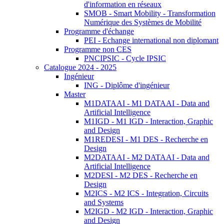
d'information en réseaux
SMOB - Smart Mobility - Transformation
Numérique des Systèmes de Mobilité
Programme d'échange
PEI - Echange international non diplomant
Programme non CES
PNCIPSIC - Cycle IPSIC
Catalogue 2024 - 2025
Ingénieur
ING - Diplôme d'ingénieur
Master
M1DATAAI - M1 DATAAI - Data and
Artificial Intelligence
M1IGD - M1 IGD - Interaction, Graphic
and Design
M1REDESI - M1 DES - Recherche en
Design
M2DATAAI - M2 DATAAI - Data and
Artificial Intelligence
M2DESI - M2 DES - Recherche en
Design
M2ICS - M2 ICS - Integration, Circuits
and Systems
M2IGD - M2 IGD - Interaction, Graphic
and Design