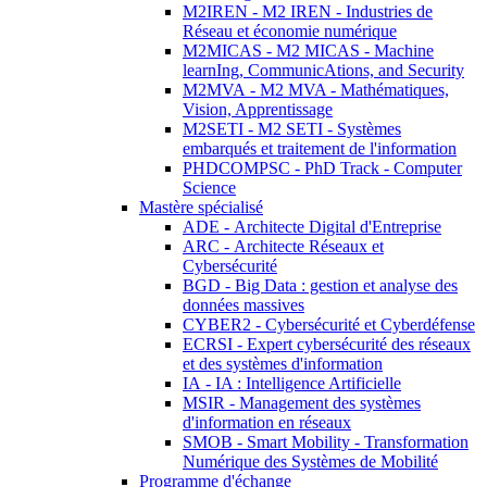
M2IREN - M2 IREN - Industries de
Réseau et économie numérique
M2MICAS - M2 MICAS - Machine
learnIng, CommunicAtions, and Security
M2MVA - M2 MVA - Mathématiques,
Vision, Apprentissage
M2SETI - M2 SETI - Systèmes
embarqués et traitement de l'information
PHDCOMPSC - PhD Track - Computer
Science
Mastère spécialisé
ADE - Architecte Digital d'Entreprise
ARC - Architecte Réseaux et
Cybersécurité
BGD - Big Data : gestion et analyse des
données massives
CYBER2 - Cybersécurité et Cyberdéfense
ECRSI - Expert cybersécurité des réseaux
et des systèmes d'information
IA - IA : Intelligence Artificielle
MSIR - Management des systèmes
d'information en réseaux
SMOB - Smart Mobility - Transformation
Numérique des Systèmes de Mobilité
Programme d'échange