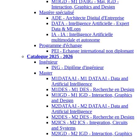
M1IGD - M1 DAIIG - Maj. IGD -
Interaction, Graphics and Design
Mastère spécialisé
ADE - Architecte Digital d'Entreprise
DATA - Intelligence Artificielle - Expert
Data & MLops
IA - IA : Intelligence Artificielle
multimodale et autonome
Programme d'échange
PEI - Echange international non diplomant
Catalogue 2025 - 2026
Ingénieur
ING - Diplôme d'ingénieur
Master
M1DATAAI - M1 DATAAI - Data and
Artificial Intelligence
M1DES - M1 DES - Recherche en Design
M1IGD - M1 IGD - Interaction, Graphics
and Design
M2DATAAI - M2 DATAAI - Data and
Artificial Intelligence
M2DES - M2 DES - Recherche en Design
M2ICS - M2 ICS - Integration, Circuits
and Systems
M2IGD - M2 IGD - Interaction, Graphics