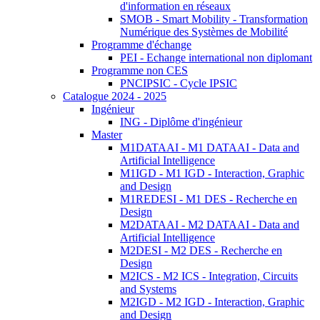
d'information en réseaux
SMOB - Smart Mobility - Transformation
Numérique des Systèmes de Mobilité
Programme d'échange
PEI - Echange international non diplomant
Programme non CES
PNCIPSIC - Cycle IPSIC
Catalogue 2024 - 2025
Ingénieur
ING - Diplôme d'ingénieur
Master
M1DATAAI - M1 DATAAI - Data and
Artificial Intelligence
M1IGD - M1 IGD - Interaction, Graphic
and Design
M1REDESI - M1 DES - Recherche en
Design
M2DATAAI - M2 DATAAI - Data and
Artificial Intelligence
M2DESI - M2 DES - Recherche en
Design
M2ICS - M2 ICS - Integration, Circuits
and Systems
M2IGD - M2 IGD - Interaction, Graphic
and Design