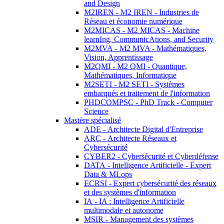
and Design
M2IREN - M2 IREN - Industries de
Réseau et économie numérique
M2MICAS - M2 MICAS - Machine
learnIng, CommunicAtions, and Security
M2MVA - M2 MVA - Mathématiques,
Vision, Apprentissage
M2QMI - M2 QMI - Quantique,
Mathématiques, Informatique
M2SETI - M2 SETI - Systèmes
embarqués et traitement de l'information
PHDCOMPSC - PhD Track - Computer
Science
Mastère spécialisé
ADE - Architecte Digital d'Entreprise
ARC - Architecte Réseaux et
Cybersécurité
CYBER2 - Cybersécurité et Cyberdéfense
DATA - Intelligence Artificielle - Expert
Data & MLops
ECRSI - Expert cybersécurité des réseaux
et des systèmes d'information
IA - IA : Intelligence Artificielle
multimodale et autonome
MSIR - Management des systèmes