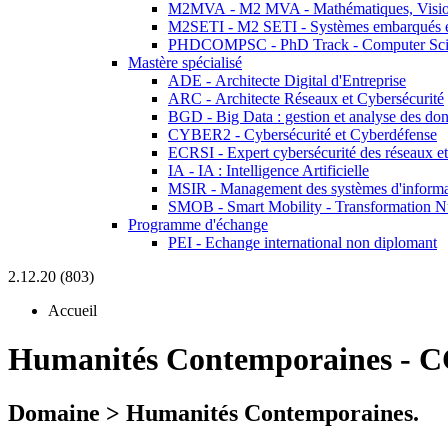
M2MVA - M2 MVA - Mathématiques, Vision
M2SETI - M2 SETI - Systèmes embarqués et 
PHDCOMPSC - PhD Track - Computer Sci
Mastère spécialisé
ADE - Architecte Digital d'Entreprise
ARC - Architecte Réseaux et Cybersécurité
BGD - Big Data : gestion et analyse des do
CYBER2 - Cybersécurité et Cyberdéfense
ECRSI - Expert cybersécurité des réseaux et
IA - IA : Intelligence Artificielle
MSIR - Management des systèmes d'informa
SMOB - Smart Mobility - Transformation N
Programme d'échange
PEI - Echange international non diplomant
2.12.20 (803)
Accueil
Humanités Contemporaines
-
C
Domaine > Humanités Contemporaines.