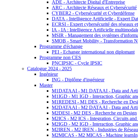
ADE - Architecte Digital d'Entreprise
ARC - Architecte Réseaux et Cybersécurité
CYBER2 - Cybersécurité et Cyberdéfense
DATA - Intelligence Artificielle - Expert 
ECRSI - Expert cybersécurité des réseaux et
IA - IA : Intelligence Artificielle multimoda
MSIR - Management des systèmes d'informa
SMOB - Smart Mobility - Transformation N
Programme d'échange
PEI - Echange international non diplomant
Programme non CES
PNCIPSIC - Cycle IPSIC
Catalogue 2024 - 2025
Ingénieur
ING - Diplôme d'ingénieur
Master
M1DATAAI - M1 DATAAI - Data and Artific
M1IGD - M1 IGD - Interaction, Graphic an
M1REDESI - M1 DES - Recherche en Des
M2DATAAI - M2 DATAAI - Data and Artific
M2DESI - M2 DES - Recherche en Design
M2ICS - M2 ICS - Integration, Circuits and
M2IGD - M2 IGD - Interaction, Graphic an
M2IREN - M2 IREN - Industries de Réseau
M2MICAS - M2 MICAS - Machine learnIng