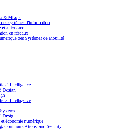
Data & MLops
 des systèmes d'information
le et autonome
tion en réseaux
umérique des Systèmes de Mobilité
ial Intelligence
d Design
ign
ial Intelligence
 Systems
d Design
 et économie numérique
, CommunicAtions, and Security