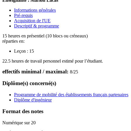
Enseignante : Marion Lacas
Informations générales
Pré-requis
Acquisition de l'UE
Descriptif & programme
15 heures en présentiel (10 blocs ou créneaux)
réparties en:
Leçon :
15
22.5 heures de travail personnel estimé pour l’étudiant.
effectifs minimal / maximal:
8
/
25
Diplôme(s) concerné(s)
Programme de mobilité des établissements français partenaires
Diplôme d'ingénieur
Format des notes
Numérique sur 20