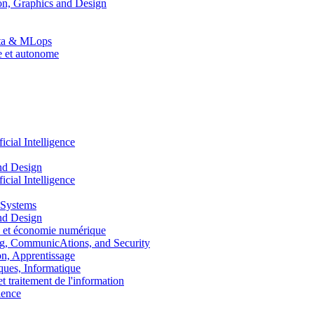
n, Graphics and Design
Data & MLops
le et autonome
ial Intelligence
nd Design
ial Intelligence
 Systems
nd Design
 et économie numérique
, CommunicAtions, and Security
, Apprentissage
ues, Informatique
traitement de l'information
ence