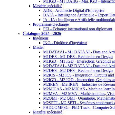
M1IGD - M1 DAIIG - Maj. IGD - Interactio
Mastère spécialisé
ADE - Architecte Digital d'Entreprise
DATA - Intelligence Artificielle - Expert 
IA - IA : Intelligence Artificielle multimoda
Programme d'échange
PEI - Echange international non diplomant
Catalogue 2025 - 2026
Ingénieur
ING - Diplôme d'ingénieur
Master
M1DATAAI - M1 DATAAI - Data and Artific
M1DES - M1 DES - Recherche en Design
M1IGD - M1 IGD - Interaction, Graphics a
M2DATAAI - M2 DATAAI - Data and Artific
M2DES - M2 DES - Recherche en Design
M2ICS - M2 ICS - Integration, Circuits and
M2IGD - M2 IGD - Interaction, Graphics a
M2IREN - M2 IREN - Industries de Réseau
M2MICAS - M2 MICAS - Machine learnIng
M2MVA - M2 MVA - Mathématiques, Vision
M2QMI - M2 QMI - Quantique, Mathématiq
M2SETI - M2 SETI - Systèmes embarqués et 
PHDCOMPSC - PhD Track - Computer Sci
Mastère spécialisé