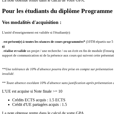
La note obtenue rentre dans le calcul de votre GPA.
Pour les étudiants du diplôme
Programme de
Vos modalités d'acquisition :
L'unité d'enseignement est validée si l'étudiant(e):
.
est présent(e) à toutes les séances de cours programmées*
(10TH répartis sur 5
et
.
réalise et valide
un projet / une recherche / ou un écrit en fin de module (l'ensei
support de communication ni de la présence aux cours qui suivent cette présentat
**Une tolérance de 10% d'absence pourra être prise en compte sur présentation 
invalidé.
** Toute absence excédant 10% d'absence sans justification après présentation 
L'UE est acquise si Note finale >= 10
Crédits ECTS acquis : 1.5 ECTS
Crédit d'UE partagées acquis : 1.5
La note obtenue rentre dans le calcul de votre GPA.