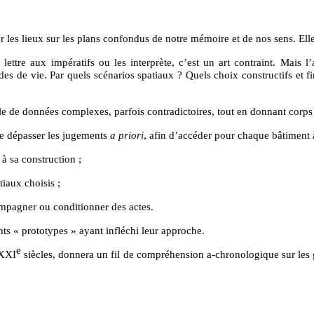
les lieux sur les plans confondus de notre mémoire et de nos sens. Elle ou
ttre aux impératifs ou les interprète, c’est un art contraint. Mais l’a
odes de vie. Par quels scénarios spatiaux ? Quels choix constructifs et
e de données complexes, parfois contradictoires, tout en donnant corps
 de dépasser les jugements
a priori
, afin d’accéder pour chaque bâtiment à
à sa construction ;
tiaux choisis ;
ompagner ou conditionner des actes.
ts « prototypes » ayant infléchi leur approche.
e
 XXI
siècles, donnera un fil de compréhension a-chronologique sur les g