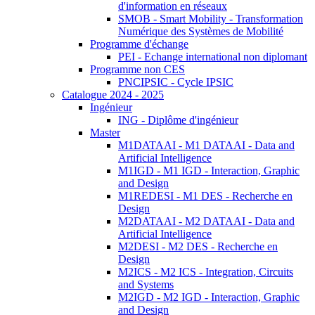
d'information en réseaux
SMOB - Smart Mobility - Transformation
Numérique des Systèmes de Mobilité
Programme d'échange
PEI - Echange international non diplomant
Programme non CES
PNCIPSIC - Cycle IPSIC
Catalogue 2024 - 2025
Ingénieur
ING - Diplôme d'ingénieur
Master
M1DATAAI - M1 DATAAI - Data and
Artificial Intelligence
M1IGD - M1 IGD - Interaction, Graphic
and Design
M1REDESI - M1 DES - Recherche en
Design
M2DATAAI - M2 DATAAI - Data and
Artificial Intelligence
M2DESI - M2 DES - Recherche en
Design
M2ICS - M2 ICS - Integration, Circuits
and Systems
M2IGD - M2 IGD - Interaction, Graphic
and Design