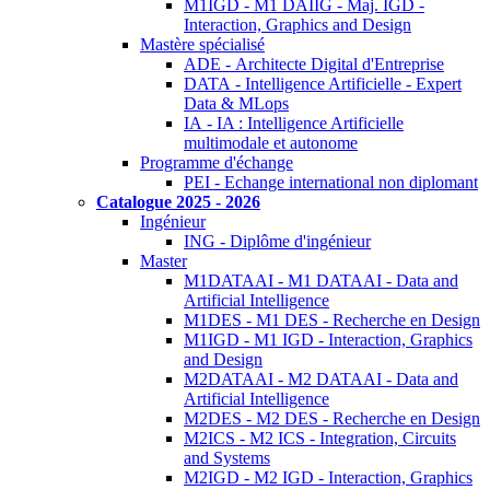
M1IGD - M1 DAIIG - Maj. IGD -
Interaction, Graphics and Design
Mastère spécialisé
ADE - Architecte Digital d'Entreprise
DATA - Intelligence Artificielle - Expert
Data & MLops
IA - IA : Intelligence Artificielle
multimodale et autonome
Programme d'échange
PEI - Echange international non diplomant
Catalogue 2025 - 2026
Ingénieur
ING - Diplôme d'ingénieur
Master
M1DATAAI - M1 DATAAI - Data and
Artificial Intelligence
M1DES - M1 DES - Recherche en Design
M1IGD - M1 IGD - Interaction, Graphics
and Design
M2DATAAI - M2 DATAAI - Data and
Artificial Intelligence
M2DES - M2 DES - Recherche en Design
M2ICS - M2 ICS - Integration, Circuits
and Systems
M2IGD - M2 IGD - Interaction, Graphics