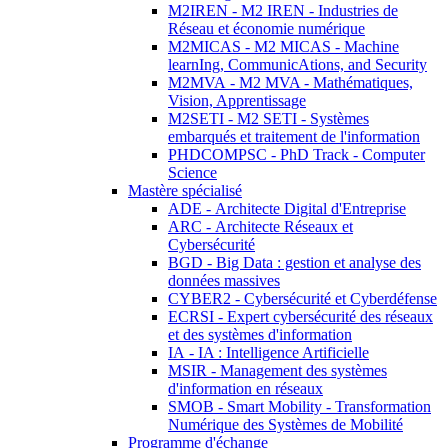
M2IREN - M2 IREN - Industries de
Réseau et économie numérique
M2MICAS - M2 MICAS - Machine
learnIng, CommunicAtions, and Security
M2MVA - M2 MVA - Mathématiques,
Vision, Apprentissage
M2SETI - M2 SETI - Systèmes
embarqués et traitement de l'information
PHDCOMPSC - PhD Track - Computer
Science
Mastère spécialisé
ADE - Architecte Digital d'Entreprise
ARC - Architecte Réseaux et
Cybersécurité
BGD - Big Data : gestion et analyse des
données massives
CYBER2 - Cybersécurité et Cyberdéfense
ECRSI - Expert cybersécurité des réseaux
et des systèmes d'information
IA - IA : Intelligence Artificielle
MSIR - Management des systèmes
d'information en réseaux
SMOB - Smart Mobility - Transformation
Numérique des Systèmes de Mobilité
Programme d'échange