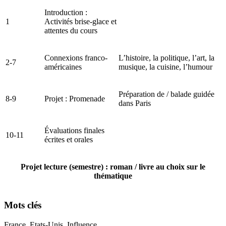
Introduction :
1
Activités brise-glace et
attentes du cours
Connexions franco-
L’histoire, la politique, l’art, la
2-7
américaines
musique, la cuisine, l’humour
Préparation de / balade guidée
8-9
Projet : Promenade
dans Paris
Évaluations finales
10-11
écrites et orales
Projet lecture (semestre) : roman / livre au choix sur le
thématique
Mots clés
France, Etats-Unis, Influence