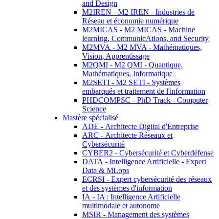
and Design
M2IREN - M2 IREN - Industries de
Réseau et économie numérique
M2MICAS - M2 MICAS - Machine
learnIng, CommunicAtions, and Security
M2MVA - M2 MVA - Mathématiques,
Vision, Apprentissage
M2QMI - M2 QMI - Quantique,
Mathématiques, Informatique
M2SETI - M2 SETI - Systèmes
embarqués et traitement de l'information
PHDCOMPSC - PhD Track - Computer
Science
Mastère spécialisé
ADE - Architecte Digital d'Entreprise
ARC - Architecte Réseaux et
Cybersécurité
CYBER2 - Cybersécurité et Cyberdéfense
DATA - Intelligence Artificielle - Expert
Data & MLops
ECRSI - Expert cybersécurité des réseaux
et des systèmes d'information
IA - IA : Intelligence Artificielle
multimodale et autonome
MSIR - Management des systèmes