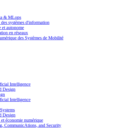
Data & MLops
 des systèmes d'information
le et autonome
tion en réseaux
umérique des Systèmes de Mobilité
ial Intelligence
d Design
ign
ial Intelligence
 Systems
d Design
 et économie numérique
, CommunicAtions, and Security