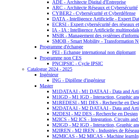
ADE - Architecte Digital d'Entreprise
ARC - Architecte Réseaux et Cybersécurité
CYBER2 - Cybersécurité et Cyberdéfense
DATA - Intelligence Artificielle - Expert 
ECRSI - Expert cybersécurité des réseaux et
IA - IA : Intelligence Artificielle multimoda
MSIR - Management des systèmes d'informa
SMOB - Smart Mobility - Transformation N
Programme d'échange
PEI - Echange international non diplomant
Programme non CES
PNCIPSIC - Cycle IPSIC
Catalogue 2024 - 2025
Ingénieur
ING - Diplôme d'ingénieur
Master
M1DATAAI - M1 DATAAI - Data and Artific
M1IGD - M1 IGD - Interaction, Graphic an
M1REDESI - M1 DES - Recherche en Des
M2DATAAI - M2 DATAAI - Data and Artific
M2DESI - M2 DES - Recherche en Design
M2ICS - M2 ICS - Integration, Circuits and
M2IGD - M2 IGD - Interaction, Graphic an
M2IREN - M2 IREN - Industries de Réseau
M2MICAS - M2 MICAS - Machine learnIng