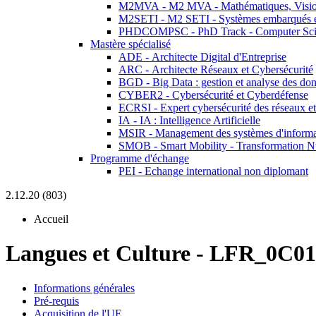
M2MVA - M2 MVA - Mathématiques, Vision
M2SETI - M2 SETI - Systèmes embarqués et 
PHDCOMPSC - PhD Track - Computer Sci
Mastère spécialisé
ADE - Architecte Digital d'Entreprise
ARC - Architecte Réseaux et Cybersécurité
BGD - Big Data : gestion et analyse des do
CYBER2 - Cybersécurité et Cyberdéfense
ECRSI - Expert cybersécurité des réseaux et
IA - IA : Intelligence Artificielle
MSIR - Management des systèmes d'informa
SMOB - Smart Mobility - Transformation N
Programme d'échange
PEI - Echange international non diplomant
2.12.20 (803)
Accueil
Langues et Culture
-
LFR_0C01
Informations générales
Pré-requis
Acquisition de l'UE