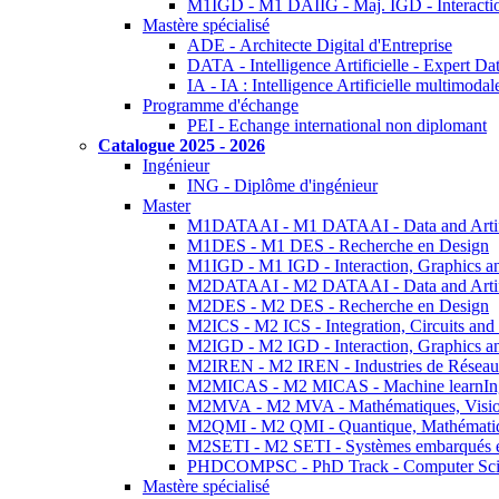
M1IGD - M1 DAIIG - Maj. IGD - Interactio
Mastère spécialisé
ADE - Architecte Digital d'Entreprise
DATA - Intelligence Artificielle - Expert 
IA - IA : Intelligence Artificielle multimoda
Programme d'échange
PEI - Echange international non diplomant
Catalogue 2025 - 2026
Ingénieur
ING - Diplôme d'ingénieur
Master
M1DATAAI - M1 DATAAI - Data and Artific
M1DES - M1 DES - Recherche en Design
M1IGD - M1 IGD - Interaction, Graphics a
M2DATAAI - M2 DATAAI - Data and Artific
M2DES - M2 DES - Recherche en Design
M2ICS - M2 ICS - Integration, Circuits and
M2IGD - M2 IGD - Interaction, Graphics a
M2IREN - M2 IREN - Industries de Réseau
M2MICAS - M2 MICAS - Machine learnIng
M2MVA - M2 MVA - Mathématiques, Vision
M2QMI - M2 QMI - Quantique, Mathématiq
M2SETI - M2 SETI - Systèmes embarqués et 
PHDCOMPSC - PhD Track - Computer Sci
Mastère spécialisé