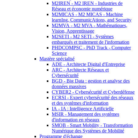
M2IREN - M2 IREN - Industries de
Réseau et économie numérique
M2MICAS - M2 MICAS - Machine
learnIng, CommunicAtions, and Security
M2MVA - M2 MVA - Mathématiques,
Vision, Apprentissage
M2SETI - M2 SETI - Systèmes
embarqués et traitement de l'information
PHDCOMPSC - PhD Track - Computer
Science
Mastère spécialisé
ADE - Architecte Digital d'Entreprise
ARC - Architecte Réseaux et
Cybersécurité
BGD - Big Data : gestion et analyse des
données massives
CYBER2 - Cybersécurité et Cyberdéfense
ECRSI - Expert cybersécurité des réseaux
et des systèmes d'information
IA - IA : Intelligence Artificielle
MSIR - Management des systèmes
d'information en réseaux
SMOB - Smart Mobility - Transformation
Numérique des Systèmes de Mobilité
Programme d'échange