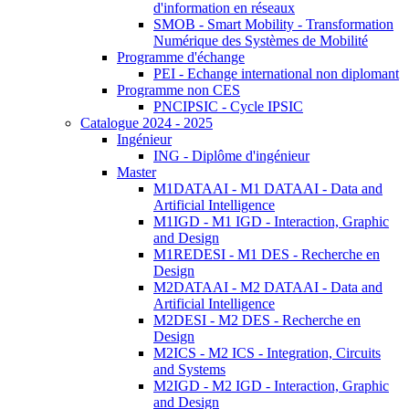
d'information en réseaux
SMOB - Smart Mobility - Transformation
Numérique des Systèmes de Mobilité
Programme d'échange
PEI - Echange international non diplomant
Programme non CES
PNCIPSIC - Cycle IPSIC
Catalogue 2024 - 2025
Ingénieur
ING - Diplôme d'ingénieur
Master
M1DATAAI - M1 DATAAI - Data and
Artificial Intelligence
M1IGD - M1 IGD - Interaction, Graphic
and Design
M1REDESI - M1 DES - Recherche en
Design
M2DATAAI - M2 DATAAI - Data and
Artificial Intelligence
M2DESI - M2 DES - Recherche en
Design
M2ICS - M2 ICS - Integration, Circuits
and Systems
M2IGD - M2 IGD - Interaction, Graphic
and Design