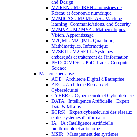
and Design
M2IREN - M2 IREN - Industries de
Réseau et économie numérique
M2MICAS - M2 MICAS - Machine
learnIng, CommunicAtions, and Security
M2MVA - M2 MVA - Mathématiques,
Vision, Apprentissage
M2QMI - M2 QMI - Quantique,
Mathématiques, Informatique
M2SETI - M2 SETI - Systèmes
embarqués et traitement de l'information
PHDCOMPSC - PhD Track - Computer
Science
Mastère spécialisé
ADE - Architecte Digital d'Entreprise
ARC - Architecte Réseaux et
Cybersécurité
CYBER2 - Cybersécurité et Cyberdéfense
DATA - Intelligence Artificielle - Expert
Data & MLops
ECRSI - Expert cybersécurité des réseaux
et des systèmes d'information
IA - IA : Intelligence Artificielle
multimodale et autonome
MSIR - Management des systèmes