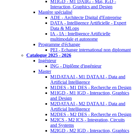
M1IGD - M1 DAIIG - Maj. IGD -
Interaction, Graphics and Design
Mastère spécialisé
ADE - Architecte Digital d'Entreprise
DATA - Intelligence Artificielle - Expert
Data & MLops
IA - IA : Intelligence Artificielle
multimodale et autonome
Programme d'échange
PEI - Echange international non diplomant
Catalogue 2025 - 2026
Ingénieur
ING - Diplôme d'ingénieur
Master
M1DATAAI - M1 DATAAI - Data and
Artificial Intelligence
M1DES - M1 DES - Recherche en Design
M1IGD - M1 IGD - Interaction, Graphics
and Design
M2DATAAI - M2 DATAAI - Data and
Artificial Intelligence
M2DES - M2 DES - Recherche en Design
M2ICS - M2 ICS - Integration, Circuits
and Systems
M2IGD - M2 IGD - Interaction, Graphics