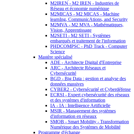
M2IREN - M2 IREN - Industries de
Réseau et économie numérique
M2MICAS - M2 MICAS - Machine
learnIng, CommunicAtions, and Security
M2MVA - M2 MVA - Mathématiques,
Vision, Apprentissage
M2SETI - M2 SETI - Systèmes
embarqués et traitement de l'information
PHDCOMPSC - PhD Track - Computer
Science
Mastère spécialisé
ADE - Architecte Digital d'Entreprise
ARC - Architecte Réseaux et
Cybersécurité
BGD - Big Data : gestion et analyse des
données massives
CYBER2 - Cybersécurité et Cyberdéfense
ECRSI - Expert cybersécurité des réseaux
et des systèmes d'information
IA - IA : Intelligence Artificielle
MSIR - Management des systèmes
d'information en réseaux
SMOB - Smart Mobility - Transformation
Numérique des Systèmes de Mobilité
Programme d'échange