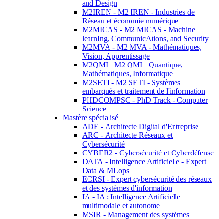
and Design
M2IREN - M2 IREN - Industries de
Réseau et économie numérique
M2MICAS - M2 MICAS - Machine
learnIng, CommunicAtions, and Security
M2MVA - M2 MVA - Mathématiques,
Vision, Apprentissage
M2QMI - M2 QMI - Quantique,
Mathématiques, Informatique
M2SETI - M2 SETI - Systèmes
embarqués et traitement de l'information
PHDCOMPSC - PhD Track - Computer
Science
Mastère spécialisé
ADE - Architecte Digital d'Entreprise
ARC - Architecte Réseaux et
Cybersécurité
CYBER2 - Cybersécurité et Cyberdéfense
DATA - Intelligence Artificielle - Expert
Data & MLops
ECRSI - Expert cybersécurité des réseaux
et des systèmes d'information
IA - IA : Intelligence Artificielle
multimodale et autonome
MSIR - Management des systèmes