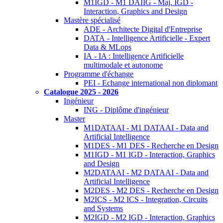
M1IGD - M1 DAIIG - Maj. IGD -
Interaction, Graphics and Design
Mastère spécialisé
ADE - Architecte Digital d'Entreprise
DATA - Intelligence Artificielle - Expert
Data & MLops
IA - IA : Intelligence Artificielle
multimodale et autonome
Programme d'échange
PEI - Echange international non diplomant
Catalogue 2025 - 2026
Ingénieur
ING - Diplôme d'ingénieur
Master
M1DATAAI - M1 DATAAI - Data and
Artificial Intelligence
M1DES - M1 DES - Recherche en Design
M1IGD - M1 IGD - Interaction, Graphics
and Design
M2DATAAI - M2 DATAAI - Data and
Artificial Intelligence
M2DES - M2 DES - Recherche en Design
M2ICS - M2 ICS - Integration, Circuits
and Systems
M2IGD - M2 IGD - Interaction, Graphics