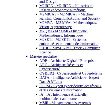
and Design
M2IREN - M2 IREN - Industries de
Réseau et économie numérique
M2MICAS - M2 MICAS - Machine
learnIng, CommunicAtions, and Security
M2MVA - M2 MVA - Mathématiques,
Vision, Apprentissage
M2QMI - M2 QMI - Quantique,
Mathématiques, Informatique
M2SETI - M2 SETI - Systèmes
embarqués et traitement de l'information
PHDCOMPSC - PhD Track - Computer
Science
Mastère spécialisé
ADE - Architecte Digital d'Entreprise
ARC - Architecte Réseaux et
Cybersécurité
CYBER2 - Cybersécurité et Cyberdéfense
DATA - Intelligence Artificielle - Expert
Data & MLops
ECRSI - Expert cybersécurité des réseaux
et des systèmes d'information
IA - IA : Intelligence Artificielle
multimodale et autonome
MSIR - Management des systèmes