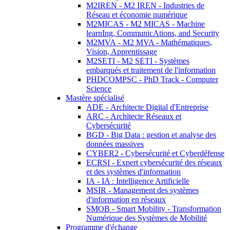
M2IREN - M2 IREN - Industries de
Réseau et économie numérique
M2MICAS - M2 MICAS - Machine
learnIng, CommunicAtions, and Security
M2MVA - M2 MVA - Mathématiques,
Vision, Apprentissage
M2SETI - M2 SETI - Systèmes
embarqués et traitement de l'information
PHDCOMPSC - PhD Track - Computer
Science
Mastère spécialisé
ADE - Architecte Digital d'Entreprise
ARC - Architecte Réseaux et
Cybersécurité
BGD - Big Data : gestion et analyse des
données massives
CYBER2 - Cybersécurité et Cyberdéfense
ECRSI - Expert cybersécurité des réseaux
et des systèmes d'information
IA - IA : Intelligence Artificielle
MSIR - Management des systèmes
d'information en réseaux
SMOB - Smart Mobility - Transformation
Numérique des Systèmes de Mobilité
Programme d'échange