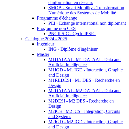
d'information en réseaux
SMOB - Smart Mobility - Transformation
Numérique des Systèmes de Mobilité
Programme d'échange
PEI - Echange international non diplomant
Programme non CES
PNCIPSIC - Cycle IPSIC
Catalogue 2024 - 2025
Ingénieur
ING - Diplôme d'ingénieur
Master
M1DATAAI - M1 DATAAI - Data and
Artificial Intelligence
M1IGD - M1 IGD - Interaction, Graphic
and Design
M1REDESI - M1 DES - Recherche en
Design
M2DATAAI - M2 DATAAI - Data and
Artificial Intelligence
M2DESI - M2 DES - Recherche en
Design
M2ICS - M2 ICS - Integration, Circuits
and Systems
M2IGD - M2 IGD - Interaction, Graphic
and Design