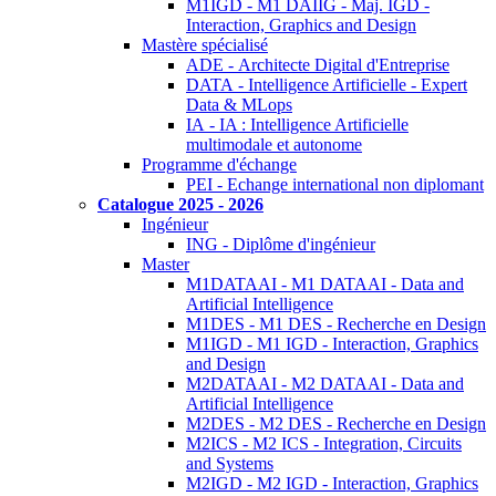
M1IGD - M1 DAIIG - Maj. IGD -
Interaction, Graphics and Design
Mastère spécialisé
ADE - Architecte Digital d'Entreprise
DATA - Intelligence Artificielle - Expert
Data & MLops
IA - IA : Intelligence Artificielle
multimodale et autonome
Programme d'échange
PEI - Echange international non diplomant
Catalogue 2025 - 2026
Ingénieur
ING - Diplôme d'ingénieur
Master
M1DATAAI - M1 DATAAI - Data and
Artificial Intelligence
M1DES - M1 DES - Recherche en Design
M1IGD - M1 IGD - Interaction, Graphics
and Design
M2DATAAI - M2 DATAAI - Data and
Artificial Intelligence
M2DES - M2 DES - Recherche en Design
M2ICS - M2 ICS - Integration, Circuits
and Systems
M2IGD - M2 IGD - Interaction, Graphics