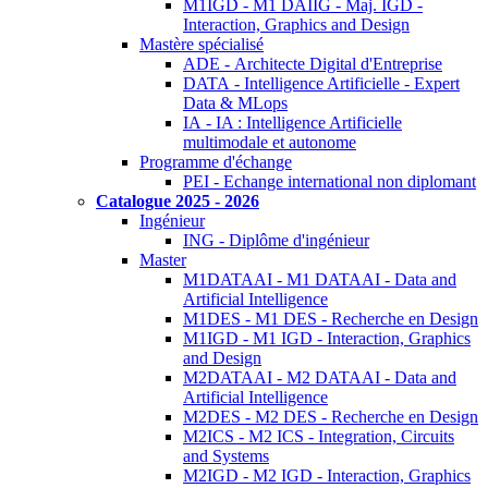
M1IGD - M1 DAIIG - Maj. IGD -
Interaction, Graphics and Design
Mastère spécialisé
ADE - Architecte Digital d'Entreprise
DATA - Intelligence Artificielle - Expert
Data & MLops
IA - IA : Intelligence Artificielle
multimodale et autonome
Programme d'échange
PEI - Echange international non diplomant
Catalogue 2025 - 2026
Ingénieur
ING - Diplôme d'ingénieur
Master
M1DATAAI - M1 DATAAI - Data and
Artificial Intelligence
M1DES - M1 DES - Recherche en Design
M1IGD - M1 IGD - Interaction, Graphics
and Design
M2DATAAI - M2 DATAAI - Data and
Artificial Intelligence
M2DES - M2 DES - Recherche en Design
M2ICS - M2 ICS - Integration, Circuits
and Systems
M2IGD - M2 IGD - Interaction, Graphics