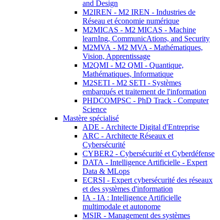
and Design
M2IREN - M2 IREN - Industries de
Réseau et économie numérique
M2MICAS - M2 MICAS - Machine
learnIng, CommunicAtions, and Security
M2MVA - M2 MVA - Mathématiques,
Vision, Apprentissage
M2QMI - M2 QMI - Quantique,
Mathématiques, Informatique
M2SETI - M2 SETI - Systèmes
embarqués et traitement de l'information
PHDCOMPSC - PhD Track - Computer
Science
Mastère spécialisé
ADE - Architecte Digital d'Entreprise
ARC - Architecte Réseaux et
Cybersécurité
CYBER2 - Cybersécurité et Cyberdéfense
DATA - Intelligence Artificielle - Expert
Data & MLops
ECRSI - Expert cybersécurité des réseaux
et des systèmes d'information
IA - IA : Intelligence Artificielle
multimodale et autonome
MSIR - Management des systèmes