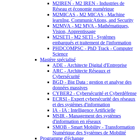
M2IREN - M2 IREN - Industries de
Réseau et économie numérique
M2MICAS - M2 MICAS - Machine
learnIng, CommunicAtions, and Security
M2MVA - M2 MVA - Mathématiques,
Vision, Apprentissage
M2SETI - M2 SETI - Systèmes
embarqués et traitement de l'information
PHDCOMPSC - PhD Track - Computer
Science
Mastère spécialisé
ADE - Architecte Digital d'Entreprise
ARC - Architecte Réseaux et
Cybersécurité
BGD - Big Data : gestion et analyse des
données massives
CYBER2 - Cybersécurité et Cyberdéfense
ECRSI - Expert cybersécurité des réseaux
et des systèmes d'information
IA - IA : Intelligence Artificielle
MSIR - Management des systèmes
d'information en réseaux
SMOB - Smart Mobility - Transformation
Numérique des Systèmes de Mobilité
Programme d'échange