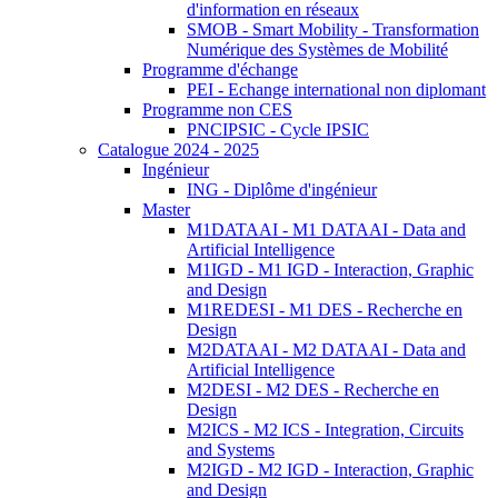
d'information en réseaux
SMOB - Smart Mobility - Transformation
Numérique des Systèmes de Mobilité
Programme d'échange
PEI - Echange international non diplomant
Programme non CES
PNCIPSIC - Cycle IPSIC
Catalogue 2024 - 2025
Ingénieur
ING - Diplôme d'ingénieur
Master
M1DATAAI - M1 DATAAI - Data and
Artificial Intelligence
M1IGD - M1 IGD - Interaction, Graphic
and Design
M1REDESI - M1 DES - Recherche en
Design
M2DATAAI - M2 DATAAI - Data and
Artificial Intelligence
M2DESI - M2 DES - Recherche en
Design
M2ICS - M2 ICS - Integration, Circuits
and Systems
M2IGD - M2 IGD - Interaction, Graphic
and Design