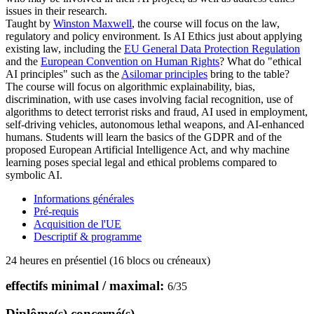
issues in their research.
Taught by
Winston Maxwell
, the course
will focus on the law,
regulatory and policy environment. Is AI Ethics just about applying
existing law, including the
EU General Data Protection Regulation
and the
European Convention on Human Rights
? What do "ethical
AI principles" such as the
Asilomar principles
bring to the table?
The course will focus on algorithmic explainability, bias,
discrimination, with use cases involving facial recognition, use of
algorithms to detect terrorist risks and fraud, AI used in employment,
self-driving vehicles, autonomous lethal weapons, and AI-enhanced
humans. Students will learn the basics of the GDPR and of the
proposed European Artificial Intelligence Act, and why machine
learning poses special legal and ethical problems compared to
symbolic AI.
Informations générales
Pré-requis
Acquisition de l'UE
Descriptif & programme
24 heures en présentiel (16 blocs ou créneaux)
effectifs minimal / maximal:
6
/
35
Diplôme(s) concerné(s)