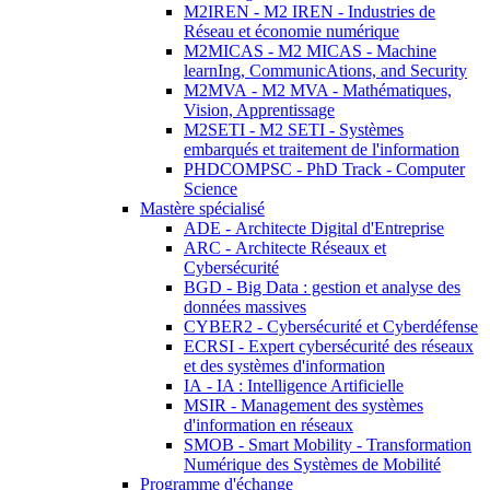
M2IREN - M2 IREN - Industries de
Réseau et économie numérique
M2MICAS - M2 MICAS - Machine
learnIng, CommunicAtions, and Security
M2MVA - M2 MVA - Mathématiques,
Vision, Apprentissage
M2SETI - M2 SETI - Systèmes
embarqués et traitement de l'information
PHDCOMPSC - PhD Track - Computer
Science
Mastère spécialisé
ADE - Architecte Digital d'Entreprise
ARC - Architecte Réseaux et
Cybersécurité
BGD - Big Data : gestion et analyse des
données massives
CYBER2 - Cybersécurité et Cyberdéfense
ECRSI - Expert cybersécurité des réseaux
et des systèmes d'information
IA - IA : Intelligence Artificielle
MSIR - Management des systèmes
d'information en réseaux
SMOB - Smart Mobility - Transformation
Numérique des Systèmes de Mobilité
Programme d'échange