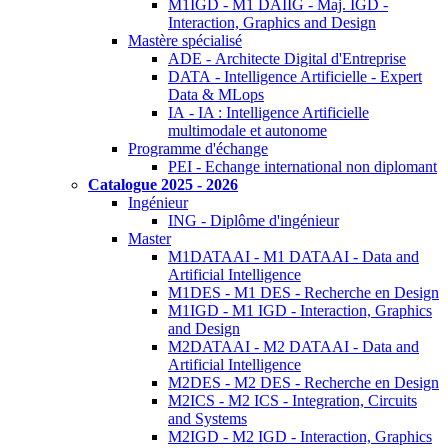
M1IGD - M1 DAIIG - Maj. IGD -
Interaction, Graphics and Design
Mastère spécialisé
ADE - Architecte Digital d'Entreprise
DATA - Intelligence Artificielle - Expert
Data & MLops
IA - IA : Intelligence Artificielle
multimodale et autonome
Programme d'échange
PEI - Echange international non diplomant
Catalogue 2025 - 2026
Ingénieur
ING - Diplôme d'ingénieur
Master
M1DATAAI - M1 DATAAI - Data and
Artificial Intelligence
M1DES - M1 DES - Recherche en Design
M1IGD - M1 IGD - Interaction, Graphics
and Design
M2DATAAI - M2 DATAAI - Data and
Artificial Intelligence
M2DES - M2 DES - Recherche en Design
M2ICS - M2 ICS - Integration, Circuits
and Systems
M2IGD - M2 IGD - Interaction, Graphics