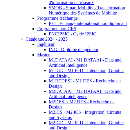
d'information en réseaux
SMOB - Smart Mobility - Transformation
Numérique des Systèmes de Mobilité
Programme d'échange
PEI - Echange international non diplomant
Programme non CES
PNCIPSIC - Cycle IPSIC
Catalogue 2024 - 2025
Ingénieur
ING - Diplôme d'ingénieur
Master
M1DATAAI - M1 DATAAI - Data and
Artificial Intelligence
M1IGD - M1 IGD - Interaction, Graphic
and Design
M1REDESI - M1 DES - Recherche en
Design
M2DATAAI - M2 DATAAI - Data and
Artificial Intelligence
M2DESI - M2 DES - Recherche en
Design
M2ICS - M2 ICS - Integration, Circuits
and Systems
M2IGD - M2 IGD - Interaction, Graphic
and Design