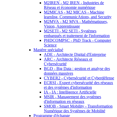
M2IREN - M2 IREN - Industries de
Réseau et économie numérique
M2MICAS - M2 MICAS - Machine
learnIng, CommunicAtions, and Security
M2MVA - M2 MVA - Mathématiques,
Vision, Apprentissage
M2SETI - M2 SETI - Systèmes
embarqués et traitement de l'information
PHDCOMPSC - PhD Track - Computer
Science
Mastère spécialisé
ADE - Architecte Digital d'Entreprise
ARC - Architecte Réseaux et
Cybersécurité
BGD - Big Data : gestion et analyse des
données massives
CYBER2 - Cybersécurité et Cyberdéfense
ECRSI - Expert cybersécurité des réseaux
et des systèmes d'information
IA - IA : Intelligence Artificielle
MSIR - Management des systèmes
d'information en réseaux
SMOB - Smart Mobility - Transformation
Numérique des Systèmes de Mobilité
Programme d'échange