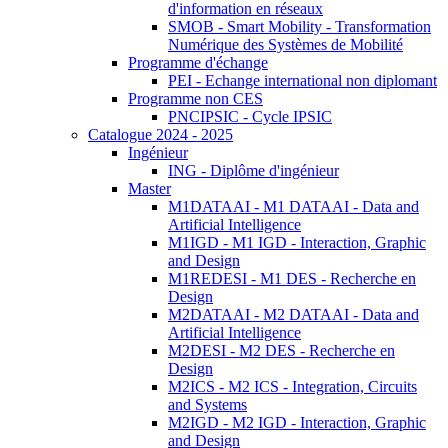
d'information en réseaux
SMOB - Smart Mobility - Transformation
Numérique des Systèmes de Mobilité
Programme d'échange
PEI - Echange international non diplomant
Programme non CES
PNCIPSIC - Cycle IPSIC
Catalogue 2024 - 2025
Ingénieur
ING - Diplôme d'ingénieur
Master
M1DATAAI - M1 DATAAI - Data and
Artificial Intelligence
M1IGD - M1 IGD - Interaction, Graphic
and Design
M1REDESI - M1 DES - Recherche en
Design
M2DATAAI - M2 DATAAI - Data and
Artificial Intelligence
M2DESI - M2 DES - Recherche en
Design
M2ICS - M2 ICS - Integration, Circuits
and Systems
M2IGD - M2 IGD - Interaction, Graphic
and Design