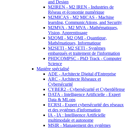
and Design
M2IREN - M2 IREN - Industries de
Réseau et économie numérique
M2MICAS - M2 MICAS - Machine
learnIng, CommunicAtions, and Security
M2MVA - M2 MVA - Mathématiques,
Vision, Apprentissage
M2QMI - M2 QMI - Quantique,
Mathématiques, Informatique
M2SETI - M2 SETI - Systèmes
embarqués et traitement de l'information
PHDCOMPSC - PhD Track - Computer
Science
Mastère spécialisé
ADE - Architecte Digital d'Entreprise
ARC - Architecte Réseaux et
Cybersécurité
CYBER2 - Cybersécurité et Cyberdéfense
DATA - Intelligence Artificielle - Expert
Data & MLops
ECRSI - Expert cybersécurité des réseaux
et des systèmes d'information
IA - IA : Intelligence Artificielle
multimodale et autonome
MSIR - Management des systèmes