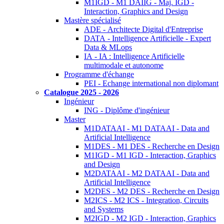
M1IGD - M1 DAIIG - Maj. IGD -
Interaction, Graphics and Design
Mastère spécialisé
ADE - Architecte Digital d'Entreprise
DATA - Intelligence Artificielle - Expert
Data & MLops
IA - IA : Intelligence Artificielle
multimodale et autonome
Programme d'échange
PEI - Echange international non diplomant
Catalogue 2025 - 2026
Ingénieur
ING - Diplôme d'ingénieur
Master
M1DATAAI - M1 DATAAI - Data and
Artificial Intelligence
M1DES - M1 DES - Recherche en Design
M1IGD - M1 IGD - Interaction, Graphics
and Design
M2DATAAI - M2 DATAAI - Data and
Artificial Intelligence
M2DES - M2 DES - Recherche en Design
M2ICS - M2 ICS - Integration, Circuits
and Systems
M2IGD - M2 IGD - Interaction, Graphics