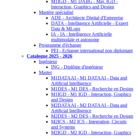
M1IGD - M1 DAIIG - Maj. IGD -
Interaction, Graphics and Design
Mastère spécialisé
ADE - Architecte Digital d'Entreprise
DATA - Intelligence Artificielle - Expert
Data & MLops
IA - IA : Intelligence Artificielle
multimodale et autonome
Programme d'échange
PEI - Echange international non diplomant
Catalogue 2025 - 2026
Ingénieur
ING - Diplôme d'ingénieur
Master
M1DATAAI - M1 DATAAI - Data and
Artificial Intelligence
M1DES - M1 DES - Recherche en Design
M1IGD - M1 IGD - Interaction, Graphics
and Design
M2DATAAI - M2 DATAAI - Data and
Artificial Intelligence
M2DES - M2 DES - Recherche en Design
M2ICS - M2 ICS - Integration, Circuits
and Systems
M2IGD - M2 IGD - Interaction, Graphics