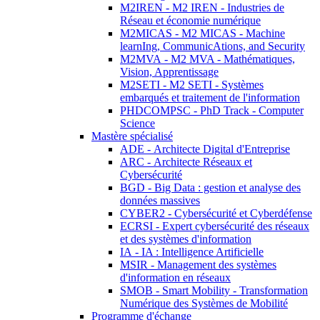
M2IREN - M2 IREN - Industries de
Réseau et économie numérique
M2MICAS - M2 MICAS - Machine
learnIng, CommunicAtions, and Security
M2MVA - M2 MVA - Mathématiques,
Vision, Apprentissage
M2SETI - M2 SETI - Systèmes
embarqués et traitement de l'information
PHDCOMPSC - PhD Track - Computer
Science
Mastère spécialisé
ADE - Architecte Digital d'Entreprise
ARC - Architecte Réseaux et
Cybersécurité
BGD - Big Data : gestion et analyse des
données massives
CYBER2 - Cybersécurité et Cyberdéfense
ECRSI - Expert cybersécurité des réseaux
et des systèmes d'information
IA - IA : Intelligence Artificielle
MSIR - Management des systèmes
d'information en réseaux
SMOB - Smart Mobility - Transformation
Numérique des Systèmes de Mobilité
Programme d'échange