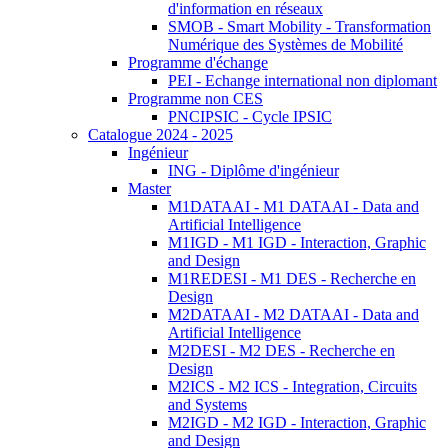
d'information en réseaux
SMOB - Smart Mobility - Transformation
Numérique des Systèmes de Mobilité
Programme d'échange
PEI - Echange international non diplomant
Programme non CES
PNCIPSIC - Cycle IPSIC
Catalogue 2024 - 2025
Ingénieur
ING - Diplôme d'ingénieur
Master
M1DATAAI - M1 DATAAI - Data and
Artificial Intelligence
M1IGD - M1 IGD - Interaction, Graphic
and Design
M1REDESI - M1 DES - Recherche en
Design
M2DATAAI - M2 DATAAI - Data and
Artificial Intelligence
M2DESI - M2 DES - Recherche en
Design
M2ICS - M2 ICS - Integration, Circuits
and Systems
M2IGD - M2 IGD - Interaction, Graphic
and Design