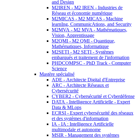
and Design
M2IREN - M2 IREN - Industries de
Réseau et économie numérique
M2MICAS - M2 MICAS - Machine
learnIng, CommunicAtions, and Security
M2MVA - M2 MVA - Mathématiques,
Vision, Apprentissage
M2QMI - M2 QMI - Quantique,
Mathématiques, Informatique
M2SETI - M2 SETI - Systèmes
embarqués et traitement de l'information
PHDCOMPSC - PhD Track - Computer
Science
Mastère spécialisé
ADE - Architecte Digital d'Entreprise
ARC - Architecte Réseaux et
Cybersécurité
CYBER2 - Cybersécurité et Cyberdéfense
DATA - Intelligence Artificielle - Expert
Data & MLops
ECRSI - Expert cybersécurité des réseaux
et des systèmes d'information
IA - IA : Intelligence Artificielle
multimodale et autonome
MSIR - Management des systèmes