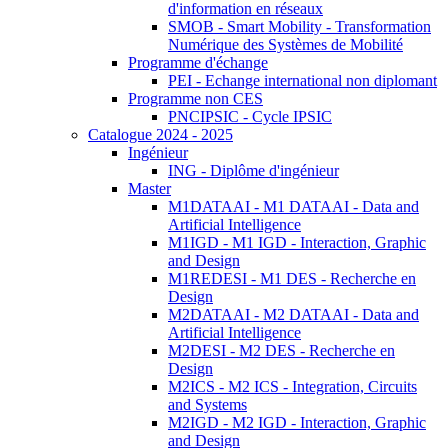
d'information en réseaux
SMOB - Smart Mobility - Transformation
Numérique des Systèmes de Mobilité
Programme d'échange
PEI - Echange international non diplomant
Programme non CES
PNCIPSIC - Cycle IPSIC
Catalogue 2024 - 2025
Ingénieur
ING - Diplôme d'ingénieur
Master
M1DATAAI - M1 DATAAI - Data and
Artificial Intelligence
M1IGD - M1 IGD - Interaction, Graphic
and Design
M1REDESI - M1 DES - Recherche en
Design
M2DATAAI - M2 DATAAI - Data and
Artificial Intelligence
M2DESI - M2 DES - Recherche en
Design
M2ICS - M2 ICS - Integration, Circuits
and Systems
M2IGD - M2 IGD - Interaction, Graphic
and Design