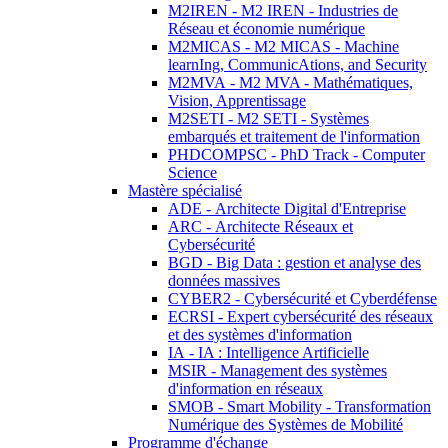
M2IREN - M2 IREN - Industries de
Réseau et économie numérique
M2MICAS - M2 MICAS - Machine
learnIng, CommunicAtions, and Security
M2MVA - M2 MVA - Mathématiques,
Vision, Apprentissage
M2SETI - M2 SETI - Systèmes
embarqués et traitement de l'information
PHDCOMPSC - PhD Track - Computer
Science
Mastère spécialisé
ADE - Architecte Digital d'Entreprise
ARC - Architecte Réseaux et
Cybersécurité
BGD - Big Data : gestion et analyse des
données massives
CYBER2 - Cybersécurité et Cyberdéfense
ECRSI - Expert cybersécurité des réseaux
et des systèmes d'information
IA - IA : Intelligence Artificielle
MSIR - Management des systèmes
d'information en réseaux
SMOB - Smart Mobility - Transformation
Numérique des Systèmes de Mobilité
Programme d'échange