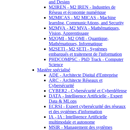
and Design
M2IREN - M2 IREN - Industries de
Réseau et économie numérique
M2MICAS - M2 MICAS - Machine
learnIng, CommunicAtions, and Security
M2MVA - M2 MVA - Mathématiques,
Vision, Apprentissage
M2QMI - M2 QMI - Quantique,
Mathématiques, Informatique
M2SETI - M2 SETI - Systèmes
embarqués et traitement de l'information
PHDCOMPSC - PhD Track - Computer
Science
Mastère spécialisé
ADE - Architecte Digital d'Entreprise
ARC - Architecte Réseaux et
Cybersécurité
CYBER2 - Cybersécurité et Cyberdéfense
DATA - Intelligence Artificielle - Expert
Data & MLops
ECRSI - Expert cybersécurité des réseaux
et des systèmes d'information
IA - IA : Intelligence Artificielle
multimodale et autonome
MSIR - Management des systèmes