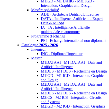
M1IGD - M1 DAIIG - Maj. IGD -
Interaction, Graphics and Design
Mastère spécialisé
ADE - Architecte Digital d'Entreprise
DATA - Intelligence Artificielle - Expert
Data & MLops
IA - IA : Intelligence Artificielle
multimodale et autonome
Programme d'échange
PEI - Echange international non diplomant
Catalogue 2025 - 2026
Ingénieur
ING - Diplôme d'ingénieur
Master
M1DATAAI - M1 DATAAI - Data and
Artificial Intelligence
M1DES - M1 DES - Recherche en Design
M1IGD - M1 IGD - Interaction, Graphics
and Design
M2DATAAI - M2 DATAAI - Data and
Artificial Intelligence
M2DES - M2 DES - Recherche en Design
M2ICS - M2 ICS - Integration, Circuits
and Systems
M2IGD - M2 IGD - Interaction, Graphics