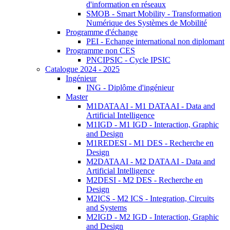
d'information en réseaux
SMOB - Smart Mobility - Transformation
Numérique des Systèmes de Mobilité
Programme d'échange
PEI - Echange international non diplomant
Programme non CES
PNCIPSIC - Cycle IPSIC
Catalogue 2024 - 2025
Ingénieur
ING - Diplôme d'ingénieur
Master
M1DATAAI - M1 DATAAI - Data and
Artificial Intelligence
M1IGD - M1 IGD - Interaction, Graphic
and Design
M1REDESI - M1 DES - Recherche en
Design
M2DATAAI - M2 DATAAI - Data and
Artificial Intelligence
M2DESI - M2 DES - Recherche en
Design
M2ICS - M2 ICS - Integration, Circuits
and Systems
M2IGD - M2 IGD - Interaction, Graphic
and Design