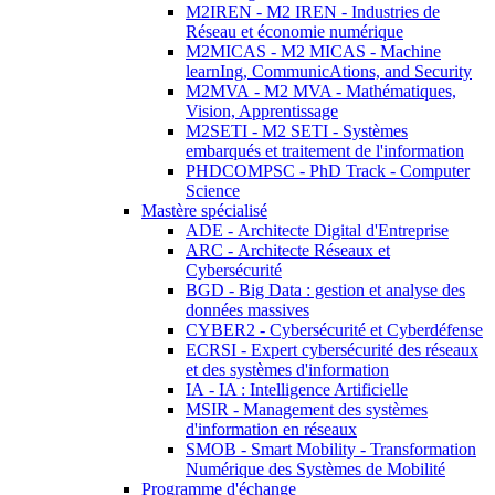
M2IREN - M2 IREN - Industries de
Réseau et économie numérique
M2MICAS - M2 MICAS - Machine
learnIng, CommunicAtions, and Security
M2MVA - M2 MVA - Mathématiques,
Vision, Apprentissage
M2SETI - M2 SETI - Systèmes
embarqués et traitement de l'information
PHDCOMPSC - PhD Track - Computer
Science
Mastère spécialisé
ADE - Architecte Digital d'Entreprise
ARC - Architecte Réseaux et
Cybersécurité
BGD - Big Data : gestion et analyse des
données massives
CYBER2 - Cybersécurité et Cyberdéfense
ECRSI - Expert cybersécurité des réseaux
et des systèmes d'information
IA - IA : Intelligence Artificielle
MSIR - Management des systèmes
d'information en réseaux
SMOB - Smart Mobility - Transformation
Numérique des Systèmes de Mobilité
Programme d'échange