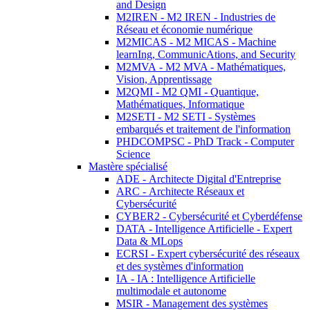
and Design
M2IREN - M2 IREN - Industries de
Réseau et économie numérique
M2MICAS - M2 MICAS - Machine
learnIng, CommunicAtions, and Security
M2MVA - M2 MVA - Mathématiques,
Vision, Apprentissage
M2QMI - M2 QMI - Quantique,
Mathématiques, Informatique
M2SETI - M2 SETI - Systèmes
embarqués et traitement de l'information
PHDCOMPSC - PhD Track - Computer
Science
Mastère spécialisé
ADE - Architecte Digital d'Entreprise
ARC - Architecte Réseaux et
Cybersécurité
CYBER2 - Cybersécurité et Cyberdéfense
DATA - Intelligence Artificielle - Expert
Data & MLops
ECRSI - Expert cybersécurité des réseaux
et des systèmes d'information
IA - IA : Intelligence Artificielle
multimodale et autonome
MSIR - Management des systèmes