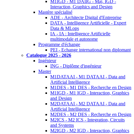
M1IGD - M1 DAIIG - Maj. IGD -
Interaction, Graphics and Design
Mastère spécialisé
ADE - Architecte Digital d'Entreprise
DATA - Intelligence Artificielle - Expert
Data & MLops
IA - IA : Intelligence Artificielle
multimodale et autonome
Programme d'échange
PEI - Echange international non diplomant
Catalogue 2025 - 2026
Ingénieur
ING - Diplôme d'ingénieur
Master
M1DATAAI - M1 DATAAI - Data and
Artificial Intelligence
M1DES - M1 DES - Recherche en Design
M1IGD - M1 IGD - Interaction, Graphics
and Design
M2DATAAI - M2 DATAAI - Data and
Artificial Intelligence
M2DES - M2 DES - Recherche en Design
M2ICS - M2 ICS - Integration, Circuits
and Systems
M2IGD - M2 IGD - Interaction, Graphics