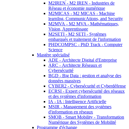
M2IREN - M2 IREN - Industries de
Réseau et économie numérique
M2MICAS - M2 MICAS - Machine
learnIng, CommunicAtions, and Security
M2MVA - M2 MVA - Mathématiques,
Vision, Apprentissage
M2SETI - M2 SETI - Systèmes
embarqués et traitement de l'information
PHDCOMPSC - PhD Track - Computer
Science
Mastère spécialisé
ADE - Architecte Digital d'Entreprise
ARC - Architecte Réseaux et
Cybersécurité
BGD - Big Data : gestion et analyse des
données massives
CYBER2 - Cybersécurité et Cyberdéfense
ECRSI - Expert cybersécurité des réseaux
et des systèmes d'information
IA - IA : Intelligence Artificielle
MSIR - Management des systèmes
d'information en réseaux
SMOB - Smart Mobility - Transformation
Numérique des Systèmes de Mobilité
Programme d'échange