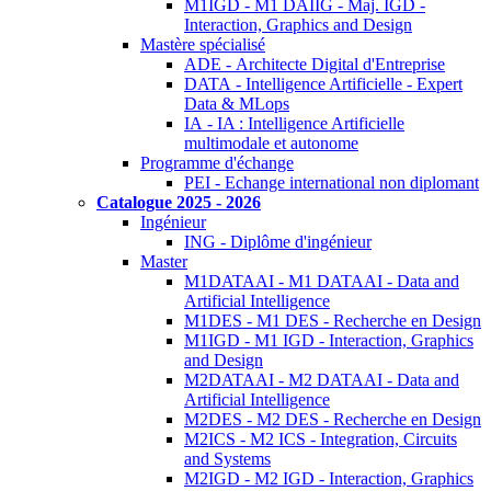
M1IGD - M1 DAIIG - Maj. IGD -
Interaction, Graphics and Design
Mastère spécialisé
ADE - Architecte Digital d'Entreprise
DATA - Intelligence Artificielle - Expert
Data & MLops
IA - IA : Intelligence Artificielle
multimodale et autonome
Programme d'échange
PEI - Echange international non diplomant
Catalogue 2025 - 2026
Ingénieur
ING - Diplôme d'ingénieur
Master
M1DATAAI - M1 DATAAI - Data and
Artificial Intelligence
M1DES - M1 DES - Recherche en Design
M1IGD - M1 IGD - Interaction, Graphics
and Design
M2DATAAI - M2 DATAAI - Data and
Artificial Intelligence
M2DES - M2 DES - Recherche en Design
M2ICS - M2 ICS - Integration, Circuits
and Systems
M2IGD - M2 IGD - Interaction, Graphics