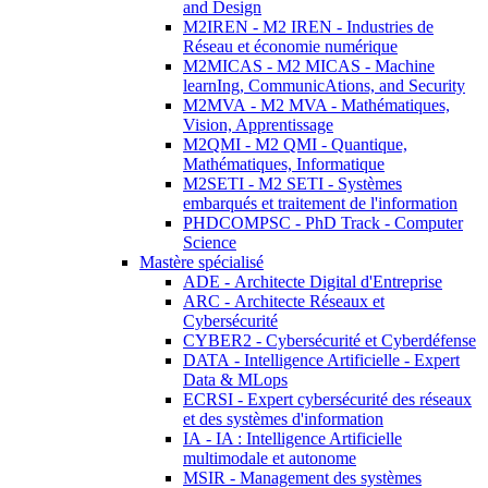
and Design
M2IREN - M2 IREN - Industries de
Réseau et économie numérique
M2MICAS - M2 MICAS - Machine
learnIng, CommunicAtions, and Security
M2MVA - M2 MVA - Mathématiques,
Vision, Apprentissage
M2QMI - M2 QMI - Quantique,
Mathématiques, Informatique
M2SETI - M2 SETI - Systèmes
embarqués et traitement de l'information
PHDCOMPSC - PhD Track - Computer
Science
Mastère spécialisé
ADE - Architecte Digital d'Entreprise
ARC - Architecte Réseaux et
Cybersécurité
CYBER2 - Cybersécurité et Cyberdéfense
DATA - Intelligence Artificielle - Expert
Data & MLops
ECRSI - Expert cybersécurité des réseaux
et des systèmes d'information
IA - IA : Intelligence Artificielle
multimodale et autonome
MSIR - Management des systèmes