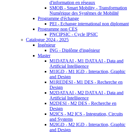
d'information en réseaux
SMOB - Smart Mobility - Transformation
Numérique des Systèmes de Mobilité
Programme d'échange
PEI - Echange international non diplomant
Programme non CES
PNCIPSIC - Cycle IPSIC
Catalogue 2024 - 2025
Ingénieur
ING - Diplôme d'ingénieur
Master
M1DATAAI - M1 DATAAI - Data and
Artificial Intelligence
M1IGD - M1 IGD - Interaction, Graphic
and Design
M1REDESI - M1 DES - Recherche en
Design
M2DATAAI - M2 DATAAI - Data and
Artificial Intelligence
M2DESI - M2 DES - Recherche en
Design
M2ICS - M2 ICS - Integration, Circuits
and Systems
M2IGD - M2 IGD - Interaction, Graphic
and Design