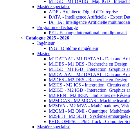
M1IGD - M1 DAIIG - Maj. IGD - Interactio
Mastère spécialisé
ADE - Architecte Digital d'Entreprise
DATA - Intelligence Artificielle - Expert 
IA - IA : Intelligence Artificielle multimoda
Programme d'échange
PEI - Echange international non diplomant
Catalogue 2025 - 2026
Ingénieur
ING - Diplôme d'ingénieur
Master
M1DATAAI - M1 DATAAI - Data and Artific
M1DES - M1 DES - Recherche en Design
M1IGD - M1 IGD - Interaction, Graphics a
M2DATAAI - M2 DATAAI - Data and Artific
M2DES - M2 DES - Recherche en Design
M2ICS - M2 ICS - Integration, Circuits and
M2IGD - M2 IGD - Interaction, Graphics a
M2IREN - M2 IREN - Industries de Réseau
M2MICAS - M2 MICAS - Machine learnIng
M2MVA - M2 MVA - Mathématiques, Vision
M2QMI - M2 QMI - Quantique, Mathématiq
M2SETI - M2 SETI - Systèmes embarqués et 
PHDCOMPSC - PhD Track - Computer Sci
Mastère spécialisé