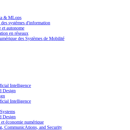
Data & MLops
 des systèmes d'information
le et autonome
tion en réseaux
umérique des Systèmes de Mobilité
ial Intelligence
d Design
ign
ial Intelligence
 Systems
d Design
 et économie numérique
, CommunicAtions, and Security