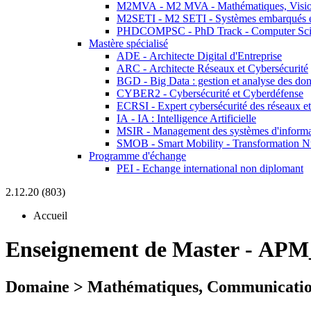
M2MVA - M2 MVA - Mathématiques, Vision
M2SETI - M2 SETI - Systèmes embarqués et 
PHDCOMPSC - PhD Track - Computer Sci
Mastère spécialisé
ADE - Architecte Digital d'Entreprise
ARC - Architecte Réseaux et Cybersécurité
BGD - Big Data : gestion et analyse des do
CYBER2 - Cybersécurité et Cyberdéfense
ECRSI - Expert cybersécurité des réseaux et
IA - IA : Intelligence Artificielle
MSIR - Management des systèmes d'informa
SMOB - Smart Mobility - Transformation N
Programme d'échange
PEI - Echange international non diplomant
2.12.20 (803)
Accueil
Enseignement de Master
-
APM_
Domaine > Mathématiques, Communicatio