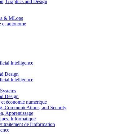
n, Graphics and Design
Data & MLops
le et autonome
ial Intelligence
nd Design
ial Intelligence
 Systems
nd Design
 et économie numérique
, CommunicAtions, and Security
, Apprentissage
ues, Informatique
traitement de l'information
ence