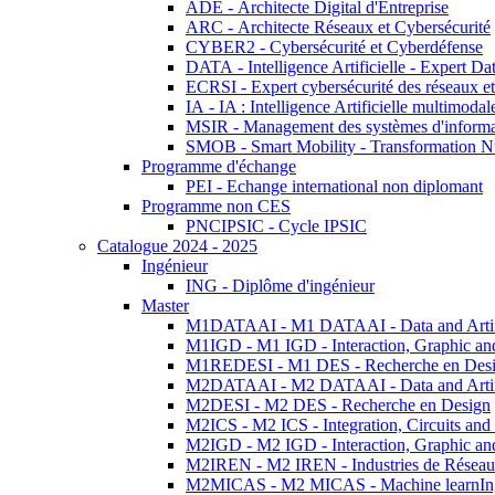
ADE - Architecte Digital d'Entreprise
ARC - Architecte Réseaux et Cybersécurité
CYBER2 - Cybersécurité et Cyberdéfense
DATA - Intelligence Artificielle - Expert 
ECRSI - Expert cybersécurité des réseaux et
IA - IA : Intelligence Artificielle multimoda
MSIR - Management des systèmes d'informa
SMOB - Smart Mobility - Transformation N
Programme d'échange
PEI - Echange international non diplomant
Programme non CES
PNCIPSIC - Cycle IPSIC
Catalogue 2024 - 2025
Ingénieur
ING - Diplôme d'ingénieur
Master
M1DATAAI - M1 DATAAI - Data and Artific
M1IGD - M1 IGD - Interaction, Graphic an
M1REDESI - M1 DES - Recherche en Des
M2DATAAI - M2 DATAAI - Data and Artific
M2DESI - M2 DES - Recherche en Design
M2ICS - M2 ICS - Integration, Circuits and
M2IGD - M2 IGD - Interaction, Graphic an
M2IREN - M2 IREN - Industries de Réseau
M2MICAS - M2 MICAS - Machine learnIng