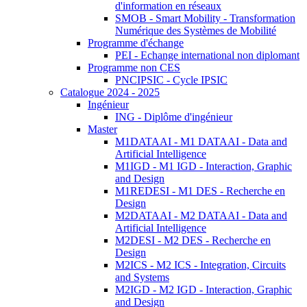
d'information en réseaux
SMOB - Smart Mobility - Transformation
Numérique des Systèmes de Mobilité
Programme d'échange
PEI - Echange international non diplomant
Programme non CES
PNCIPSIC - Cycle IPSIC
Catalogue 2024 - 2025
Ingénieur
ING - Diplôme d'ingénieur
Master
M1DATAAI - M1 DATAAI - Data and
Artificial Intelligence
M1IGD - M1 IGD - Interaction, Graphic
and Design
M1REDESI - M1 DES - Recherche en
Design
M2DATAAI - M2 DATAAI - Data and
Artificial Intelligence
M2DESI - M2 DES - Recherche en
Design
M2ICS - M2 ICS - Integration, Circuits
and Systems
M2IGD - M2 IGD - Interaction, Graphic
and Design