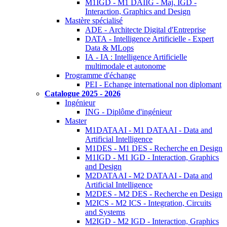
M1IGD - M1 DAIIG - Maj. IGD -
Interaction, Graphics and Design
Mastère spécialisé
ADE - Architecte Digital d'Entreprise
DATA - Intelligence Artificielle - Expert
Data & MLops
IA - IA : Intelligence Artificielle
multimodale et autonome
Programme d'échange
PEI - Echange international non diplomant
Catalogue 2025 - 2026
Ingénieur
ING - Diplôme d'ingénieur
Master
M1DATAAI - M1 DATAAI - Data and
Artificial Intelligence
M1DES - M1 DES - Recherche en Design
M1IGD - M1 IGD - Interaction, Graphics
and Design
M2DATAAI - M2 DATAAI - Data and
Artificial Intelligence
M2DES - M2 DES - Recherche en Design
M2ICS - M2 ICS - Integration, Circuits
and Systems
M2IGD - M2 IGD - Interaction, Graphics