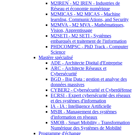
M2IREN - M2 IREN - Industries de
Réseau et économie numérique
M2MICAS - M2 MICAS - Machine
learnIng, CommunicAtions, and Security
M2MVA - M2 MVA - Mathématiques,
Vision, Apprentissage
M2SETI - M2 SETI - Systèmes
embarqués et traitement de l'information
PHDCOMPSC - PhD Track - Computer
Science
Mastère spécialisé
ADE - Architecte Digital d'Entreprise
ARC - Architecte Réseaux et
Cybersécurité
BGD - Big Data : gestion et analyse des
données massives
CYBER2 - Cybersécurité et Cyberdéfense
ECRSI - Expert cybersécurité des réseaux
et des systèmes d'information
IA - IA : Intelligence Artificielle
MSIR - Management des systèmes
d'information en réseaux
SMOB - Smart Mobility - Transformation
Numérique des Systèmes de Mobilité
Programme d'échange