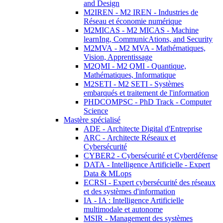
and Design
M2IREN - M2 IREN - Industries de
Réseau et économie numérique
M2MICAS - M2 MICAS - Machine
learnIng, CommunicAtions, and Security
M2MVA - M2 MVA - Mathématiques,
Vision, Apprentissage
M2QMI - M2 QMI - Quantique,
Mathématiques, Informatique
M2SETI - M2 SETI - Systèmes
embarqués et traitement de l'information
PHDCOMPSC - PhD Track - Computer
Science
Mastère spécialisé
ADE - Architecte Digital d'Entreprise
ARC - Architecte Réseaux et
Cybersécurité
CYBER2 - Cybersécurité et Cyberdéfense
DATA - Intelligence Artificielle - Expert
Data & MLops
ECRSI - Expert cybersécurité des réseaux
et des systèmes d'information
IA - IA : Intelligence Artificielle
multimodale et autonome
MSIR - Management des systèmes