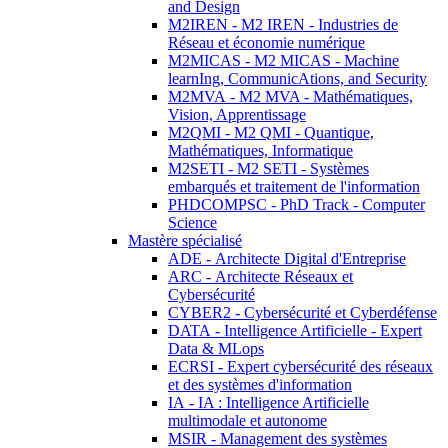
and Design
M2IREN - M2 IREN - Industries de
Réseau et économie numérique
M2MICAS - M2 MICAS - Machine
learnIng, CommunicAtions, and Security
M2MVA - M2 MVA - Mathématiques,
Vision, Apprentissage
M2QMI - M2 QMI - Quantique,
Mathématiques, Informatique
M2SETI - M2 SETI - Systèmes
embarqués et traitement de l'information
PHDCOMPSC - PhD Track - Computer
Science
Mastère spécialisé
ADE - Architecte Digital d'Entreprise
ARC - Architecte Réseaux et
Cybersécurité
CYBER2 - Cybersécurité et Cyberdéfense
DATA - Intelligence Artificielle - Expert
Data & MLops
ECRSI - Expert cybersécurité des réseaux
et des systèmes d'information
IA - IA : Intelligence Artificielle
multimodale et autonome
MSIR - Management des systèmes