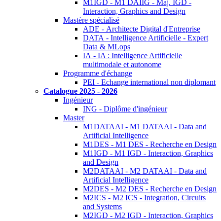
M1IGD - M1 DAIIG - Maj. IGD -
Interaction, Graphics and Design
Mastère spécialisé
ADE - Architecte Digital d'Entreprise
DATA - Intelligence Artificielle - Expert
Data & MLops
IA - IA : Intelligence Artificielle
multimodale et autonome
Programme d'échange
PEI - Echange international non diplomant
Catalogue 2025 - 2026
Ingénieur
ING - Diplôme d'ingénieur
Master
M1DATAAI - M1 DATAAI - Data and
Artificial Intelligence
M1DES - M1 DES - Recherche en Design
M1IGD - M1 IGD - Interaction, Graphics
and Design
M2DATAAI - M2 DATAAI - Data and
Artificial Intelligence
M2DES - M2 DES - Recherche en Design
M2ICS - M2 ICS - Integration, Circuits
and Systems
M2IGD - M2 IGD - Interaction, Graphics