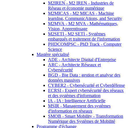
M2IREN - M2 IREN - Industries de
Réseau et économie numérique
M2MICAS - M2 MICAS - Machine
learnIng, CommunicAtions, and Security
M2MVA - M2 MVA - Mathématiques,
Vision, Apprentissage
M2SETI - M2 SETI - Systèmes
embarqués et traitement de l'information
PHDCOMPSC - PhD Track - Computer
Science
Mastère spécialisé
ADE - Architecte Digital d'Entreprise
ARC - Architecte Réseaux et
Cybersécurité
BGD - Big Data : gestion et analyse des
données massives
CYBER2 - Cybersécurité et Cyberdéfense
ECRSI - Expert cybersécurité des réseaux
et des systèmes d'information
IA - IA : Intelligence Artificielle
MSIR - Management des systèmes
d'information en réseaux
SMOB - Smart Mobility - Transformation
Numérique des Systèmes de Mobilité
Programme d'échange