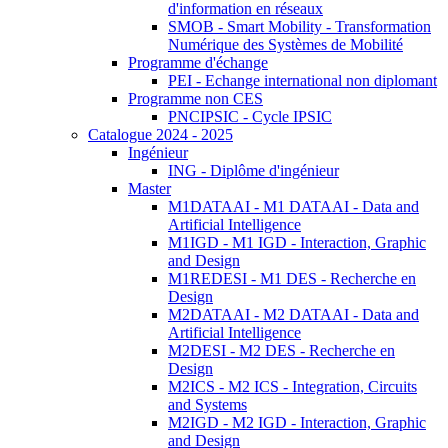
d'information en réseaux
SMOB - Smart Mobility - Transformation
Numérique des Systèmes de Mobilité
Programme d'échange
PEI - Echange international non diplomant
Programme non CES
PNCIPSIC - Cycle IPSIC
Catalogue 2024 - 2025
Ingénieur
ING - Diplôme d'ingénieur
Master
M1DATAAI - M1 DATAAI - Data and
Artificial Intelligence
M1IGD - M1 IGD - Interaction, Graphic
and Design
M1REDESI - M1 DES - Recherche en
Design
M2DATAAI - M2 DATAAI - Data and
Artificial Intelligence
M2DESI - M2 DES - Recherche en
Design
M2ICS - M2 ICS - Integration, Circuits
and Systems
M2IGD - M2 IGD - Interaction, Graphic
and Design