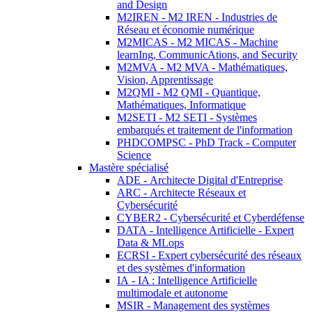
and Design
M2IREN - M2 IREN - Industries de
Réseau et économie numérique
M2MICAS - M2 MICAS - Machine
learnIng, CommunicAtions, and Security
M2MVA - M2 MVA - Mathématiques,
Vision, Apprentissage
M2QMI - M2 QMI - Quantique,
Mathématiques, Informatique
M2SETI - M2 SETI - Systèmes
embarqués et traitement de l'information
PHDCOMPSC - PhD Track - Computer
Science
Mastère spécialisé
ADE - Architecte Digital d'Entreprise
ARC - Architecte Réseaux et
Cybersécurité
CYBER2 - Cybersécurité et Cyberdéfense
DATA - Intelligence Artificielle - Expert
Data & MLops
ECRSI - Expert cybersécurité des réseaux
et des systèmes d'information
IA - IA : Intelligence Artificielle
multimodale et autonome
MSIR - Management des systèmes