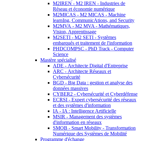
M2IREN - M2 IREN - Industries de
Réseau et économie numérique
M2MICAS - M2 MICAS - Machine
learnIng, CommunicAtions, and Security
M2MVA - M2 MVA - Mathématiques,
Vision, Apprentissage
M2SETI - M2 SETI - Systèmes
embarqués et traitement de l'information
PHDCOMPSC - PhD Track - Computer
Science
Mastère spécialisé
ADE - Architecte Digital d'Entreprise
ARC - Architecte Réseaux et
Cybersécurité
BGD - Big Data : gestion et analyse des
données massives
CYBER2 - Cybersécurité et Cyberdéfense
ECRSI - Expert cybersécurité des réseaux
et des systèmes d'information
IA - IA : Intelligence Artificielle
MSIR - Management des systèmes
d'information en réseaux
SMOB - Smart Mobility - Transformation
Numérique des Systèmes de Mobilité
Programme d'échange