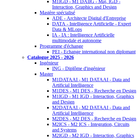
M1IGD - M1 DAIIG - Maj. IGD -
Interaction, Graphics and Design
Mastère spécialisé
ADE - Architecte Digital d'Entreprise
DATA - Intelligence Artificielle - Expert
Data & MLops
IA - IA : Intelligence Artificielle
multimodale et autonome
Programme d'échange
PEI - Echange international non diplomant
Catalogue 2025 - 2026
Ingénieur
ING - Diplôme d'ingénieur
Master
M1DATAAI - M1 DATAAI - Data and
Artificial Intelligence
M1DES - M1 DES - Recherche en Design
M1IGD - M1 IGD - Interaction, Graphics
and Design
M2DATAAI - M2 DATAAI - Data and
Artificial Intelligence
M2DES - M2 DES - Recherche en Design
M2ICS - M2 ICS - Integration, Circuits
and Systems
M2IGD - M2 IGD - Interaction, Graphics