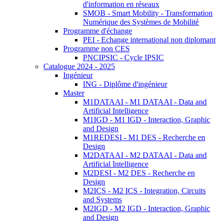
d'information en réseaux
SMOB - Smart Mobility - Transformation
Numérique des Systèmes de Mobilité
Programme d'échange
PEI - Echange international non diplomant
Programme non CES
PNCIPSIC - Cycle IPSIC
Catalogue 2024 - 2025
Ingénieur
ING - Diplôme d'ingénieur
Master
M1DATAAI - M1 DATAAI - Data and
Artificial Intelligence
M1IGD - M1 IGD - Interaction, Graphic
and Design
M1REDESI - M1 DES - Recherche en
Design
M2DATAAI - M2 DATAAI - Data and
Artificial Intelligence
M2DESI - M2 DES - Recherche en
Design
M2ICS - M2 ICS - Integration, Circuits
and Systems
M2IGD - M2 IGD - Interaction, Graphic
and Design