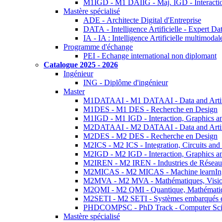
M1IGD - M1 DAIIG - Maj. IGD - Interactio
Mastère spécialisé
ADE - Architecte Digital d'Entreprise
DATA - Intelligence Artificielle - Expert 
IA - IA : Intelligence Artificielle multimoda
Programme d'échange
PEI - Echange international non diplomant
Catalogue 2025 - 2026
Ingénieur
ING - Diplôme d'ingénieur
Master
M1DATAAI - M1 DATAAI - Data and Artific
M1DES - M1 DES - Recherche en Design
M1IGD - M1 IGD - Interaction, Graphics a
M2DATAAI - M2 DATAAI - Data and Artific
M2DES - M2 DES - Recherche en Design
M2ICS - M2 ICS - Integration, Circuits and
M2IGD - M2 IGD - Interaction, Graphics a
M2IREN - M2 IREN - Industries de Réseau
M2MICAS - M2 MICAS - Machine learnIng
M2MVA - M2 MVA - Mathématiques, Vision
M2QMI - M2 QMI - Quantique, Mathématiq
M2SETI - M2 SETI - Systèmes embarqués et 
PHDCOMPSC - PhD Track - Computer Sci
Mastère spécialisé