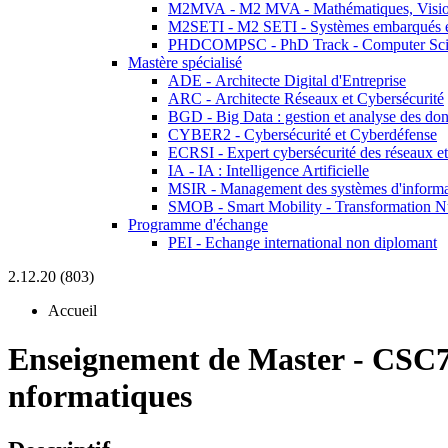
M2MVA - M2 MVA - Mathématiques, Vision
M2SETI - M2 SETI - Systèmes embarqués et 
PHDCOMPSC - PhD Track - Computer Sci
Mastère spécialisé
ADE - Architecte Digital d'Entreprise
ARC - Architecte Réseaux et Cybersécurité
BGD - Big Data : gestion et analyse des do
CYBER2 - Cybersécurité et Cyberdéfense
ECRSI - Expert cybersécurité des réseaux et
IA - IA : Intelligence Artificielle
MSIR - Management des systèmes d'informa
SMOB - Smart Mobility - Transformation N
Programme d'échange
PEI - Echange international non diplomant
2.12.20 (803)
Accueil
Enseignement de Master
-
CSC7
nformatiques