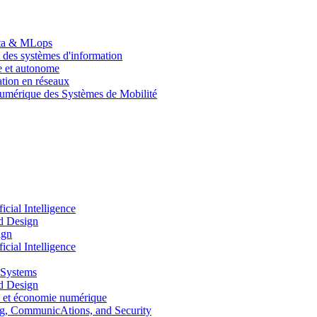
Data & MLops
 des systèmes d'information
le et autonome
tion en réseaux
umérique des Systèmes de Mobilité
ial Intelligence
d Design
ign
ial Intelligence
 Systems
d Design
 et économie numérique
, CommunicAtions, and Security