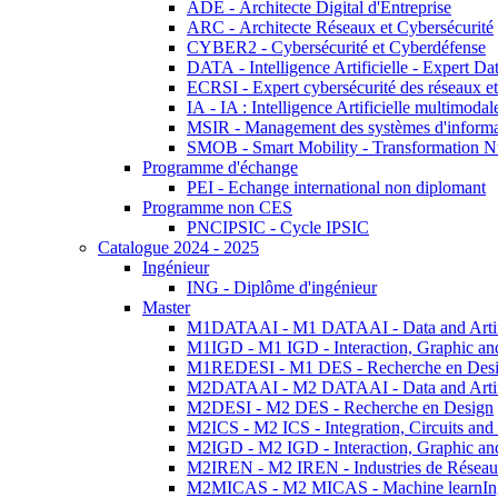
ADE - Architecte Digital d'Entreprise
ARC - Architecte Réseaux et Cybersécurité
CYBER2 - Cybersécurité et Cyberdéfense
DATA - Intelligence Artificielle - Expert 
ECRSI - Expert cybersécurité des réseaux et
IA - IA : Intelligence Artificielle multimoda
MSIR - Management des systèmes d'informa
SMOB - Smart Mobility - Transformation N
Programme d'échange
PEI - Echange international non diplomant
Programme non CES
PNCIPSIC - Cycle IPSIC
Catalogue 2024 - 2025
Ingénieur
ING - Diplôme d'ingénieur
Master
M1DATAAI - M1 DATAAI - Data and Artific
M1IGD - M1 IGD - Interaction, Graphic an
M1REDESI - M1 DES - Recherche en Des
M2DATAAI - M2 DATAAI - Data and Artific
M2DESI - M2 DES - Recherche en Design
M2ICS - M2 ICS - Integration, Circuits and
M2IGD - M2 IGD - Interaction, Graphic an
M2IREN - M2 IREN - Industries de Réseau
M2MICAS - M2 MICAS - Machine learnIng