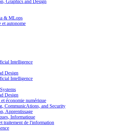
n, Graphics and Design
Data & MLops
le et autonome
ial Intelligence
nd Design
ial Intelligence
 Systems
nd Design
 et économie numérique
, CommunicAtions, and Security
, Apprentissage
ues, Informatique
traitement de l'information
ence