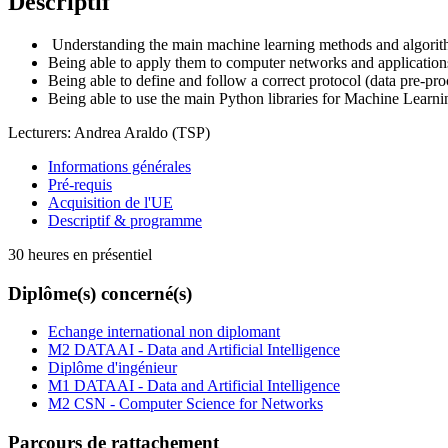
Descriptif
Understanding the main machine learning methods and algori
Being able to apply them to computer networks and applications
Being able to define and follow a correct protocol (data pre-proce
Being able to use the main Python libraries for Machine Learni
Lecturers: Andrea Araldo (TSP)
Informations générales
Pré-requis
Acquisition de l'UE
Descriptif & programme
30 heures en présentiel
Diplôme(s) concerné(s)
Echange international non diplomant
M2 DATAAI - Data and Artificial Intelligence
Diplôme d'ingénieur
M1 DATAAI - Data and Artificial Intelligence
M2 CSN - Computer Science for Networks
Parcours de rattachement