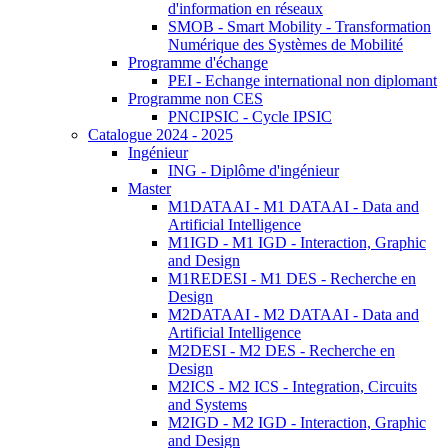
d'information en réseaux
SMOB - Smart Mobility - Transformation
Numérique des Systèmes de Mobilité
Programme d'échange
PEI - Echange international non diplomant
Programme non CES
PNCIPSIC - Cycle IPSIC
Catalogue 2024 - 2025
Ingénieur
ING - Diplôme d'ingénieur
Master
M1DATAAI - M1 DATAAI - Data and
Artificial Intelligence
M1IGD - M1 IGD - Interaction, Graphic
and Design
M1REDESI - M1 DES - Recherche en
Design
M2DATAAI - M2 DATAAI - Data and
Artificial Intelligence
M2DESI - M2 DES - Recherche en
Design
M2ICS - M2 ICS - Integration, Circuits
and Systems
M2IGD - M2 IGD - Interaction, Graphic
and Design