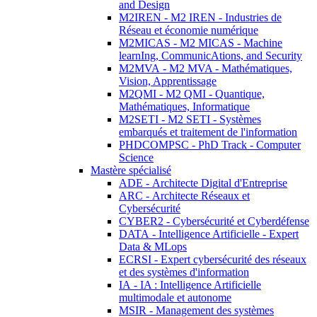
and Design
M2IREN - M2 IREN - Industries de
Réseau et économie numérique
M2MICAS - M2 MICAS - Machine
learnIng, CommunicAtions, and Security
M2MVA - M2 MVA - Mathématiques,
Vision, Apprentissage
M2QMI - M2 QMI - Quantique,
Mathématiques, Informatique
M2SETI - M2 SETI - Systèmes
embarqués et traitement de l'information
PHDCOMPSC - PhD Track - Computer
Science
Mastère spécialisé
ADE - Architecte Digital d'Entreprise
ARC - Architecte Réseaux et
Cybersécurité
CYBER2 - Cybersécurité et Cyberdéfense
DATA - Intelligence Artificielle - Expert
Data & MLops
ECRSI - Expert cybersécurité des réseaux
et des systèmes d'information
IA - IA : Intelligence Artificielle
multimodale et autonome
MSIR - Management des systèmes