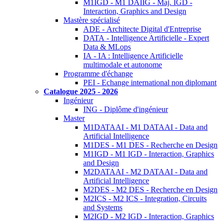
M1IGD - M1 DAIIG - Maj. IGD -
Interaction, Graphics and Design
Mastère spécialisé
ADE - Architecte Digital d'Entreprise
DATA - Intelligence Artificielle - Expert
Data & MLops
IA - IA : Intelligence Artificielle
multimodale et autonome
Programme d'échange
PEI - Echange international non diplomant
Catalogue 2025 - 2026
Ingénieur
ING - Diplôme d'ingénieur
Master
M1DATAAI - M1 DATAAI - Data and
Artificial Intelligence
M1DES - M1 DES - Recherche en Design
M1IGD - M1 IGD - Interaction, Graphics
and Design
M2DATAAI - M2 DATAAI - Data and
Artificial Intelligence
M2DES - M2 DES - Recherche en Design
M2ICS - M2 ICS - Integration, Circuits
and Systems
M2IGD - M2 IGD - Interaction, Graphics