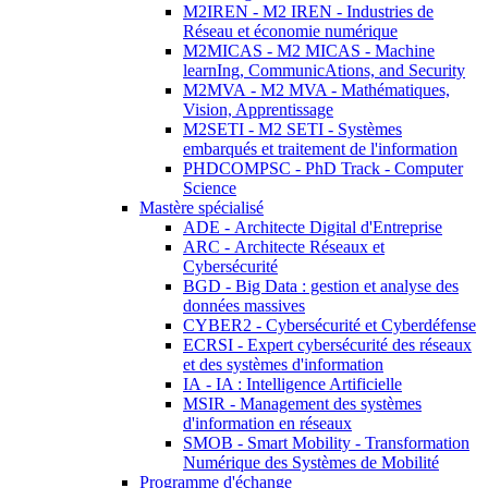
M2IREN - M2 IREN - Industries de
Réseau et économie numérique
M2MICAS - M2 MICAS - Machine
learnIng, CommunicAtions, and Security
M2MVA - M2 MVA - Mathématiques,
Vision, Apprentissage
M2SETI - M2 SETI - Systèmes
embarqués et traitement de l'information
PHDCOMPSC - PhD Track - Computer
Science
Mastère spécialisé
ADE - Architecte Digital d'Entreprise
ARC - Architecte Réseaux et
Cybersécurité
BGD - Big Data : gestion et analyse des
données massives
CYBER2 - Cybersécurité et Cyberdéfense
ECRSI - Expert cybersécurité des réseaux
et des systèmes d'information
IA - IA : Intelligence Artificielle
MSIR - Management des systèmes
d'information en réseaux
SMOB - Smart Mobility - Transformation
Numérique des Systèmes de Mobilité
Programme d'échange