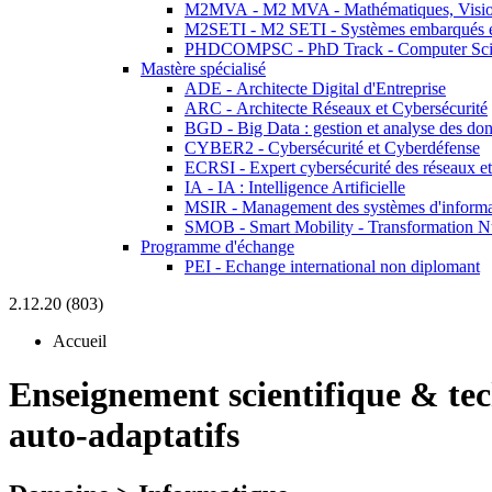
M2MVA - M2 MVA - Mathématiques, Vision
M2SETI - M2 SETI - Systèmes embarqués et 
PHDCOMPSC - PhD Track - Computer Sci
Mastère spécialisé
ADE - Architecte Digital d'Entreprise
ARC - Architecte Réseaux et Cybersécurité
BGD - Big Data : gestion et analyse des do
CYBER2 - Cybersécurité et Cyberdéfense
ECRSI - Expert cybersécurité des réseaux et
IA - IA : Intelligence Artificielle
MSIR - Management des systèmes d'informa
SMOB - Smart Mobility - Transformation N
Programme d'échange
PEI - Echange international non diplomant
2.12.20 (803)
Accueil
Enseignement scientifique & te
auto-adaptatifs