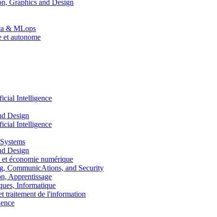
n, Graphics and Design
Data & MLops
le et autonome
ial Intelligence
nd Design
ial Intelligence
 Systems
nd Design
 et économie numérique
, CommunicAtions, and Security
, Apprentissage
ues, Informatique
traitement de l'information
ence