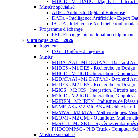
M1IGD - M1 DAIIG - Maj. IGD - Interactio
Mastère spécialisé
ADE - Architecte Digital d'Entreprise
DATA - Intelligence Artificielle - Expert 
IA - IA : Intelligence Artificielle multimoda
Programme d'échange
PEI - Echange international non diplomant
Catalogue 2025 - 2026
Ingénieur
ING - Diplôme d'ingénieur
Master
M1DATAAI - M1 DATAAI - Data and Artific
M1DES - M1 DES - Recherche en Design
M1IGD - M1 IGD - Interaction, Graphics a
M2DATAAI - M2 DATAAI - Data and Artific
M2DES - M2 DES - Recherche en Design
M2ICS - M2 ICS - Integration, Circuits and
M2IGD - M2 IGD - Interaction, Graphics a
M2IREN - M2 IREN - Industries de Réseau
M2MICAS - M2 MICAS - Machine learnIng
M2MVA - M2 MVA - Mathématiques, Vision
M2QMI - M2 QMI - Quantique, Mathématiq
M2SETI - M2 SETI - Systèmes embarqués et 
PHDCOMPSC - PhD Track - Computer Sci
Mastère spécialisé