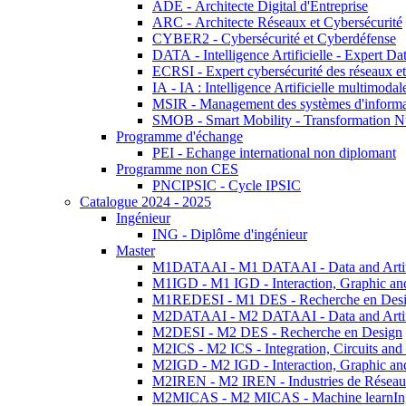
ADE - Architecte Digital d'Entreprise
ARC - Architecte Réseaux et Cybersécurité
CYBER2 - Cybersécurité et Cyberdéfense
DATA - Intelligence Artificielle - Expert 
ECRSI - Expert cybersécurité des réseaux et
IA - IA : Intelligence Artificielle multimoda
MSIR - Management des systèmes d'informa
SMOB - Smart Mobility - Transformation N
Programme d'échange
PEI - Echange international non diplomant
Programme non CES
PNCIPSIC - Cycle IPSIC
Catalogue 2024 - 2025
Ingénieur
ING - Diplôme d'ingénieur
Master
M1DATAAI - M1 DATAAI - Data and Artific
M1IGD - M1 IGD - Interaction, Graphic an
M1REDESI - M1 DES - Recherche en Des
M2DATAAI - M2 DATAAI - Data and Artific
M2DESI - M2 DES - Recherche en Design
M2ICS - M2 ICS - Integration, Circuits and
M2IGD - M2 IGD - Interaction, Graphic an
M2IREN - M2 IREN - Industries de Réseau
M2MICAS - M2 MICAS - Machine learnIng