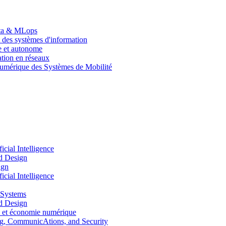
Data & MLops
 des systèmes d'information
le et autonome
tion en réseaux
umérique des Systèmes de Mobilité
ial Intelligence
d Design
ign
ial Intelligence
 Systems
d Design
 et économie numérique
, CommunicAtions, and Security