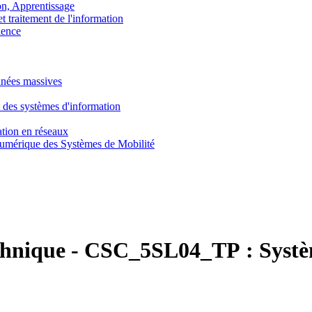
, Apprentissage
traitement de l'information
ence
nnées massives
 des systèmes d'information
tion en réseaux
umérique des Systèmes de Mobilité
chnique
-
CSC_5SL04_TP :
Systè