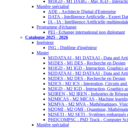
M1IGD - M1 DAIIG - Maj. IGD - Interactio
Mastère spécialisé
ADE - Architecte Digital d'Entreprise
DATA - Intelligence Artificielle - Expert 
IA - IA : Intelligence Artificielle multimoda
Programme d'échange
PEI - Echange international non diplomant
Catalogue 2025 - 2026
Ingénieur
ING - Diplôme d'ingénieur
Master
M1DATAAI - M1 DATAAI - Data and Artific
M1DES - M1 DES - Recherche en Design
M1IGD - M1 IGD - Interaction, Graphics a
M2DATAAI - M2 DATAAI - Data and Artific
M2DES - M2 DES - Recherche en Design
M2ICS - M2 ICS - Integration, Circuits and
M2IGD - M2 IGD - Interaction, Graphics a
M2IREN - M2 IREN - Industries de Réseau
M2MICAS - M2 MICAS - Machine learnIng
M2MVA - M2 MVA - Mathématiques, Vision
M2QMI - M2 QMI - Quantique, Mathématiq
M2SETI - M2 SETI - Systèmes embarqués et 
PHDCOMPSC - PhD Track - Computer Sci
Mastère spécialisé