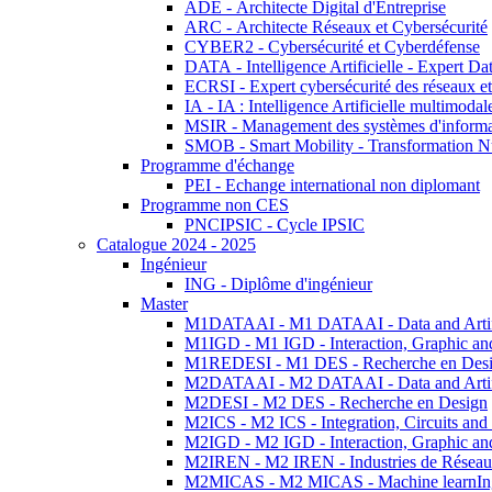
ADE - Architecte Digital d'Entreprise
ARC - Architecte Réseaux et Cybersécurité
CYBER2 - Cybersécurité et Cyberdéfense
DATA - Intelligence Artificielle - Expert 
ECRSI - Expert cybersécurité des réseaux et
IA - IA : Intelligence Artificielle multimoda
MSIR - Management des systèmes d'informa
SMOB - Smart Mobility - Transformation N
Programme d'échange
PEI - Echange international non diplomant
Programme non CES
PNCIPSIC - Cycle IPSIC
Catalogue 2024 - 2025
Ingénieur
ING - Diplôme d'ingénieur
Master
M1DATAAI - M1 DATAAI - Data and Artific
M1IGD - M1 IGD - Interaction, Graphic an
M1REDESI - M1 DES - Recherche en Des
M2DATAAI - M2 DATAAI - Data and Artific
M2DESI - M2 DES - Recherche en Design
M2ICS - M2 ICS - Integration, Circuits and
M2IGD - M2 IGD - Interaction, Graphic an
M2IREN - M2 IREN - Industries de Réseau
M2MICAS - M2 MICAS - Machine learnIng