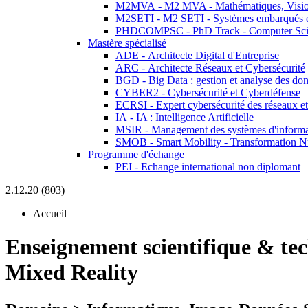
M2MVA - M2 MVA - Mathématiques, Vision
M2SETI - M2 SETI - Systèmes embarqués et 
PHDCOMPSC - PhD Track - Computer Sci
Mastère spécialisé
ADE - Architecte Digital d'Entreprise
ARC - Architecte Réseaux et Cybersécurité
BGD - Big Data : gestion et analyse des do
CYBER2 - Cybersécurité et Cyberdéfense
ECRSI - Expert cybersécurité des réseaux et
IA - IA : Intelligence Artificielle
MSIR - Management des systèmes d'informa
SMOB - Smart Mobility - Transformation N
Programme d'échange
PEI - Echange international non diplomant
2.12.20 (803)
Accueil
Enseignement scientifique & te
Mixed Reality