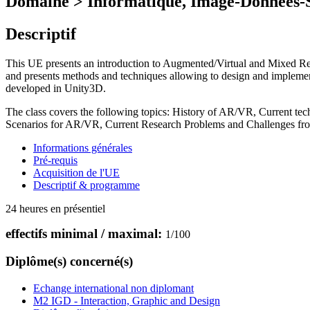
Domaine > Informatique, Image-Données-S
Descriptif
This UE presents an introduction to Augmented/Virtual and Mixed Re
and presents methods and techniques allowing to design and implement 
developed in Unity3D.
The class covers the following topics: History of AR/VR, Current t
Scenarios for AR/VR, Current Research Problems and Challenge
Informations générales
Pré-requis
Acquisition de l'UE
Descriptif & programme
24 heures en présentiel
effectifs minimal / maximal:
1
/
100
Diplôme(s) concerné(s)
Echange international non diplomant
M2 IGD - Interaction, Graphic and Design