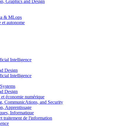
n, Graphics and Design
Data & MLops
le et autonome
ial Intelligence
nd Design
ial Intelligence
 Systems
nd Design
 et économie numérique
, CommunicAtions, and Security
, Apprentissage
ues, Informatique
traitement de l'information
ence