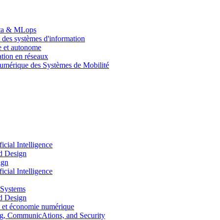
Data & MLops
 des systèmes d'information
le et autonome
tion en réseaux
umérique des Systèmes de Mobilité
ial Intelligence
d Design
ign
ial Intelligence
 Systems
d Design
 et économie numérique
, CommunicAtions, and Security