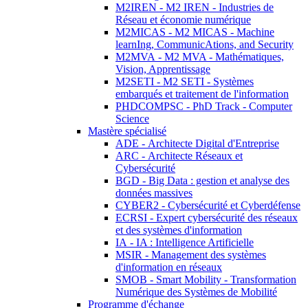
M2IREN - M2 IREN - Industries de
Réseau et économie numérique
M2MICAS - M2 MICAS - Machine
learnIng, CommunicAtions, and Security
M2MVA - M2 MVA - Mathématiques,
Vision, Apprentissage
M2SETI - M2 SETI - Systèmes
embarqués et traitement de l'information
PHDCOMPSC - PhD Track - Computer
Science
Mastère spécialisé
ADE - Architecte Digital d'Entreprise
ARC - Architecte Réseaux et
Cybersécurité
BGD - Big Data : gestion et analyse des
données massives
CYBER2 - Cybersécurité et Cyberdéfense
ECRSI - Expert cybersécurité des réseaux
et des systèmes d'information
IA - IA : Intelligence Artificielle
MSIR - Management des systèmes
d'information en réseaux
SMOB - Smart Mobility - Transformation
Numérique des Systèmes de Mobilité
Programme d'échange