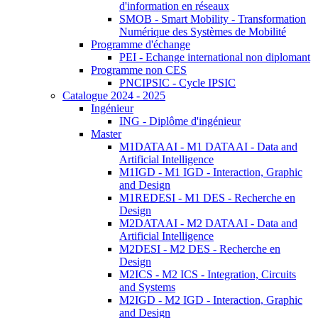
d'information en réseaux
SMOB - Smart Mobility - Transformation
Numérique des Systèmes de Mobilité
Programme d'échange
PEI - Echange international non diplomant
Programme non CES
PNCIPSIC - Cycle IPSIC
Catalogue 2024 - 2025
Ingénieur
ING - Diplôme d'ingénieur
Master
M1DATAAI - M1 DATAAI - Data and
Artificial Intelligence
M1IGD - M1 IGD - Interaction, Graphic
and Design
M1REDESI - M1 DES - Recherche en
Design
M2DATAAI - M2 DATAAI - Data and
Artificial Intelligence
M2DESI - M2 DES - Recherche en
Design
M2ICS - M2 ICS - Integration, Circuits
and Systems
M2IGD - M2 IGD - Interaction, Graphic
and Design