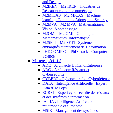
and Design
M2IREN - M2 IREN - Industries de
Réseau et économie numérique
M2MICAS - M2 MICAS - Machine
learnIng, CommunicAtions, and Security
M2MVA - M2 MVA - Mathématiques,
Vision, Apprentissage
M2QMI - M2 QMI - Quantique,
Mathématiques, Informatique
M2SETI - M2 SETI - Systèmes
embarqués et traitement de l'information
PHDCOMPSC - PhD Track - Computer
Science
Mastère spécialisé
ADE - Architecte Digital d'Entreprise
ARC - Architecte Réseaux et
Cybersécurité
CYBER2 - Cybersécurité et Cyberdéfense
DATA - Intelligence Artificielle - Expert
Data & MLops
ECRSI - Expert cybersécurité des réseaux
et des systèmes d'information
IA - IA : Intelligence Artificielle
multimodale et autonome
MSIR - Management des systèmes