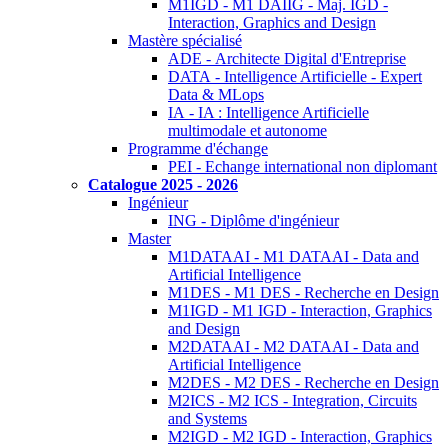
M1IGD - M1 DAIIG - Maj. IGD -
Interaction, Graphics and Design
Mastère spécialisé
ADE - Architecte Digital d'Entreprise
DATA - Intelligence Artificielle - Expert
Data & MLops
IA - IA : Intelligence Artificielle
multimodale et autonome
Programme d'échange
PEI - Echange international non diplomant
Catalogue 2025 - 2026
Ingénieur
ING - Diplôme d'ingénieur
Master
M1DATAAI - M1 DATAAI - Data and
Artificial Intelligence
M1DES - M1 DES - Recherche en Design
M1IGD - M1 IGD - Interaction, Graphics
and Design
M2DATAAI - M2 DATAAI - Data and
Artificial Intelligence
M2DES - M2 DES - Recherche en Design
M2ICS - M2 ICS - Integration, Circuits
and Systems
M2IGD - M2 IGD - Interaction, Graphics