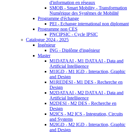
d'information en réseaux
SMOB - Smart Mobility - Transformation
Numérique des Systèmes de Mobilité
Programme d'échange
PEI - Echange international non diplomant
Programme non CES
PNCIPSIC - Cycle IPSIC
Catalogue 2024 - 2025
Ingénieur
ING - Diplôme d'ingénieur
Master
M1DATAAI - M1 DATAAI - Data and
Artificial Intelligence
M1IGD - M1 IGD - Interaction, Graphic
and Design
M1REDESI - M1 DES - Recherche en
Design
M2DATAAI - M2 DATAAI - Data and
Artificial Intelligence
M2DESI - M2 DES - Recherche en
Design
M2ICS - M2 ICS - Integration, Circuits
and Systems
M2IGD - M2 IGD - Interaction, Graphic
and Design