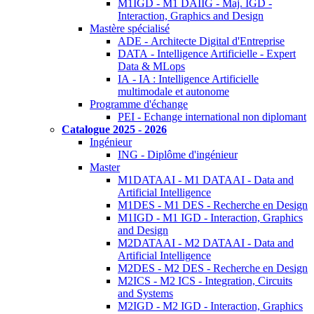
M1IGD - M1 DAIIG - Maj. IGD -
Interaction, Graphics and Design
Mastère spécialisé
ADE - Architecte Digital d'Entreprise
DATA - Intelligence Artificielle - Expert
Data & MLops
IA - IA : Intelligence Artificielle
multimodale et autonome
Programme d'échange
PEI - Echange international non diplomant
Catalogue 2025 - 2026
Ingénieur
ING - Diplôme d'ingénieur
Master
M1DATAAI - M1 DATAAI - Data and
Artificial Intelligence
M1DES - M1 DES - Recherche en Design
M1IGD - M1 IGD - Interaction, Graphics
and Design
M2DATAAI - M2 DATAAI - Data and
Artificial Intelligence
M2DES - M2 DES - Recherche en Design
M2ICS - M2 ICS - Integration, Circuits
and Systems
M2IGD - M2 IGD - Interaction, Graphics