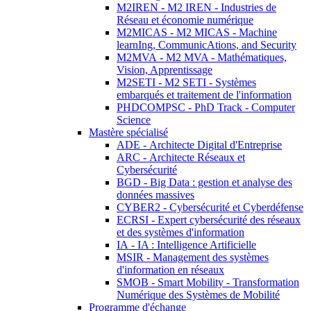
M2IREN - M2 IREN - Industries de
Réseau et économie numérique
M2MICAS - M2 MICAS - Machine
learnIng, CommunicAtions, and Security
M2MVA - M2 MVA - Mathématiques,
Vision, Apprentissage
M2SETI - M2 SETI - Systèmes
embarqués et traitement de l'information
PHDCOMPSC - PhD Track - Computer
Science
Mastère spécialisé
ADE - Architecte Digital d'Entreprise
ARC - Architecte Réseaux et
Cybersécurité
BGD - Big Data : gestion et analyse des
données massives
CYBER2 - Cybersécurité et Cyberdéfense
ECRSI - Expert cybersécurité des réseaux
et des systèmes d'information
IA - IA : Intelligence Artificielle
MSIR - Management des systèmes
d'information en réseaux
SMOB - Smart Mobility - Transformation
Numérique des Systèmes de Mobilité
Programme d'échange