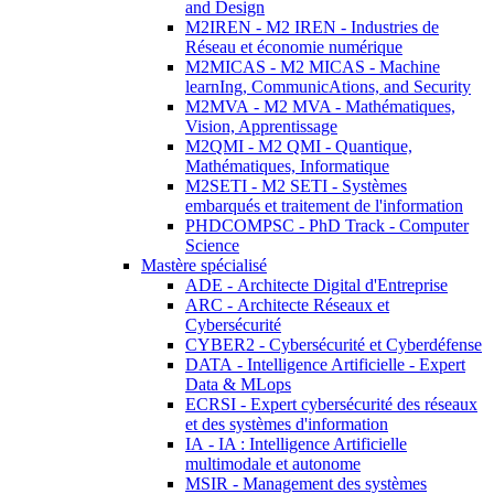
and Design
M2IREN - M2 IREN - Industries de
Réseau et économie numérique
M2MICAS - M2 MICAS - Machine
learnIng, CommunicAtions, and Security
M2MVA - M2 MVA - Mathématiques,
Vision, Apprentissage
M2QMI - M2 QMI - Quantique,
Mathématiques, Informatique
M2SETI - M2 SETI - Systèmes
embarqués et traitement de l'information
PHDCOMPSC - PhD Track - Computer
Science
Mastère spécialisé
ADE - Architecte Digital d'Entreprise
ARC - Architecte Réseaux et
Cybersécurité
CYBER2 - Cybersécurité et Cyberdéfense
DATA - Intelligence Artificielle - Expert
Data & MLops
ECRSI - Expert cybersécurité des réseaux
et des systèmes d'information
IA - IA : Intelligence Artificielle
multimodale et autonome
MSIR - Management des systèmes