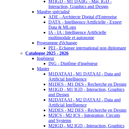
M1IGD - M1 DAIIG - Maj. IGD -
Interaction, Graphics and Design
Mastère spécialisé
ADE - Architecte Digital d'Entreprise
DATA - Intelligence Artificielle - Expert
Data & MLops
IA - IA : Intelligence Artificielle
multimodale et autonome
Programme d'échange
PEI - Echange international non diplomant
Catalogue 2025 - 2026
Ingénieur
ING - Diplôme d'ingénieur
Master
M1DATAAI - M1 DATAAI - Data and
Artificial Intelligence
M1DES - M1 DES - Recherche en Design
M1IGD - M1 IGD - Interaction, Graphics
and Design
M2DATAAI - M2 DATAAI - Data and
Artificial Intelligence
M2DES - M2 DES - Recherche en Design
M2ICS - M2 ICS - Integration, Circuits
and Systems
M2IGD - M2 IGD - Interaction, Graphics