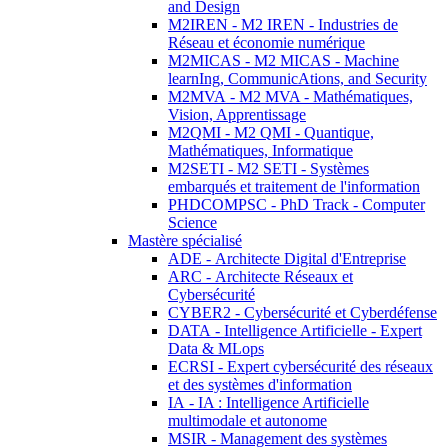
and Design
M2IREN - M2 IREN - Industries de
Réseau et économie numérique
M2MICAS - M2 MICAS - Machine
learnIng, CommunicAtions, and Security
M2MVA - M2 MVA - Mathématiques,
Vision, Apprentissage
M2QMI - M2 QMI - Quantique,
Mathématiques, Informatique
M2SETI - M2 SETI - Systèmes
embarqués et traitement de l'information
PHDCOMPSC - PhD Track - Computer
Science
Mastère spécialisé
ADE - Architecte Digital d'Entreprise
ARC - Architecte Réseaux et
Cybersécurité
CYBER2 - Cybersécurité et Cyberdéfense
DATA - Intelligence Artificielle - Expert
Data & MLops
ECRSI - Expert cybersécurité des réseaux
et des systèmes d'information
IA - IA : Intelligence Artificielle
multimodale et autonome
MSIR - Management des systèmes