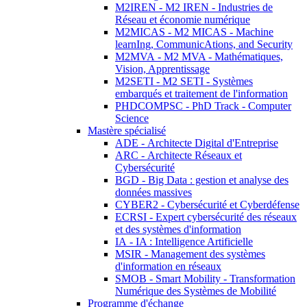
M2IREN - M2 IREN - Industries de
Réseau et économie numérique
M2MICAS - M2 MICAS - Machine
learnIng, CommunicAtions, and Security
M2MVA - M2 MVA - Mathématiques,
Vision, Apprentissage
M2SETI - M2 SETI - Systèmes
embarqués et traitement de l'information
PHDCOMPSC - PhD Track - Computer
Science
Mastère spécialisé
ADE - Architecte Digital d'Entreprise
ARC - Architecte Réseaux et
Cybersécurité
BGD - Big Data : gestion et analyse des
données massives
CYBER2 - Cybersécurité et Cyberdéfense
ECRSI - Expert cybersécurité des réseaux
et des systèmes d'information
IA - IA : Intelligence Artificielle
MSIR - Management des systèmes
d'information en réseaux
SMOB - Smart Mobility - Transformation
Numérique des Systèmes de Mobilité
Programme d'échange