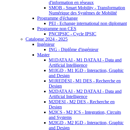
d'information en réseaux
SMOB - Smart Mobility - Transformation
Numérique des Systèmes de Mobilité
Programme d'échange
PEI - Echange international non diplomant
Programme non CES
PNCIPSIC - Cycle IPSIC
Catalogue 2024 - 2025
Ingénieur
ING - Diplôme d'ingénieur
Master
M1DATAAI - M1 DATAAI - Data and
Artificial Intelligence
M1IGD - M1 IGD - Interaction, Graphic
and Design
M1REDESI - M1 DES - Recherche en
Design
M2DATAAI - M2 DATAAI - Data and
Artificial Intelligence
M2DESI - M2 DES - Recherche en
Design
M2ICS - M2 ICS - Integration, Circuits
and Systems
M2IGD - M2 IGD - Interaction, Graphic
and Design