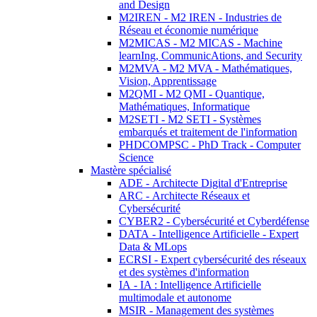
and Design
M2IREN - M2 IREN - Industries de
Réseau et économie numérique
M2MICAS - M2 MICAS - Machine
learnIng, CommunicAtions, and Security
M2MVA - M2 MVA - Mathématiques,
Vision, Apprentissage
M2QMI - M2 QMI - Quantique,
Mathématiques, Informatique
M2SETI - M2 SETI - Systèmes
embarqués et traitement de l'information
PHDCOMPSC - PhD Track - Computer
Science
Mastère spécialisé
ADE - Architecte Digital d'Entreprise
ARC - Architecte Réseaux et
Cybersécurité
CYBER2 - Cybersécurité et Cyberdéfense
DATA - Intelligence Artificielle - Expert
Data & MLops
ECRSI - Expert cybersécurité des réseaux
et des systèmes d'information
IA - IA : Intelligence Artificielle
multimodale et autonome
MSIR - Management des systèmes