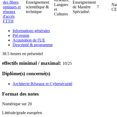
des fibres
Enseignement
Enseignement
Langues
Nat
optiques et
scientifique &
de Mastère
7
et
C
réseaux
technique
Spécialisé.
Cultures
d'accès
FTTH
Informations générales
Pré-requis
Acquisition de l'UE
Descriptif & programme
38.5 heures en présentiel
effectifs minimal / maximal:
10
/
25
Diplôme(s) concerné(s)
Architecte Réseaux et Cybersécurité
Format des notes
Numérique sur 20
Littérale/grade européen