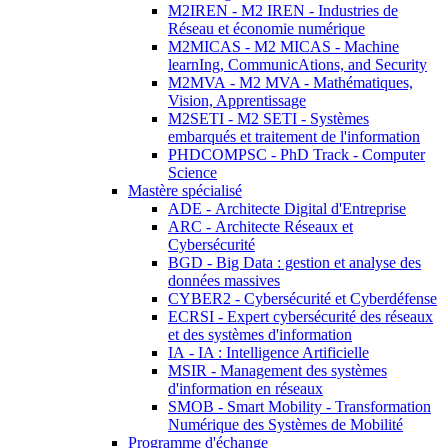
M2IREN - M2 IREN - Industries de
Réseau et économie numérique
M2MICAS - M2 MICAS - Machine
learnIng, CommunicAtions, and Security
M2MVA - M2 MVA - Mathématiques,
Vision, Apprentissage
M2SETI - M2 SETI - Systèmes
embarqués et traitement de l'information
PHDCOMPSC - PhD Track - Computer
Science
Mastère spécialisé
ADE - Architecte Digital d'Entreprise
ARC - Architecte Réseaux et
Cybersécurité
BGD - Big Data : gestion et analyse des
données massives
CYBER2 - Cybersécurité et Cyberdéfense
ECRSI - Expert cybersécurité des réseaux
et des systèmes d'information
IA - IA : Intelligence Artificielle
MSIR - Management des systèmes
d'information en réseaux
SMOB - Smart Mobility - Transformation
Numérique des Systèmes de Mobilité
Programme d'échange