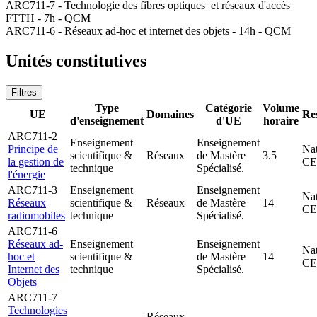
ARC711-7 - Technologie des fibres optiques et réseaux d'accès
FTTH - 7h - QCM
ARC711-6 - Réseaux ad-hoc et internet des objets - 14h - QCM
Unités constitutives
Filtres
Type
Catégorie
Volume
UE
Domaines
Re
d'enseignement
d'UE
horaire
ARC711-2
Enseignement
Enseignement
Principe de
Nat
scientifique &
Réseaux
de Mastère
3.5
la gestion de
C
technique
Spécialisé.
l'énergie
ARC711-3
Enseignement
Enseignement
Nat
Réseaux
scientifique &
Réseaux
de Mastère
14
C
radiomobiles
technique
Spécialisé.
ARC711-6
Réseaux ad-
Enseignement
Enseignement
Nat
hoc et
scientifique &
de Mastère
14
C
Internet des
technique
Spécialisé.
Objets
ARC711-7
Technologies
Réseaux,