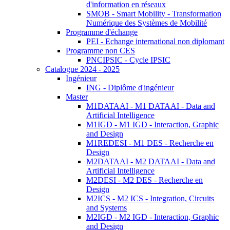
d'information en réseaux
SMOB - Smart Mobility - Transformation
Numérique des Systèmes de Mobilité
Programme d'échange
PEI - Echange international non diplomant
Programme non CES
PNCIPSIC - Cycle IPSIC
Catalogue 2024 - 2025
Ingénieur
ING - Diplôme d'ingénieur
Master
M1DATAAI - M1 DATAAI - Data and
Artificial Intelligence
M1IGD - M1 IGD - Interaction, Graphic
and Design
M1REDESI - M1 DES - Recherche en
Design
M2DATAAI - M2 DATAAI - Data and
Artificial Intelligence
M2DESI - M2 DES - Recherche en
Design
M2ICS - M2 ICS - Integration, Circuits
and Systems
M2IGD - M2 IGD - Interaction, Graphic
and Design