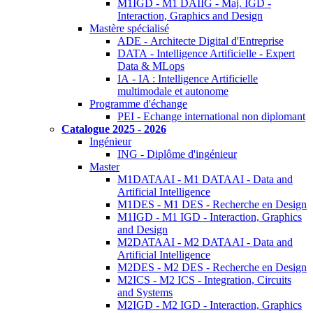
M1IGD - M1 DAIIG - Maj. IGD -
Interaction, Graphics and Design
Mastère spécialisé
ADE - Architecte Digital d'Entreprise
DATA - Intelligence Artificielle - Expert
Data & MLops
IA - IA : Intelligence Artificielle
multimodale et autonome
Programme d'échange
PEI - Echange international non diplomant
Catalogue 2025 - 2026
Ingénieur
ING - Diplôme d'ingénieur
Master
M1DATAAI - M1 DATAAI - Data and
Artificial Intelligence
M1DES - M1 DES - Recherche en Design
M1IGD - M1 IGD - Interaction, Graphics
and Design
M2DATAAI - M2 DATAAI - Data and
Artificial Intelligence
M2DES - M2 DES - Recherche en Design
M2ICS - M2 ICS - Integration, Circuits
and Systems
M2IGD - M2 IGD - Interaction, Graphics