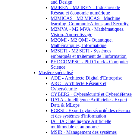
and Design
M2IREN - M2 IREN - Industries de
Réseau et économie numérique
M2MICAS - M2 MICAS - Machine
learnIng, CommunicAtions, and Security
M2MVA - M2 MVA - Mathématiques,
Vision, Apprentissage
M2QMI - M2 QMI - Quantique,
Mathématiques, Informatique
M2SETI - M2 SETI - Systèmes
embarqués et traitement de l'information
PHDCOMPSC - PhD Track - Computer
Science
Mastère spécialisé
ADE - Architecte Digital d'Entreprise
ARC - Architecte Réseaux et
Cybersécurité
CYBER2 - Cybersécurité et Cyberdéfense
DATA - Intelligence Artificielle - Expert
Data & MLops
ECRSI - Expert cybersécurité des réseaux
et des systèmes d'information
IA - IA : Intelligence Artificielle
multimodale et autonome
MSIR - Management des systèmes