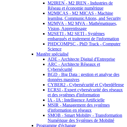
M2IREN - M2 IREN - Industries de
Réseau et économie numérique
M2MICAS - M2 MICAS - Machine
learnIng, CommunicAtions, and Security
M2MVA - M2 MVA - Mathématiques,
Vision, Apprentissage
M2SETI - M2 SETI - Systèmes
embarqués et traitement de l'information
PHDCOMPSC - PhD Track - Computer
Science
Mastère spécialisé
ADE - Architecte Digital d'Entreprise
ARC - Architecte Réseaux et
Cybersécurité
BGD - Big Data : gestion et analyse des
données massives
CYBER2 - Cybersécurité et Cyberdéfense
ECRSI - Expert cybersécurité des réseaux
et des systèmes d'information
IA - IA : Intelligence Artificielle
MSIR - Management des systèmes
d'information en réseaux
SMOB - Smart Mobility - Transformation
Numérique des Systèmes de Mobilité
Programme d'échange