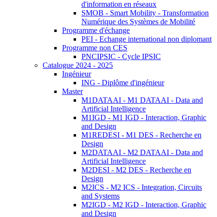
d'information en réseaux
SMOB - Smart Mobility - Transformation
Numérique des Systèmes de Mobilité
Programme d'échange
PEI - Echange international non diplomant
Programme non CES
PNCIPSIC - Cycle IPSIC
Catalogue 2024 - 2025
Ingénieur
ING - Diplôme d'ingénieur
Master
M1DATAAI - M1 DATAAI - Data and
Artificial Intelligence
M1IGD - M1 IGD - Interaction, Graphic
and Design
M1REDESI - M1 DES - Recherche en
Design
M2DATAAI - M2 DATAAI - Data and
Artificial Intelligence
M2DESI - M2 DES - Recherche en
Design
M2ICS - M2 ICS - Integration, Circuits
and Systems
M2IGD - M2 IGD - Interaction, Graphic
and Design