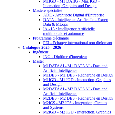
M1IGD - M1 DAIIG - Maj. IGD -
Interaction, Graphics and Design
Mastère spécialisé
ADE - Architecte Digital d'Entreprise
DATA - Intelligence Artificielle - Expert
Data & MLops
IA - IA : Intelligence Artificielle
multimodale et autonome
Programme d'échange
PEI - Echange international non diplomant
Catalogue 2025 - 2026
Ingénieur
ING - Diplôme d'ingénieur
Master
M1DATAAI - M1 DATAAI - Data and
Artificial Intelligence
M1DES - M1 DES - Recherche en Design
M1IGD - M1 IGD - Interaction, Graphics
and Design
M2DATAAI - M2 DATAAI - Data and
Artificial Intelligence
M2DES - M2 DES - Recherche en Design
M2ICS - M2 ICS - Integration, Circuits
and Systems
M2IGD - M2 IGD - Interaction, Graphics