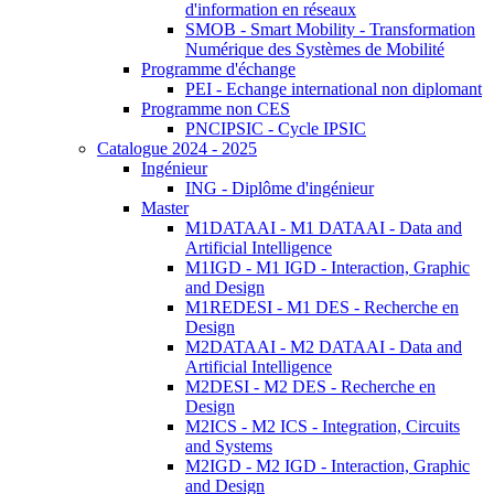
d'information en réseaux
SMOB - Smart Mobility - Transformation
Numérique des Systèmes de Mobilité
Programme d'échange
PEI - Echange international non diplomant
Programme non CES
PNCIPSIC - Cycle IPSIC
Catalogue 2024 - 2025
Ingénieur
ING - Diplôme d'ingénieur
Master
M1DATAAI - M1 DATAAI - Data and
Artificial Intelligence
M1IGD - M1 IGD - Interaction, Graphic
and Design
M1REDESI - M1 DES - Recherche en
Design
M2DATAAI - M2 DATAAI - Data and
Artificial Intelligence
M2DESI - M2 DES - Recherche en
Design
M2ICS - M2 ICS - Integration, Circuits
and Systems
M2IGD - M2 IGD - Interaction, Graphic
and Design