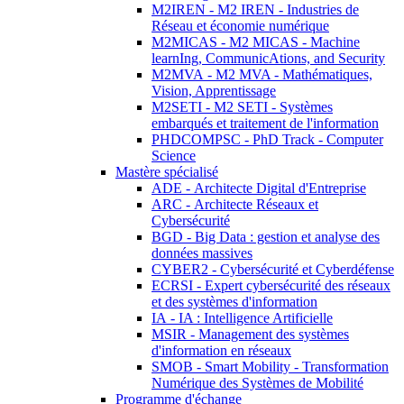
M2IREN - M2 IREN - Industries de
Réseau et économie numérique
M2MICAS - M2 MICAS - Machine
learnIng, CommunicAtions, and Security
M2MVA - M2 MVA - Mathématiques,
Vision, Apprentissage
M2SETI - M2 SETI - Systèmes
embarqués et traitement de l'information
PHDCOMPSC - PhD Track - Computer
Science
Mastère spécialisé
ADE - Architecte Digital d'Entreprise
ARC - Architecte Réseaux et
Cybersécurité
BGD - Big Data : gestion et analyse des
données massives
CYBER2 - Cybersécurité et Cyberdéfense
ECRSI - Expert cybersécurité des réseaux
et des systèmes d'information
IA - IA : Intelligence Artificielle
MSIR - Management des systèmes
d'information en réseaux
SMOB - Smart Mobility - Transformation
Numérique des Systèmes de Mobilité
Programme d'échange