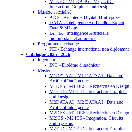
M1IGD - M1 DAIIG - Maj. IGD -
Interaction, Graphics and Design
Mastère spécialisé
ADE - Architecte Digital d'Entreprise
DATA - Intelligence Artificielle - Expert
Data & MLops
IA - IA : Intelligence Artificielle
multimodale et autonome
Programme d'échange
PEI - Echange international non diplomant
Catalogue 2025 - 2026
Ingénieur
ING - Diplôme d'ingénieur
Master
M1DATAAI - M1 DATAAI - Data and
Artificial Intelligence
M1DES - M1 DES - Recherche en Design
M1IGD - M1 IGD - Interaction, Graphics
and Design
M2DATAAI - M2 DATAAI - Data and
Artificial Intelligence
M2DES - M2 DES - Recherche en Design
M2ICS - M2 ICS - Integration, Circuits
and Systems
M2IGD - M2 IGD - Interaction, Graphics