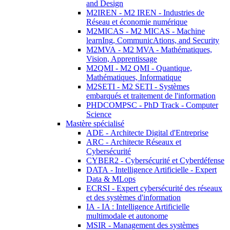
and Design
M2IREN - M2 IREN - Industries de
Réseau et économie numérique
M2MICAS - M2 MICAS - Machine
learnIng, CommunicAtions, and Security
M2MVA - M2 MVA - Mathématiques,
Vision, Apprentissage
M2QMI - M2 QMI - Quantique,
Mathématiques, Informatique
M2SETI - M2 SETI - Systèmes
embarqués et traitement de l'information
PHDCOMPSC - PhD Track - Computer
Science
Mastère spécialisé
ADE - Architecte Digital d'Entreprise
ARC - Architecte Réseaux et
Cybersécurité
CYBER2 - Cybersécurité et Cyberdéfense
DATA - Intelligence Artificielle - Expert
Data & MLops
ECRSI - Expert cybersécurité des réseaux
et des systèmes d'information
IA - IA : Intelligence Artificielle
multimodale et autonome
MSIR - Management des systèmes