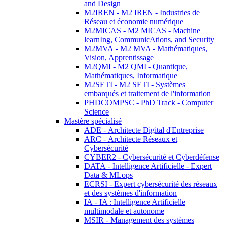
and Design
M2IREN - M2 IREN - Industries de
Réseau et économie numérique
M2MICAS - M2 MICAS - Machine
learnIng, CommunicAtions, and Security
M2MVA - M2 MVA - Mathématiques,
Vision, Apprentissage
M2QMI - M2 QMI - Quantique,
Mathématiques, Informatique
M2SETI - M2 SETI - Systèmes
embarqués et traitement de l'information
PHDCOMPSC - PhD Track - Computer
Science
Mastère spécialisé
ADE - Architecte Digital d'Entreprise
ARC - Architecte Réseaux et
Cybersécurité
CYBER2 - Cybersécurité et Cyberdéfense
DATA - Intelligence Artificielle - Expert
Data & MLops
ECRSI - Expert cybersécurité des réseaux
et des systèmes d'information
IA - IA : Intelligence Artificielle
multimodale et autonome
MSIR - Management des systèmes