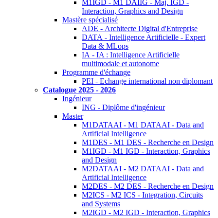
M1IGD - M1 DAIIG - Maj. IGD -
Interaction, Graphics and Design
Mastère spécialisé
ADE - Architecte Digital d'Entreprise
DATA - Intelligence Artificielle - Expert
Data & MLops
IA - IA : Intelligence Artificielle
multimodale et autonome
Programme d'échange
PEI - Echange international non diplomant
Catalogue 2025 - 2026
Ingénieur
ING - Diplôme d'ingénieur
Master
M1DATAAI - M1 DATAAI - Data and
Artificial Intelligence
M1DES - M1 DES - Recherche en Design
M1IGD - M1 IGD - Interaction, Graphics
and Design
M2DATAAI - M2 DATAAI - Data and
Artificial Intelligence
M2DES - M2 DES - Recherche en Design
M2ICS - M2 ICS - Integration, Circuits
and Systems
M2IGD - M2 IGD - Interaction, Graphics