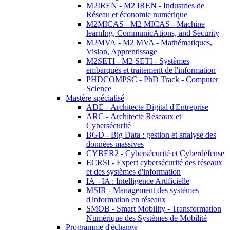
M2IREN - M2 IREN - Industries de
Réseau et économie numérique
M2MICAS - M2 MICAS - Machine
learnIng, CommunicAtions, and Security
M2MVA - M2 MVA - Mathématiques,
Vision, Apprentissage
M2SETI - M2 SETI - Systèmes
embarqués et traitement de l'information
PHDCOMPSC - PhD Track - Computer
Science
Mastère spécialisé
ADE - Architecte Digital d'Entreprise
ARC - Architecte Réseaux et
Cybersécurité
BGD - Big Data : gestion et analyse des
données massives
CYBER2 - Cybersécurité et Cyberdéfense
ECRSI - Expert cybersécurité des réseaux
et des systèmes d'information
IA - IA : Intelligence Artificielle
MSIR - Management des systèmes
d'information en réseaux
SMOB - Smart Mobility - Transformation
Numérique des Systèmes de Mobilité
Programme d'échange