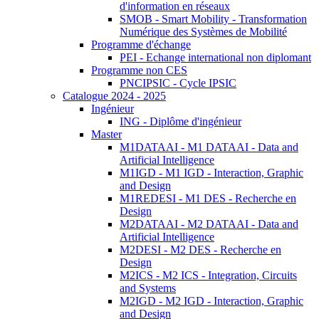
d'information en réseaux
SMOB - Smart Mobility - Transformation
Numérique des Systèmes de Mobilité
Programme d'échange
PEI - Echange international non diplomant
Programme non CES
PNCIPSIC - Cycle IPSIC
Catalogue 2024 - 2025
Ingénieur
ING - Diplôme d'ingénieur
Master
M1DATAAI - M1 DATAAI - Data and
Artificial Intelligence
M1IGD - M1 IGD - Interaction, Graphic
and Design
M1REDESI - M1 DES - Recherche en
Design
M2DATAAI - M2 DATAAI - Data and
Artificial Intelligence
M2DESI - M2 DES - Recherche en
Design
M2ICS - M2 ICS - Integration, Circuits
and Systems
M2IGD - M2 IGD - Interaction, Graphic
and Design