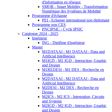
d'information en réseaux
SMOB - Smart Mobility - Transformation
Numérique des Systèmes de Mobilité
Programme d'échange
PEI - Echange international non diplomant
Programme non CES
PNCIPSIC - Cycle IPSIC
Catalogue 2024 - 2025
Ingénieur
ING - Diplôme d'ingénieur
Master
M1DATAAI - M1 DATAAI - Data and
Artificial Intelligence
M1IGD - M1 IGD - Interaction, Graphic
and Design
M1REDESI - M1 DES - Recherche en
Design
M2DATAAI - M2 DATAAI - Data and
Artificial Intelligence
M2DESI - M2 DES - Recherche en
Design
M2ICS - M2 ICS - Integration, Circuits
and Systems
M2IGD - M2 IGD - Interaction, Graphic
and Design