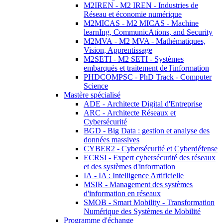
M2IREN - M2 IREN - Industries de
Réseau et économie numérique
M2MICAS - M2 MICAS - Machine
learnIng, CommunicAtions, and Security
M2MVA - M2 MVA - Mathématiques,
Vision, Apprentissage
M2SETI - M2 SETI - Systèmes
embarqués et traitement de l'information
PHDCOMPSC - PhD Track - Computer
Science
Mastère spécialisé
ADE - Architecte Digital d'Entreprise
ARC - Architecte Réseaux et
Cybersécurité
BGD - Big Data : gestion et analyse des
données massives
CYBER2 - Cybersécurité et Cyberdéfense
ECRSI - Expert cybersécurité des réseaux
et des systèmes d'information
IA - IA : Intelligence Artificielle
MSIR - Management des systèmes
d'information en réseaux
SMOB - Smart Mobility - Transformation
Numérique des Systèmes de Mobilité
Programme d'échange