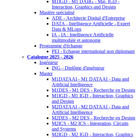
M1IGD - M1 DAIIG - Maj. IGD -
Interaction, Graphics and Design
Mastère spécialisé
ADE - Architecte Digital d'Entreprise
DATA - Intelligence Artificielle - Expert
Data & MLops
IA - IA : Intelligence Artificielle
multimodale et autonome
Programme d'échange
PEI - Echange international non diplomant
Catalogue 2025 - 2026
Ingénieur
ING - Diplôme d'ingénieur
Master
M1DATAAI - M1 DATAAI - Data and
Artificial Intelligence
M1DES - M1 DES - Recherche en Design
M1IGD - M1 IGD - Interaction, Graphics
and Design
M2DATAAI - M2 DATAAI - Data and
Artificial Intelligence
M2DES - M2 DES - Recherche en Design
M2ICS - M2 ICS - Integration, Circuits
and Systems
M2IGD - M2 IGD - Interaction, Graphics