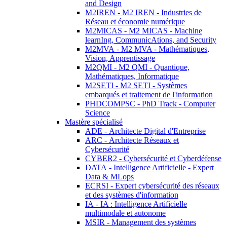
and Design
M2IREN - M2 IREN - Industries de
Réseau et économie numérique
M2MICAS - M2 MICAS - Machine
learnIng, CommunicAtions, and Security
M2MVA - M2 MVA - Mathématiques,
Vision, Apprentissage
M2QMI - M2 QMI - Quantique,
Mathématiques, Informatique
M2SETI - M2 SETI - Systèmes
embarqués et traitement de l'information
PHDCOMPSC - PhD Track - Computer
Science
Mastère spécialisé
ADE - Architecte Digital d'Entreprise
ARC - Architecte Réseaux et
Cybersécurité
CYBER2 - Cybersécurité et Cyberdéfense
DATA - Intelligence Artificielle - Expert
Data & MLops
ECRSI - Expert cybersécurité des réseaux
et des systèmes d'information
IA - IA : Intelligence Artificielle
multimodale et autonome
MSIR - Management des systèmes