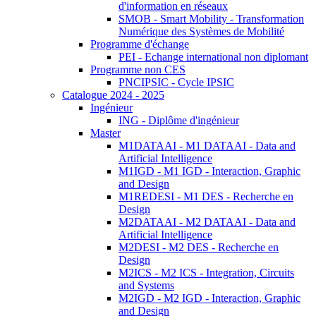
d'information en réseaux
SMOB - Smart Mobility - Transformation
Numérique des Systèmes de Mobilité
Programme d'échange
PEI - Echange international non diplomant
Programme non CES
PNCIPSIC - Cycle IPSIC
Catalogue 2024 - 2025
Ingénieur
ING - Diplôme d'ingénieur
Master
M1DATAAI - M1 DATAAI - Data and
Artificial Intelligence
M1IGD - M1 IGD - Interaction, Graphic
and Design
M1REDESI - M1 DES - Recherche en
Design
M2DATAAI - M2 DATAAI - Data and
Artificial Intelligence
M2DESI - M2 DES - Recherche en
Design
M2ICS - M2 ICS - Integration, Circuits
and Systems
M2IGD - M2 IGD - Interaction, Graphic
and Design