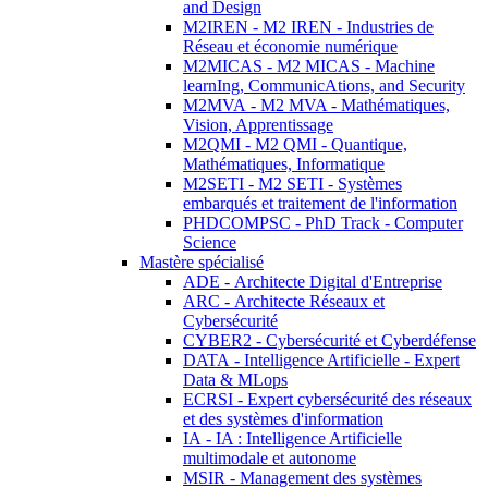
and Design
M2IREN - M2 IREN - Industries de
Réseau et économie numérique
M2MICAS - M2 MICAS - Machine
learnIng, CommunicAtions, and Security
M2MVA - M2 MVA - Mathématiques,
Vision, Apprentissage
M2QMI - M2 QMI - Quantique,
Mathématiques, Informatique
M2SETI - M2 SETI - Systèmes
embarqués et traitement de l'information
PHDCOMPSC - PhD Track - Computer
Science
Mastère spécialisé
ADE - Architecte Digital d'Entreprise
ARC - Architecte Réseaux et
Cybersécurité
CYBER2 - Cybersécurité et Cyberdéfense
DATA - Intelligence Artificielle - Expert
Data & MLops
ECRSI - Expert cybersécurité des réseaux
et des systèmes d'information
IA - IA : Intelligence Artificielle
multimodale et autonome
MSIR - Management des systèmes