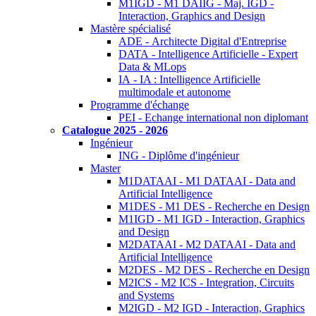
M1IGD - M1 DAIIG - Maj. IGD -
Interaction, Graphics and Design
Mastère spécialisé
ADE - Architecte Digital d'Entreprise
DATA - Intelligence Artificielle - Expert
Data & MLops
IA - IA : Intelligence Artificielle
multimodale et autonome
Programme d'échange
PEI - Echange international non diplomant
Catalogue 2025 - 2026
Ingénieur
ING - Diplôme d'ingénieur
Master
M1DATAAI - M1 DATAAI - Data and
Artificial Intelligence
M1DES - M1 DES - Recherche en Design
M1IGD - M1 IGD - Interaction, Graphics
and Design
M2DATAAI - M2 DATAAI - Data and
Artificial Intelligence
M2DES - M2 DES - Recherche en Design
M2ICS - M2 ICS - Integration, Circuits
and Systems
M2IGD - M2 IGD - Interaction, Graphics