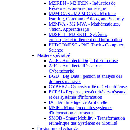
M2IREN - M2 IREN - Industries de
Réseau et économie numérique
M2MICAS - M2 MICAS - Machine
learnIng, CommunicAtions, and Security
M2MVA - M2 MVA - Mathématiques,
Vision, Apprentissage
M2SETI - M2 SETI - Systèmes
embarqués et traitement de l'information
PHDCOMPSC - PhD Track - Computer
Science
Mastère spécialisé
ADE - Architecte Digital d'Entreprise
ARC - Architecte Réseaux et
Cybersécurité
BGD - Big Data : gestion et analyse des
données massives
CYBER2 - Cybersécurité et Cyberdéfense
ECRSI - Expert cybersécurité des réseaux
et des systèmes d'information
IA - IA : Intelligence Artificielle
MSIR - Management des systèmes
d'information en réseaux
SMOB - Smart Mobility - Transformation
Numérique des Systèmes de Mobilité
Programme d'échange