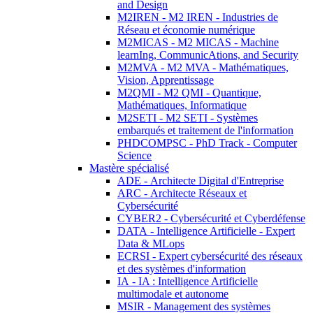
and Design
M2IREN - M2 IREN - Industries de
Réseau et économie numérique
M2MICAS - M2 MICAS - Machine
learnIng, CommunicAtions, and Security
M2MVA - M2 MVA - Mathématiques,
Vision, Apprentissage
M2QMI - M2 QMI - Quantique,
Mathématiques, Informatique
M2SETI - M2 SETI - Systèmes
embarqués et traitement de l'information
PHDCOMPSC - PhD Track - Computer
Science
Mastère spécialisé
ADE - Architecte Digital d'Entreprise
ARC - Architecte Réseaux et
Cybersécurité
CYBER2 - Cybersécurité et Cyberdéfense
DATA - Intelligence Artificielle - Expert
Data & MLops
ECRSI - Expert cybersécurité des réseaux
et des systèmes d'information
IA - IA : Intelligence Artificielle
multimodale et autonome
MSIR - Management des systèmes