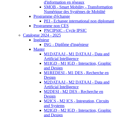
d'information en réseaux
SMOB - Smart Mobility - Transformation
Numérique des Systèmes de Mobilité
Programme d'échange
PEI - Echange international non diplomant
Programme non CES
PNCIPSIC - Cycle IPSIC
Catalogue 2024 - 2025
Ingénieur
ING - Diplôme d'ingénieur
Master
M1DATAAI - M1 DATAAI - Data and
Artificial Intelligence
M1IGD - M1 IGD - Interaction, Graphic
and Design
M1REDESI - M1 DES - Recherche en
Design
M2DATAAI - M2 DATAAI - Data and
Artificial Intelligence
M2DESI - M2 DES - Recherche en
Design
M2ICS - M2 ICS - Integration, Circuits
and Systems
M2IGD - M2 IGD - Interaction, Graphic
and Design