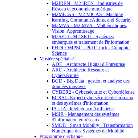
M2IREN - M2 IREN - Industries de
Réseau et économie numérique
M2MICAS - M2 MICAS - Machine
learnIng, CommunicAtions, and Security
M2MVA - M2 MVA - Mathématiques,
Vision, Apprentissage
M2SETI - M2 SETI - Systèmes
embarqués et traitement de l'information
PHDCOMPSC - PhD Track - Computer
Science
Mastère spécialisé
ADE - Architecte Digital d'Entreprise
ARC - Architecte Réseaux et
Cybersécurité
BGD - Big Data : gestion et analyse des
données massives
CYBER2 - Cybersécurité et Cyberdéfense
ECRSI - Expert cybersécurité des réseaux
et des systèmes d'information
IA - IA : Intelligence Artificielle
MSIR - Management des systèmes
d'information en réseaux
SMOB - Smart Mobility - Transformation
Numérique des Systèmes de Mobilité
Programme d'échange