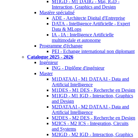
M1IGD - M1 DAIIG - Maj. IGD -
Interaction, Graphics and Design
Mastère spécialisé
ADE - Architecte Digital d'Entreprise
DATA - Intelligence Artificielle - Expert
Data & MLops
IA - IA : Intelligence Artificielle
multimodale et autonome
Programme d'échange
PEI - Echange international non diplomant
Catalogue 2025 - 2026
Ingénieur
ING - Diplôme d'ingénieur
Master
M1DATAAI - M1 DATAAI - Data and
Artificial Intelligence
M1DES - M1 DES - Recherche en Design
M1IGD - M1 IGD - Interaction, Graphics
and Design
M2DATAAI - M2 DATAAI - Data and
Artificial Intelligence
M2DES - M2 DES - Recherche en Design
M2ICS - M2 ICS - Integration, Circuits
and Systems
M2IGD - M2 IGD - Interaction, Graphics