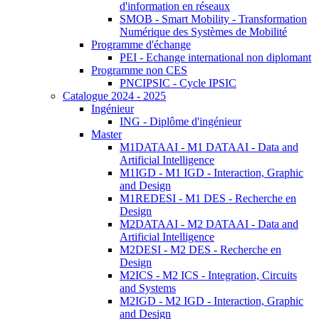
d'information en réseaux
SMOB - Smart Mobility - Transformation
Numérique des Systèmes de Mobilité
Programme d'échange
PEI - Echange international non diplomant
Programme non CES
PNCIPSIC - Cycle IPSIC
Catalogue 2024 - 2025
Ingénieur
ING - Diplôme d'ingénieur
Master
M1DATAAI - M1 DATAAI - Data and
Artificial Intelligence
M1IGD - M1 IGD - Interaction, Graphic
and Design
M1REDESI - M1 DES - Recherche en
Design
M2DATAAI - M2 DATAAI - Data and
Artificial Intelligence
M2DESI - M2 DES - Recherche en
Design
M2ICS - M2 ICS - Integration, Circuits
and Systems
M2IGD - M2 IGD - Interaction, Graphic
and Design