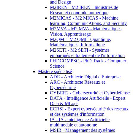
and Design
M2IREN - M2 IREN - Industries de
Réseau et économie numérique
M2MICAS - M2 MICAS - Machine
learnIng, CommunicAtions, and Security
M2MVA - M2 MVA - Mathématiques,
Vision, Apprentissage
M2QMI - M2 QMI - Quantique,
Mathématiques, Informatique
M2SETI - M2 SETI - Systèmes
embarqués et traitement de l'information
PHDCOMPSC - PhD Track - Computer
Science
Mastère spécialisé
ADE - Architecte Digital d'Entreprise
ARC - Architecte Réseaux et
Cybersécurité
CYBER2 - Cybersécurité et Cyberdéfense
DATA - Intelligence Artificielle - Expert
Data & MLops
ECRSI - Expert cybersécurité des réseaux
et des systèmes d'information
IA - IA : Intelligence Artificielle
multimodale et autonome
MSIR - Management des systèmes