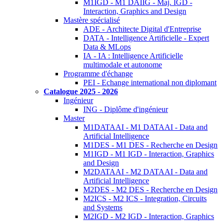
M1IGD - M1 DAIIG - Maj. IGD -
Interaction, Graphics and Design
Mastère spécialisé
ADE - Architecte Digital d'Entreprise
DATA - Intelligence Artificielle - Expert
Data & MLops
IA - IA : Intelligence Artificielle
multimodale et autonome
Programme d'échange
PEI - Echange international non diplomant
Catalogue 2025 - 2026
Ingénieur
ING - Diplôme d'ingénieur
Master
M1DATAAI - M1 DATAAI - Data and
Artificial Intelligence
M1DES - M1 DES - Recherche en Design
M1IGD - M1 IGD - Interaction, Graphics
and Design
M2DATAAI - M2 DATAAI - Data and
Artificial Intelligence
M2DES - M2 DES - Recherche en Design
M2ICS - M2 ICS - Integration, Circuits
and Systems
M2IGD - M2 IGD - Interaction, Graphics