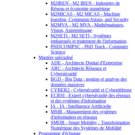
M2IREN - M2 IREN - Industries de
Réseau et économie numérique
M2MICAS - M2 MICAS - Machine
learnIng, CommunicAtions, and Security
M2MVA - M2 MVA - Mathématiques,
Vision, Apprentissage
M2SETI - M2 SETI - Systèmes
embarqués et traitement de l'information
PHDCOMPSC - PhD Track - Computer
Science
Mastère spécialisé
ADE - Architecte Digital d'Entreprise
ARC - Architecte Réseaux et
Cybersécurité
BGD - Big Data : gestion et analyse des
données massives
CYBER2 - Cybersécurité et Cyberdéfense
ECRSI - Expert cybersécurité des réseaux
et des systèmes d'information
IA - IA : Intelligence Artificielle
MSIR - Management des systèmes
d'information en réseaux
SMOB - Smart Mobility - Transformation
Numérique des Systèmes de Mobilité
Programme d'échange