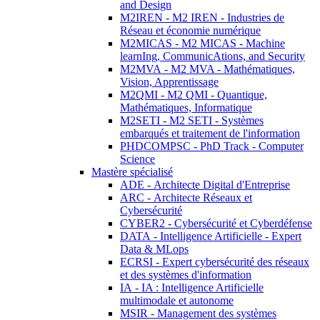
and Design
M2IREN - M2 IREN - Industries de
Réseau et économie numérique
M2MICAS - M2 MICAS - Machine
learnIng, CommunicAtions, and Security
M2MVA - M2 MVA - Mathématiques,
Vision, Apprentissage
M2QMI - M2 QMI - Quantique,
Mathématiques, Informatique
M2SETI - M2 SETI - Systèmes
embarqués et traitement de l'information
PHDCOMPSC - PhD Track - Computer
Science
Mastère spécialisé
ADE - Architecte Digital d'Entreprise
ARC - Architecte Réseaux et
Cybersécurité
CYBER2 - Cybersécurité et Cyberdéfense
DATA - Intelligence Artificielle - Expert
Data & MLops
ECRSI - Expert cybersécurité des réseaux
et des systèmes d'information
IA - IA : Intelligence Artificielle
multimodale et autonome
MSIR - Management des systèmes