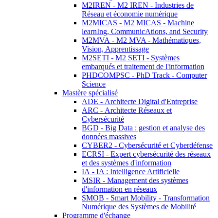
M2IREN - M2 IREN - Industries de
Réseau et économie numérique
M2MICAS - M2 MICAS - Machine
learnIng, CommunicAtions, and Security
M2MVA - M2 MVA - Mathématiques,
Vision, Apprentissage
M2SETI - M2 SETI - Systèmes
embarqués et traitement de l'information
PHDCOMPSC - PhD Track - Computer
Science
Mastère spécialisé
ADE - Architecte Digital d'Entreprise
ARC - Architecte Réseaux et
Cybersécurité
BGD - Big Data : gestion et analyse des
données massives
CYBER2 - Cybersécurité et Cyberdéfense
ECRSI - Expert cybersécurité des réseaux
et des systèmes d'information
IA - IA : Intelligence Artificielle
MSIR - Management des systèmes
d'information en réseaux
SMOB - Smart Mobility - Transformation
Numérique des Systèmes de Mobilité
Programme d'échange