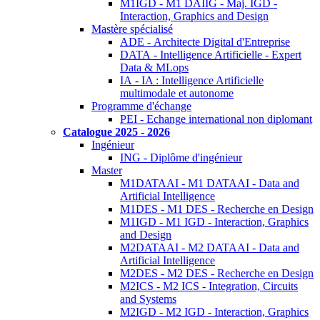
M1IGD - M1 DAIIG - Maj. IGD -
Interaction, Graphics and Design
Mastère spécialisé
ADE - Architecte Digital d'Entreprise
DATA - Intelligence Artificielle - Expert
Data & MLops
IA - IA : Intelligence Artificielle
multimodale et autonome
Programme d'échange
PEI - Echange international non diplomant
Catalogue 2025 - 2026
Ingénieur
ING - Diplôme d'ingénieur
Master
M1DATAAI - M1 DATAAI - Data and
Artificial Intelligence
M1DES - M1 DES - Recherche en Design
M1IGD - M1 IGD - Interaction, Graphics
and Design
M2DATAAI - M2 DATAAI - Data and
Artificial Intelligence
M2DES - M2 DES - Recherche en Design
M2ICS - M2 ICS - Integration, Circuits
and Systems
M2IGD - M2 IGD - Interaction, Graphics