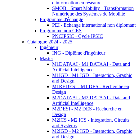
d'information en réseaux
SMOB - Smart Mobility - Transformation
Numérique des Systèmes de Mobilité
Programme d'échange
PEI - Echange international non diplomant
Programme non CES
PNCIPSIC - Cycle IPSIC
Catalogue 2024 - 2025
Ingénieur
ING - Diplôme d'ingénieur
Master
M1DATAAI - M1 DATAAI - Data and
Artificial Intelligence
M1IGD - M1 IGD - Interaction, Graphic
and Design
M1REDESI - M1 DES - Recherche en
Design
M2DATAAI - M2 DATAAI - Data and
Artificial Intelligence
M2DESI - M2 DES - Recherche en
Design
M2ICS - M2 ICS - Integration, Circuits
and Systems
M2IGD - M2 IGD - Interaction, Graphic
and Design