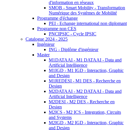
d'information en réseaux
SMOB - Smart Mobility - Transformation
Numérique des Systèmes de Mobilité
Programme d'échange
PEI - Echange international non diplomant
Programme non CES
PNCIPSIC - Cycle IPSIC
Catalogue 2024 - 2025
Ingénieur
ING - Diplôme d'ingénieur
Master
M1DATAAI - M1 DATAAI - Data and
Artificial Intelligence
M1IGD - M1 IGD - Interaction, Graphic
and Design
M1REDESI - M1 DES - Recherche en
Design
M2DATAAI - M2 DATAAI - Data and
Artificial Intelligence
M2DESI - M2 DES - Recherche en
Design
M2ICS - M2 ICS - Integration, Circuits
and Systems
M2IGD - M2 IGD - Interaction, Graphic
and Design