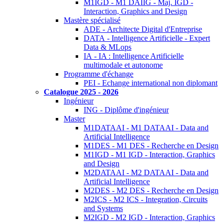
M1IGD - M1 DAIIG - Maj. IGD -
Interaction, Graphics and Design
Mastère spécialisé
ADE - Architecte Digital d'Entreprise
DATA - Intelligence Artificielle - Expert
Data & MLops
IA - IA : Intelligence Artificielle
multimodale et autonome
Programme d'échange
PEI - Echange international non diplomant
Catalogue 2025 - 2026
Ingénieur
ING - Diplôme d'ingénieur
Master
M1DATAAI - M1 DATAAI - Data and
Artificial Intelligence
M1DES - M1 DES - Recherche en Design
M1IGD - M1 IGD - Interaction, Graphics
and Design
M2DATAAI - M2 DATAAI - Data and
Artificial Intelligence
M2DES - M2 DES - Recherche en Design
M2ICS - M2 ICS - Integration, Circuits
and Systems
M2IGD - M2 IGD - Interaction, Graphics