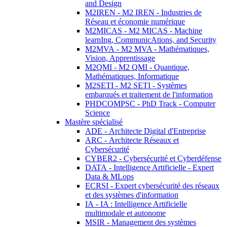
and Design
M2IREN - M2 IREN - Industries de
Réseau et économie numérique
M2MICAS - M2 MICAS - Machine
learnIng, CommunicAtions, and Security
M2MVA - M2 MVA - Mathématiques,
Vision, Apprentissage
M2QMI - M2 QMI - Quantique,
Mathématiques, Informatique
M2SETI - M2 SETI - Systèmes
embarqués et traitement de l'information
PHDCOMPSC - PhD Track - Computer
Science
Mastère spécialisé
ADE - Architecte Digital d'Entreprise
ARC - Architecte Réseaux et
Cybersécurité
CYBER2 - Cybersécurité et Cyberdéfense
DATA - Intelligence Artificielle - Expert
Data & MLops
ECRSI - Expert cybersécurité des réseaux
et des systèmes d'information
IA - IA : Intelligence Artificielle
multimodale et autonome
MSIR - Management des systèmes