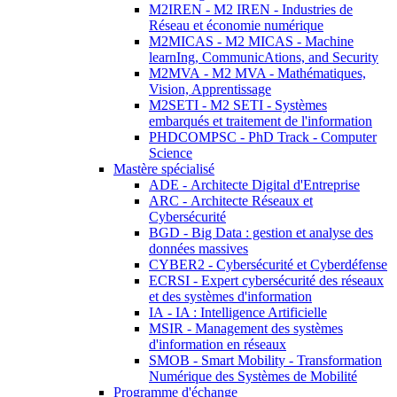
M2IREN - M2 IREN - Industries de
Réseau et économie numérique
M2MICAS - M2 MICAS - Machine
learnIng, CommunicAtions, and Security
M2MVA - M2 MVA - Mathématiques,
Vision, Apprentissage
M2SETI - M2 SETI - Systèmes
embarqués et traitement de l'information
PHDCOMPSC - PhD Track - Computer
Science
Mastère spécialisé
ADE - Architecte Digital d'Entreprise
ARC - Architecte Réseaux et
Cybersécurité
BGD - Big Data : gestion et analyse des
données massives
CYBER2 - Cybersécurité et Cyberdéfense
ECRSI - Expert cybersécurité des réseaux
et des systèmes d'information
IA - IA : Intelligence Artificielle
MSIR - Management des systèmes
d'information en réseaux
SMOB - Smart Mobility - Transformation
Numérique des Systèmes de Mobilité
Programme d'échange