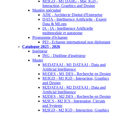
M1IGD - M1 DAIIG - Maj. IGD -
Interaction, Graphics and Design
Mastère spécialisé
ADE - Architecte Digital d'Entreprise
DATA - Intelligence Artificielle - Expert
Data & MLops
IA - IA : Intelligence Artificielle
multimodale et autonome
Programme d'échange
PEI - Echange international non diplomant
Catalogue 2025 - 2026
Ingénieur
ING - Diplôme d'ingénieur
Master
M1DATAAI - M1 DATAAI - Data and
Artificial Intelligence
M1DES - M1 DES - Recherche en Design
M1IGD - M1 IGD - Interaction, Graphics
and Design
M2DATAAI - M2 DATAAI - Data and
Artificial Intelligence
M2DES - M2 DES - Recherche en Design
M2ICS - M2 ICS - Integration, Circuits
and Systems
M2IGD - M2 IGD - Interaction, Graphics