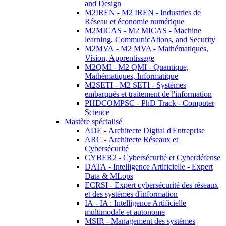
and Design
M2IREN - M2 IREN - Industries de
Réseau et économie numérique
M2MICAS - M2 MICAS - Machine
learnIng, CommunicAtions, and Security
M2MVA - M2 MVA - Mathématiques,
Vision, Apprentissage
M2QMI - M2 QMI - Quantique,
Mathématiques, Informatique
M2SETI - M2 SETI - Systèmes
embarqués et traitement de l'information
PHDCOMPSC - PhD Track - Computer
Science
Mastère spécialisé
ADE - Architecte Digital d'Entreprise
ARC - Architecte Réseaux et
Cybersécurité
CYBER2 - Cybersécurité et Cyberdéfense
DATA - Intelligence Artificielle - Expert
Data & MLops
ECRSI - Expert cybersécurité des réseaux
et des systèmes d'information
IA - IA : Intelligence Artificielle
multimodale et autonome
MSIR - Management des systèmes