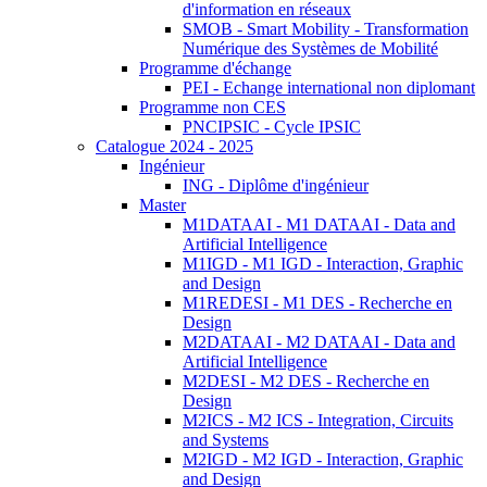
d'information en réseaux
SMOB - Smart Mobility - Transformation
Numérique des Systèmes de Mobilité
Programme d'échange
PEI - Echange international non diplomant
Programme non CES
PNCIPSIC - Cycle IPSIC
Catalogue 2024 - 2025
Ingénieur
ING - Diplôme d'ingénieur
Master
M1DATAAI - M1 DATAAI - Data and
Artificial Intelligence
M1IGD - M1 IGD - Interaction, Graphic
and Design
M1REDESI - M1 DES - Recherche en
Design
M2DATAAI - M2 DATAAI - Data and
Artificial Intelligence
M2DESI - M2 DES - Recherche en
Design
M2ICS - M2 ICS - Integration, Circuits
and Systems
M2IGD - M2 IGD - Interaction, Graphic
and Design