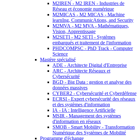
M2IREN - M2 IREN - Industries de
Réseau et économie numérique
M2MICAS - M2 MICAS - Machine
learnIng, CommunicAtions, and Security
M2MVA - M2 MVA - Mathématiques,
Vision, Apprentissage
M2SETI - M2 SETI - Systèmes
embarqués et traitement de l'information
PHDCOMPSC - PhD Track - Computer
Science
Mastère spécialisé
ADE - Architecte Digital d'Entreprise
ARC - Architecte Réseaux et
Cybersécurité
BGD - Big Data : gestion et analyse des
données massives
CYBER2 - Cybersécurité et Cyberdéfense
ECRSI - Expert cybersécurité des réseaux
et des systèmes d'information
IA - IA : Intelligence Artificielle
MSIR - Management des systèmes
d'information en réseaux
SMOB - Smart Mobility - Transformation
Numérique des Systèmes de Mobilité
Programme d'échange