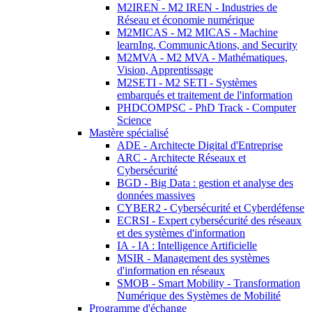
M2IREN - M2 IREN - Industries de
Réseau et économie numérique
M2MICAS - M2 MICAS - Machine
learnIng, CommunicAtions, and Security
M2MVA - M2 MVA - Mathématiques,
Vision, Apprentissage
M2SETI - M2 SETI - Systèmes
embarqués et traitement de l'information
PHDCOMPSC - PhD Track - Computer
Science
Mastère spécialisé
ADE - Architecte Digital d'Entreprise
ARC - Architecte Réseaux et
Cybersécurité
BGD - Big Data : gestion et analyse des
données massives
CYBER2 - Cybersécurité et Cyberdéfense
ECRSI - Expert cybersécurité des réseaux
et des systèmes d'information
IA - IA : Intelligence Artificielle
MSIR - Management des systèmes
d'information en réseaux
SMOB - Smart Mobility - Transformation
Numérique des Systèmes de Mobilité
Programme d'échange