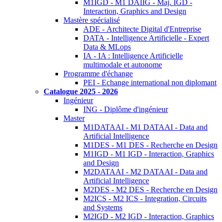
M1IGD - M1 DAIIG - Maj. IGD -
Interaction, Graphics and Design
Mastère spécialisé
ADE - Architecte Digital d'Entreprise
DATA - Intelligence Artificielle - Expert
Data & MLops
IA - IA : Intelligence Artificielle
multimodale et autonome
Programme d'échange
PEI - Echange international non diplomant
Catalogue 2025 - 2026
Ingénieur
ING - Diplôme d'ingénieur
Master
M1DATAAI - M1 DATAAI - Data and
Artificial Intelligence
M1DES - M1 DES - Recherche en Design
M1IGD - M1 IGD - Interaction, Graphics
and Design
M2DATAAI - M2 DATAAI - Data and
Artificial Intelligence
M2DES - M2 DES - Recherche en Design
M2ICS - M2 ICS - Integration, Circuits
and Systems
M2IGD - M2 IGD - Interaction, Graphics