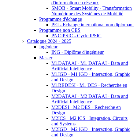
d'information en réseaux
SMOB - Smart Mobility - Transformation
Numérique des Systèmes de Mobilité
Programme d'échange
PEI - Echange international non diplomant
Programme non CES
PNCIPSIC - Cycle IPSIC
Catalogue 2024 - 2025
Ingénieur
ING - Diplôme d'ingénieur
Master
M1DATAAI - M1 DATAAI - Data and
Artificial Intelligence
M1IGD - M1 IGD - Interaction, Graphic
and Design
M1REDESI - M1 DES - Recherche en
Design
M2DATAAI - M2 DATAAI - Data and
Artificial Intelligence
M2DESI - M2 DES - Recherche en
Design
M2ICS - M2 ICS - Integration, Circuits
and Systems
M2IGD - M2 IGD - Interaction, Graphic
and Design