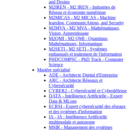
and Design
M2IREN - M2 IREN - Industries de
Réseau et économie numérique
M2MICAS - M2 MICAS - Machine
learnIng, CommunicAtions, and Security
M2MVA - M2 MVA - Mathématiques,
Vision, Apprentissage
M2QMI - M2 QMI - Quantique,
Mathématiques, Informatique
M2SETI - M2 SETI - Systèmes
embarqués et traitement de l'information
PHDCOMPSC - PhD Track - Computer
Science
Mastère spécialisé
ADE - Architecte Digital d'Entreprise
ARC - Architecte Réseaux et
Cybersécurité
CYBER2 - Cybersécurité et Cyberdéfense
DATA - Intelligence Artificielle - Expert
Data & MLops
ECRSI - Expert cybersécurité des réseaux
et des systèmes d'information
IA - IA : Intelligence Artificielle
multimodale et autonome
MSIR - Management des systèmes