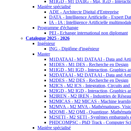
M1IGD - M1 DAIIG - Maj. IGD - Interactio
Mastère spécialisé
ADE - Architecte Digital d'Entreprise
DATA - Intelligence Artificielle - Expert 
IA - IA : Intelligence Artificielle multimoda
Programme d'échange
PEI - Echange international non diplomant
Catalogue 2025 - 2026
Ingénieur
ING - Diplôme d'ingénieur
Master
M1DATAAI - M1 DATAAI - Data and Artific
M1DES - M1 DES - Recherche en Design
M1IGD - M1 IGD - Interaction, Graphics a
M2DATAAI - M2 DATAAI - Data and Artific
M2DES - M2 DES - Recherche en Design
M2ICS - M2 ICS - Integration, Circuits and
M2IGD - M2 IGD - Interaction, Graphics a
M2IREN - M2 IREN - Industries de Réseau
M2MICAS - M2 MICAS - Machine learnIng
M2MVA - M2 MVA - Mathématiques, Vision
M2QMI - M2 QMI - Quantique, Mathématiq
M2SETI - M2 SETI - Systèmes embarqués et 
PHDCOMPSC - PhD Track - Computer Sci
Mastère spécialisé