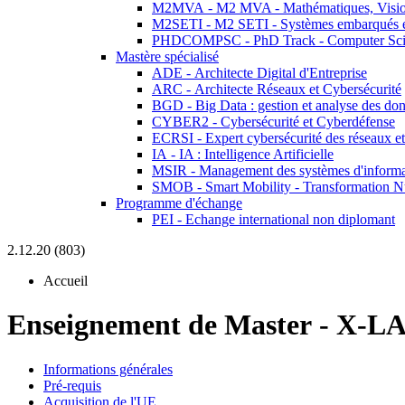
M2MVA - M2 MVA - Mathématiques, Vision
M2SETI - M2 SETI - Systèmes embarqués et 
PHDCOMPSC - PhD Track - Computer Sci
Mastère spécialisé
ADE - Architecte Digital d'Entreprise
ARC - Architecte Réseaux et Cybersécurité
BGD - Big Data : gestion et analyse des do
CYBER2 - Cybersécurité et Cyberdéfense
ECRSI - Expert cybersécurité des réseaux et
IA - IA : Intelligence Artificielle
MSIR - Management des systèmes d'informa
SMOB - Smart Mobility - Transformation N
Programme d'échange
PEI - Echange international non diplomant
2.12.20 (803)
Accueil
Enseignement de Master
-
X-LA
Informations générales
Pré-requis
Acquisition de l'UE