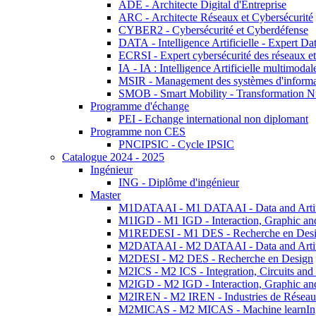
ADE - Architecte Digital d'Entreprise
ARC - Architecte Réseaux et Cybersécurité
CYBER2 - Cybersécurité et Cyberdéfense
DATA - Intelligence Artificielle - Expert 
ECRSI - Expert cybersécurité des réseaux et
IA - IA : Intelligence Artificielle multimoda
MSIR - Management des systèmes d'informa
SMOB - Smart Mobility - Transformation N
Programme d'échange
PEI - Echange international non diplomant
Programme non CES
PNCIPSIC - Cycle IPSIC
Catalogue 2024 - 2025
Ingénieur
ING - Diplôme d'ingénieur
Master
M1DATAAI - M1 DATAAI - Data and Artific
M1IGD - M1 IGD - Interaction, Graphic an
M1REDESI - M1 DES - Recherche en Des
M2DATAAI - M2 DATAAI - Data and Artific
M2DESI - M2 DES - Recherche en Design
M2ICS - M2 ICS - Integration, Circuits and
M2IGD - M2 IGD - Interaction, Graphic an
M2IREN - M2 IREN - Industries de Réseau
M2MICAS - M2 MICAS - Machine learnIng