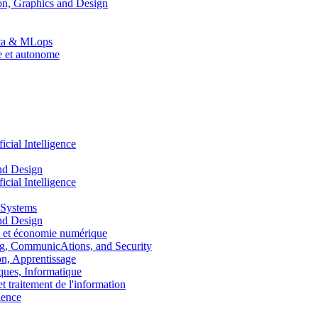
n, Graphics and Design
Data & MLops
le et autonome
ial Intelligence
nd Design
ial Intelligence
 Systems
nd Design
 et économie numérique
, CommunicAtions, and Security
, Apprentissage
ues, Informatique
traitement de l'information
ence