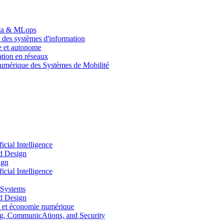
Data & MLops
 des systèmes d'information
le et autonome
tion en réseaux
umérique des Systèmes de Mobilité
ial Intelligence
d Design
ign
ial Intelligence
 Systems
d Design
 et économie numérique
, CommunicAtions, and Security