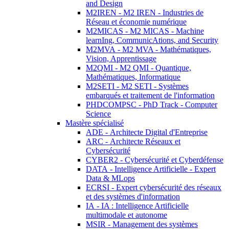
and Design
M2IREN - M2 IREN - Industries de
Réseau et économie numérique
M2MICAS - M2 MICAS - Machine
learnIng, CommunicAtions, and Security
M2MVA - M2 MVA - Mathématiques,
Vision, Apprentissage
M2QMI - M2 QMI - Quantique,
Mathématiques, Informatique
M2SETI - M2 SETI - Systèmes
embarqués et traitement de l'information
PHDCOMPSC - PhD Track - Computer
Science
Mastère spécialisé
ADE - Architecte Digital d'Entreprise
ARC - Architecte Réseaux et
Cybersécurité
CYBER2 - Cybersécurité et Cyberdéfense
DATA - Intelligence Artificielle - Expert
Data & MLops
ECRSI - Expert cybersécurité des réseaux
et des systèmes d'information
IA - IA : Intelligence Artificielle
multimodale et autonome
MSIR - Management des systèmes