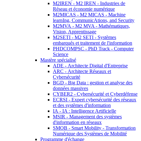
M2IREN - M2 IREN - Industries de
Réseau et économie numérique
M2MICAS - M2 MICAS - Machine
learnIng, CommunicAtions, and Security
M2MVA - M2 MVA - Mathématiques,
Vision, Apprentissage
M2SETI - M2 SETI - Systèmes
embarqués et traitement de l'information
PHDCOMPSC - PhD Track - Computer
Science
Mastère spécialisé
ADE - Architecte Digital d'Entreprise
ARC - Architecte Réseaux et
Cybersécurité
BGD - Big Data : gestion et analyse des
données massives
CYBER2 - Cybersécurité et Cyberdéfense
ECRSI - Expert cybersécurité des réseaux
et des systèmes d'information
IA - IA : Intelligence Artificielle
MSIR - Management des systèmes
d'information en réseaux
SMOB - Smart Mobility - Transformation
Numérique des Systèmes de Mobilité
Programme d'échange