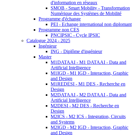
d'information en réseaux
SMOB - Smart Mobility - Transformation
Numérique des Systèmes de Mobilité
Programme d'échange
PEI - Echange international non diplomant
Programme non CES
PNCIPSIC - Cycle IPSIC
Catalogue 2024 - 2025
Ingénieur
ING - Diplôme d'ingénieur
Master
M1DATAAI - M1 DATAAI - Data and
Artificial Intelligence
M1IGD - M1 IGD - Interaction, Graphic
and Design
M1REDESI - M1 DES - Recherche en
Design
M2DATAAI - M2 DATAAI - Data and
Artificial Intelligence
M2DESI - M2 DES - Recherche en
Design
M2ICS - M2 ICS - Integration, Circuits
and Systems
M2IGD - M2 IGD - Interaction, Graphic
and Design