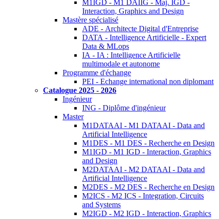
M1IGD - M1 DAIIG - Maj. IGD -
Interaction, Graphics and Design
Mastère spécialisé
ADE - Architecte Digital d'Entreprise
DATA - Intelligence Artificielle - Expert
Data & MLops
IA - IA : Intelligence Artificielle
multimodale et autonome
Programme d'échange
PEI - Echange international non diplomant
Catalogue 2025 - 2026
Ingénieur
ING - Diplôme d'ingénieur
Master
M1DATAAI - M1 DATAAI - Data and
Artificial Intelligence
M1DES - M1 DES - Recherche en Design
M1IGD - M1 IGD - Interaction, Graphics
and Design
M2DATAAI - M2 DATAAI - Data and
Artificial Intelligence
M2DES - M2 DES - Recherche en Design
M2ICS - M2 ICS - Integration, Circuits
and Systems
M2IGD - M2 IGD - Interaction, Graphics