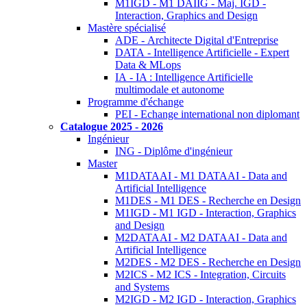
M1IGD - M1 DAIIG - Maj. IGD -
Interaction, Graphics and Design
Mastère spécialisé
ADE - Architecte Digital d'Entreprise
DATA - Intelligence Artificielle - Expert
Data & MLops
IA - IA : Intelligence Artificielle
multimodale et autonome
Programme d'échange
PEI - Echange international non diplomant
Catalogue 2025 - 2026
Ingénieur
ING - Diplôme d'ingénieur
Master
M1DATAAI - M1 DATAAI - Data and
Artificial Intelligence
M1DES - M1 DES - Recherche en Design
M1IGD - M1 IGD - Interaction, Graphics
and Design
M2DATAAI - M2 DATAAI - Data and
Artificial Intelligence
M2DES - M2 DES - Recherche en Design
M2ICS - M2 ICS - Integration, Circuits
and Systems
M2IGD - M2 IGD - Interaction, Graphics