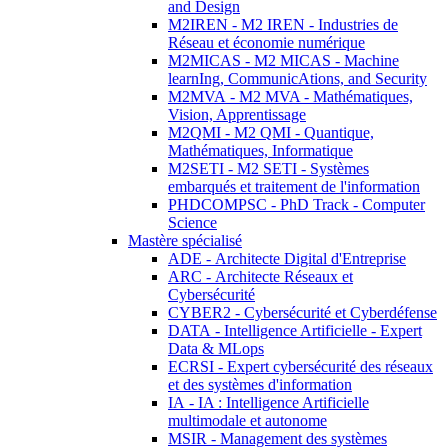
and Design
M2IREN - M2 IREN - Industries de
Réseau et économie numérique
M2MICAS - M2 MICAS - Machine
learnIng, CommunicAtions, and Security
M2MVA - M2 MVA - Mathématiques,
Vision, Apprentissage
M2QMI - M2 QMI - Quantique,
Mathématiques, Informatique
M2SETI - M2 SETI - Systèmes
embarqués et traitement de l'information
PHDCOMPSC - PhD Track - Computer
Science
Mastère spécialisé
ADE - Architecte Digital d'Entreprise
ARC - Architecte Réseaux et
Cybersécurité
CYBER2 - Cybersécurité et Cyberdéfense
DATA - Intelligence Artificielle - Expert
Data & MLops
ECRSI - Expert cybersécurité des réseaux
et des systèmes d'information
IA - IA : Intelligence Artificielle
multimodale et autonome
MSIR - Management des systèmes