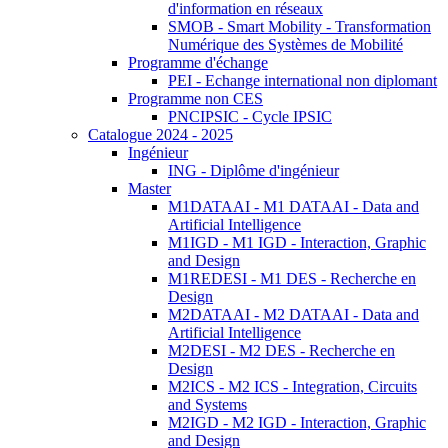
d'information en réseaux
SMOB - Smart Mobility - Transformation
Numérique des Systèmes de Mobilité
Programme d'échange
PEI - Echange international non diplomant
Programme non CES
PNCIPSIC - Cycle IPSIC
Catalogue 2024 - 2025
Ingénieur
ING - Diplôme d'ingénieur
Master
M1DATAAI - M1 DATAAI - Data and
Artificial Intelligence
M1IGD - M1 IGD - Interaction, Graphic
and Design
M1REDESI - M1 DES - Recherche en
Design
M2DATAAI - M2 DATAAI - Data and
Artificial Intelligence
M2DESI - M2 DES - Recherche en
Design
M2ICS - M2 ICS - Integration, Circuits
and Systems
M2IGD - M2 IGD - Interaction, Graphic
and Design