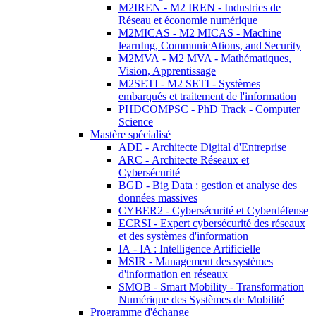
M2IREN - M2 IREN - Industries de
Réseau et économie numérique
M2MICAS - M2 MICAS - Machine
learnIng, CommunicAtions, and Security
M2MVA - M2 MVA - Mathématiques,
Vision, Apprentissage
M2SETI - M2 SETI - Systèmes
embarqués et traitement de l'information
PHDCOMPSC - PhD Track - Computer
Science
Mastère spécialisé
ADE - Architecte Digital d'Entreprise
ARC - Architecte Réseaux et
Cybersécurité
BGD - Big Data : gestion et analyse des
données massives
CYBER2 - Cybersécurité et Cyberdéfense
ECRSI - Expert cybersécurité des réseaux
et des systèmes d'information
IA - IA : Intelligence Artificielle
MSIR - Management des systèmes
d'information en réseaux
SMOB - Smart Mobility - Transformation
Numérique des Systèmes de Mobilité
Programme d'échange