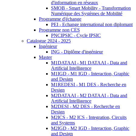
d'information en réseaux
SMOB - Smart Mobility - Transformation
Numérique des Systèmes de Mobilité
Programme d'échange
PEI - Echange international non diplomant
Programme non CES
PNCIPSIC - Cycle IPSIC
Catalogue 2024 - 2025
Ingénieur
ING - Diplôme d'ingénieur
Master
M1DATAAI - M1 DATAAI - Data and
Artificial Intelligence
M1IGD - M1 IGD - Interaction, Graphic
and Design
M1REDESI - M1 DES - Recherche en
Design
M2DATAAI - M2 DATAAI - Data and
Artificial Intelligence
M2DESI - M2 DES - Recherche en
Design
M2ICS - M2 ICS - Integration, Circuits
and Systems
M2IGD - M2 IGD - Interaction, Graphic
and Design