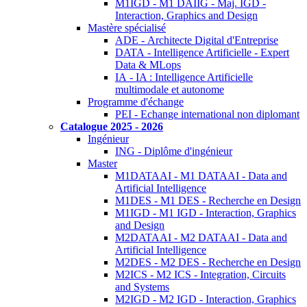
M1IGD - M1 DAIIG - Maj. IGD -
Interaction, Graphics and Design
Mastère spécialisé
ADE - Architecte Digital d'Entreprise
DATA - Intelligence Artificielle - Expert
Data & MLops
IA - IA : Intelligence Artificielle
multimodale et autonome
Programme d'échange
PEI - Echange international non diplomant
Catalogue 2025 - 2026
Ingénieur
ING - Diplôme d'ingénieur
Master
M1DATAAI - M1 DATAAI - Data and
Artificial Intelligence
M1DES - M1 DES - Recherche en Design
M1IGD - M1 IGD - Interaction, Graphics
and Design
M2DATAAI - M2 DATAAI - Data and
Artificial Intelligence
M2DES - M2 DES - Recherche en Design
M2ICS - M2 ICS - Integration, Circuits
and Systems
M2IGD - M2 IGD - Interaction, Graphics