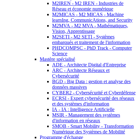
M2IREN - M2 IREN - Industries de
Réseau et économie numérique
M2MICAS - M2 MICAS - Machine
learnIng, CommunicAtions, and Security
M2MVA - M2 MVA - Mathématiques,
Vision, Apprentissage
M2SETI - M2 SETI - Systèmes
embarqués et traitement de l'information
PHDCOMPSC - PhD Track - Computer
Science
Mastère spécialisé
ADE - Architecte Digital d'Entreprise
ARC - Architecte Réseaux et
Cybersécurité
BGD - Big Data : gestion et analyse des
données massives
CYBER2 - Cybersécurité et Cyberdéfense
ECRSI - Expert cybersécurité des réseaux
et des systèmes d'information
IA - IA : Intelligence Artificielle
MSIR - Management des systèmes
d'information en réseaux
SMOB - Smart Mobility - Transformation
Numérique des Systèmes de Mobilité
Programme d'échange