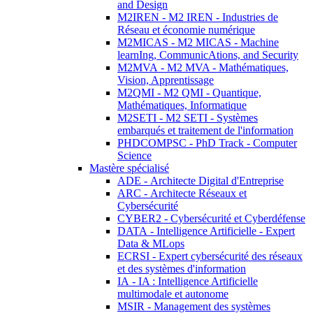
and Design
M2IREN - M2 IREN - Industries de
Réseau et économie numérique
M2MICAS - M2 MICAS - Machine
learnIng, CommunicAtions, and Security
M2MVA - M2 MVA - Mathématiques,
Vision, Apprentissage
M2QMI - M2 QMI - Quantique,
Mathématiques, Informatique
M2SETI - M2 SETI - Systèmes
embarqués et traitement de l'information
PHDCOMPSC - PhD Track - Computer
Science
Mastère spécialisé
ADE - Architecte Digital d'Entreprise
ARC - Architecte Réseaux et
Cybersécurité
CYBER2 - Cybersécurité et Cyberdéfense
DATA - Intelligence Artificielle - Expert
Data & MLops
ECRSI - Expert cybersécurité des réseaux
et des systèmes d'information
IA - IA : Intelligence Artificielle
multimodale et autonome
MSIR - Management des systèmes