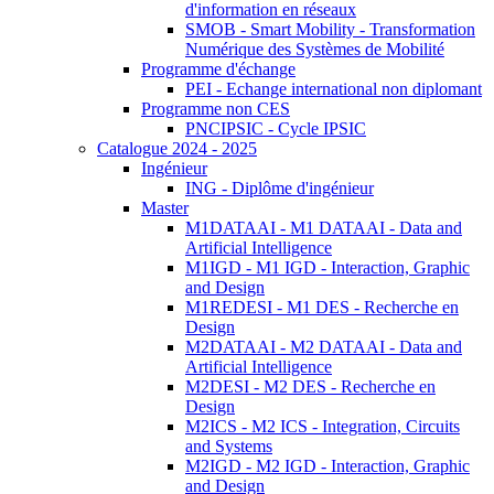
d'information en réseaux
SMOB - Smart Mobility - Transformation
Numérique des Systèmes de Mobilité
Programme d'échange
PEI - Echange international non diplomant
Programme non CES
PNCIPSIC - Cycle IPSIC
Catalogue 2024 - 2025
Ingénieur
ING - Diplôme d'ingénieur
Master
M1DATAAI - M1 DATAAI - Data and
Artificial Intelligence
M1IGD - M1 IGD - Interaction, Graphic
and Design
M1REDESI - M1 DES - Recherche en
Design
M2DATAAI - M2 DATAAI - Data and
Artificial Intelligence
M2DESI - M2 DES - Recherche en
Design
M2ICS - M2 ICS - Integration, Circuits
and Systems
M2IGD - M2 IGD - Interaction, Graphic
and Design