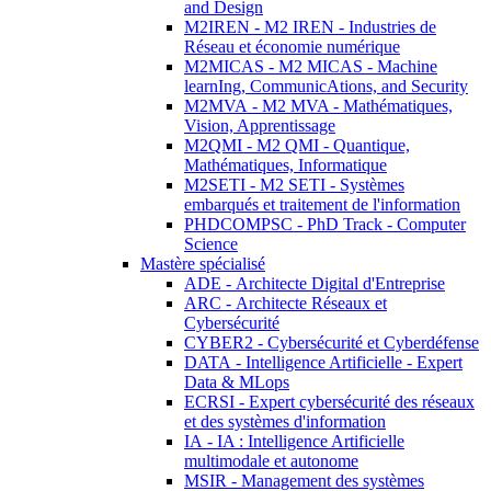
and Design
M2IREN - M2 IREN - Industries de
Réseau et économie numérique
M2MICAS - M2 MICAS - Machine
learnIng, CommunicAtions, and Security
M2MVA - M2 MVA - Mathématiques,
Vision, Apprentissage
M2QMI - M2 QMI - Quantique,
Mathématiques, Informatique
M2SETI - M2 SETI - Systèmes
embarqués et traitement de l'information
PHDCOMPSC - PhD Track - Computer
Science
Mastère spécialisé
ADE - Architecte Digital d'Entreprise
ARC - Architecte Réseaux et
Cybersécurité
CYBER2 - Cybersécurité et Cyberdéfense
DATA - Intelligence Artificielle - Expert
Data & MLops
ECRSI - Expert cybersécurité des réseaux
et des systèmes d'information
IA - IA : Intelligence Artificielle
multimodale et autonome
MSIR - Management des systèmes