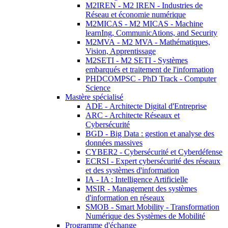
M2IREN - M2 IREN - Industries de
Réseau et économie numérique
M2MICAS - M2 MICAS - Machine
learnIng, CommunicAtions, and Security
M2MVA - M2 MVA - Mathématiques,
Vision, Apprentissage
M2SETI - M2 SETI - Systèmes
embarqués et traitement de l'information
PHDCOMPSC - PhD Track - Computer
Science
Mastère spécialisé
ADE - Architecte Digital d'Entreprise
ARC - Architecte Réseaux et
Cybersécurité
BGD - Big Data : gestion et analyse des
données massives
CYBER2 - Cybersécurité et Cyberdéfense
ECRSI - Expert cybersécurité des réseaux
et des systèmes d'information
IA - IA : Intelligence Artificielle
MSIR - Management des systèmes
d'information en réseaux
SMOB - Smart Mobility - Transformation
Numérique des Systèmes de Mobilité
Programme d'échange