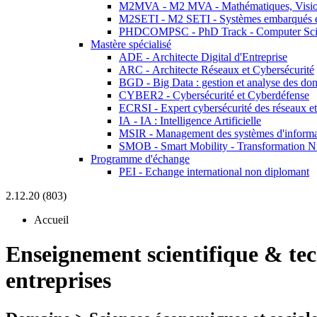
M2MVA - M2 MVA - Mathématiques, Vision
M2SETI - M2 SETI - Systèmes embarqués et 
PHDCOMPSC - PhD Track - Computer Sci
Mastère spécialisé
ADE - Architecte Digital d'Entreprise
ARC - Architecte Réseaux et Cybersécurité
BGD - Big Data : gestion et analyse des do
CYBER2 - Cybersécurité et Cyberdéfense
ECRSI - Expert cybersécurité des réseaux et
IA - IA : Intelligence Artificielle
MSIR - Management des systèmes d'informa
SMOB - Smart Mobility - Transformation N
Programme d'échange
PEI - Echange international non diplomant
2.12.20 (803)
Accueil
Enseignement scientifique & te
entreprises