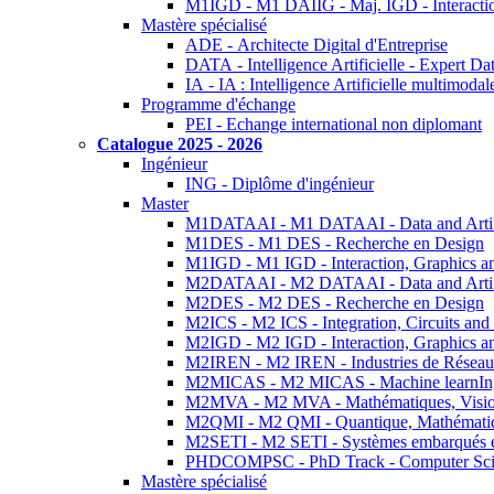
M1IGD - M1 DAIIG - Maj. IGD - Interactio
Mastère spécialisé
ADE - Architecte Digital d'Entreprise
DATA - Intelligence Artificielle - Expert 
IA - IA : Intelligence Artificielle multimoda
Programme d'échange
PEI - Echange international non diplomant
Catalogue 2025 - 2026
Ingénieur
ING - Diplôme d'ingénieur
Master
M1DATAAI - M1 DATAAI - Data and Artific
M1DES - M1 DES - Recherche en Design
M1IGD - M1 IGD - Interaction, Graphics a
M2DATAAI - M2 DATAAI - Data and Artific
M2DES - M2 DES - Recherche en Design
M2ICS - M2 ICS - Integration, Circuits and
M2IGD - M2 IGD - Interaction, Graphics a
M2IREN - M2 IREN - Industries de Réseau
M2MICAS - M2 MICAS - Machine learnIng
M2MVA - M2 MVA - Mathématiques, Vision
M2QMI - M2 QMI - Quantique, Mathématiq
M2SETI - M2 SETI - Systèmes embarqués et 
PHDCOMPSC - PhD Track - Computer Sci
Mastère spécialisé