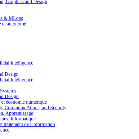
n, Graphics and Design
Data & MLops
le et autonome
ial Intelligence
nd Design
ial Intelligence
 Systems
nd Design
 et économie numérique
, CommunicAtions, and Security
, Apprentissage
ues, Informatique
traitement de l'information
ence