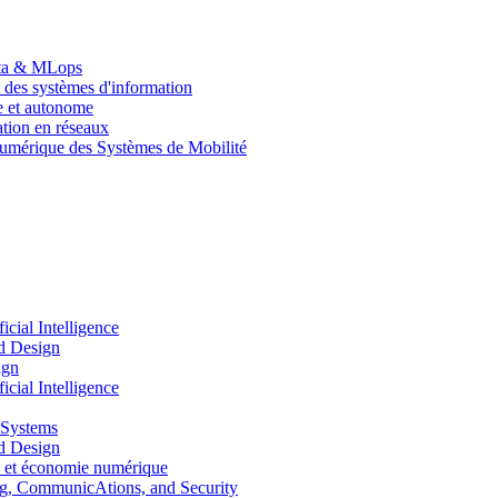
Data & MLops
 des systèmes d'information
le et autonome
tion en réseaux
umérique des Systèmes de Mobilité
ial Intelligence
d Design
ign
ial Intelligence
 Systems
d Design
 et économie numérique
, CommunicAtions, and Security