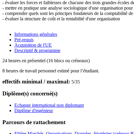
- évaluer les forces et faiblesses de chacune des trois grandes école
- mettre en pratique une analyse sociologique d'une organisation pour
- comprendre quels sont les principes fondateurs de la comptabilité de
- évaluer la structure de coût et la rentabilité d'une organisation
Informations générales
Pré-requis
Acquisition de l'UE
Descriptif & programme
24 heures en présentiel (16 blocs ou créneaux)
8 heures de travail personnel estimé pour l’étudiant.
effectifs minimal / maximal:
5
/
35
Diplôme(s) concerné(s)
Echange international non diplomant
Diplôme d'ingénieur
Parcours de rattachement
Filière Marchés, Organisations, Données, Stratégies (créneau B