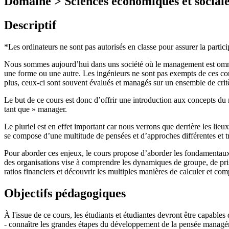
Domaine > Sciences économiques et sociale
Descriptif
*Les ordinateurs ne sont pas autorisés en classe pour assurer la partic
Nous sommes aujourd’hui dans uns société où le management est omn
une forme ou une autre. Les ingénieurs ne sont pas exempts de ces co
plus, ceux-ci sont souvent évalués et managés sur un ensemble de critè
Le but de ce cours est donc d’offrir une introduction aux concepts 
tant que » manager.
Le pluriel est en effet important car nous verrons que derrière les li
se compose d’une multitude de pensées et d’approches différentes et 
Pour aborder ces enjeux, le cours propose d’aborder les fondamentaux 
des organisations vise à comprendre les dynamiques de groupe, de prise
ratios financiers et découvrir les multiples manières de calculer et co
Objectifs pédagogiques
À l'issue de ce cours, les étudiants et étudiantes devront être capables 
- connaître les grandes étapes du développement de la pensée managé