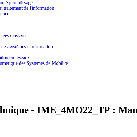
, Apprentissage
traitement de l'information
ence
nnées massives
 des systèmes d'information
tion en réseaux
umérique des Systèmes de Mobilité
chnique
-
IME_4MO22_TP :
Mana