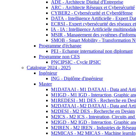
ADE - Architecte Digital d'Entreprise
ARC - Architecte Réseaux et Cybersécurité
CYBER2 - Cybersécurité et Cyberdéfense
DATA - Intelligence Artificielle - Expert 
ECRSI - Expert cybersécurité des réseaux et
IA - IA : Intelligence Artificielle multimoda
MSIR - Management des systèmes d'informa
SMOB - Smart Mobility - Transformation N
Programme d'échange
PEI - Echange international non diplomant
Programme non CES
PNCIPSIC - Cycle IPSIC
Catalogue 2024 - 2025
Ingénieur
ING - Diplôme d'ingénieur
Master
M1DATAAI - M1 DATAAI - Data and Artific
M1IGD - M1 IGD - Interaction, Graphic an
M1REDESI - M1 DES - Recherche en Des
M2DATAAI - M2 DATAAI - Data and Artific
M2DESI - M2 DES - Recherche en Design
M2ICS - M2 ICS - Integration, Circuits and
M2IGD - M2 IGD - Interaction, Graphic an
M2IREN - M2 IREN - Industries de Réseau
M2MICAS - M2 MICAS - Machine learnIng