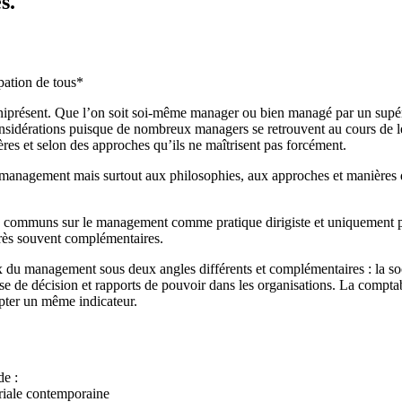
s.
ipation de tous*
iprésent. Que l’on soit soi-même manager ou bien managé par un supé
nsidérations puisque de nombreux managers se retrouvent au cours de le
res et selon des approches qu’ils ne maîtrisent pas forcément.
du management mais surtout aux philosophies, aux approches et manières
eux communs sur le management comme pratique dirigiste et uniquement pr
très souvent complémentaires.
du management sous deux angles différents et complémentaires : la soci
 de décision et rapports de pouvoir dans les organisations. La comptabil
mpter un même indicateur.
de :
riale contemporaine