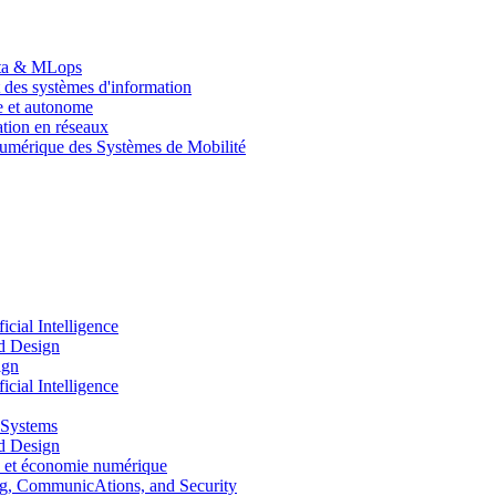
Data & MLops
 des systèmes d'information
le et autonome
tion en réseaux
umérique des Systèmes de Mobilité
ial Intelligence
d Design
ign
ial Intelligence
 Systems
d Design
 et économie numérique
, CommunicAtions, and Security