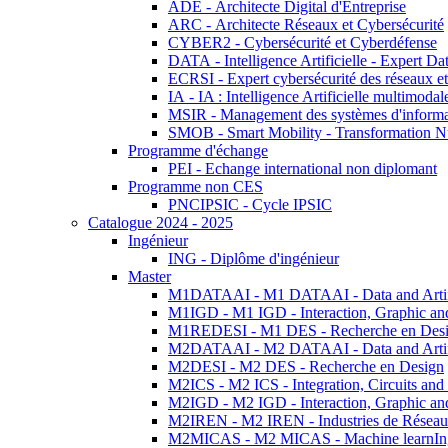
ADE - Architecte Digital d'Entreprise
ARC - Architecte Réseaux et Cybersécurité
CYBER2 - Cybersécurité et Cyberdéfense
DATA - Intelligence Artificielle - Expert 
ECRSI - Expert cybersécurité des réseaux et
IA - IA : Intelligence Artificielle multimoda
MSIR - Management des systèmes d'informa
SMOB - Smart Mobility - Transformation N
Programme d'échange
PEI - Echange international non diplomant
Programme non CES
PNCIPSIC - Cycle IPSIC
Catalogue 2024 - 2025
Ingénieur
ING - Diplôme d'ingénieur
Master
M1DATAAI - M1 DATAAI - Data and Artific
M1IGD - M1 IGD - Interaction, Graphic an
M1REDESI - M1 DES - Recherche en Des
M2DATAAI - M2 DATAAI - Data and Artific
M2DESI - M2 DES - Recherche en Design
M2ICS - M2 ICS - Integration, Circuits and
M2IGD - M2 IGD - Interaction, Graphic an
M2IREN - M2 IREN - Industries de Réseau
M2MICAS - M2 MICAS - Machine learnIng