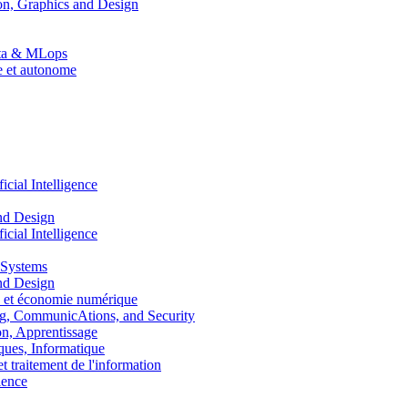
n, Graphics and Design
Data & MLops
le et autonome
ial Intelligence
nd Design
ial Intelligence
 Systems
nd Design
 et économie numérique
, CommunicAtions, and Security
, Apprentissage
ues, Informatique
traitement de l'information
ence