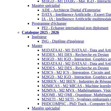
M1IGD - M1 DAIIG - Maj. IGD - Interactio
Mastère spécialisé
ADE - Architecte Digital d'Entreprise
DATA - Intelligence Artificielle - Expert 
IA - IA : Intelligence Artificielle multimoda
Programme d'échange
PEI - Echange international non diplomant
Catalogue 2025 - 2026
Ingénieur
ING - Diplôme d'ingénieur
Master
M1DATAAI - M1 DATAAI - Data and Artific
M1DES - M1 DES - Recherche en Design
M1IGD - M1 IGD - Interaction, Graphics a
M2DATAAI - M2 DATAAI - Data and Artific
M2DES - M2 DES - Recherche en Design
M2ICS - M2 ICS - Integration, Circuits and
M2IGD - M2 IGD - Interaction, Graphics a
M2IREN - M2 IREN - Industries de Réseau
M2MICAS - M2 MICAS - Machine learnIng
M2MVA - M2 MVA - Mathématiques, Vision
M2QMI - M2 QMI - Quantique, Mathématiq
M2SETI - M2 SETI - Systèmes embarqués et 
PHDCOMPSC - PhD Track - Computer Sci
Mastère spécialisé