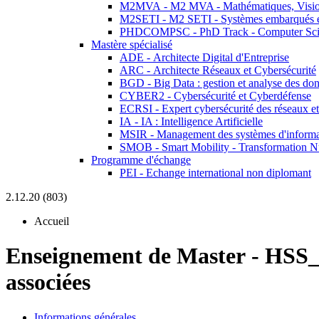
M2MVA - M2 MVA - Mathématiques, Vision
M2SETI - M2 SETI - Systèmes embarqués et 
PHDCOMPSC - PhD Track - Computer Sci
Mastère spécialisé
ADE - Architecte Digital d'Entreprise
ARC - Architecte Réseaux et Cybersécurité
BGD - Big Data : gestion et analyse des do
CYBER2 - Cybersécurité et Cyberdéfense
ECRSI - Expert cybersécurité des réseaux et
IA - IA : Intelligence Artificielle
MSIR - Management des systèmes d'informa
SMOB - Smart Mobility - Transformation N
Programme d'échange
PEI - Echange international non diplomant
2.12.20 (803)
Accueil
Enseignement de Master
-
HSS_
associées
Informations générales