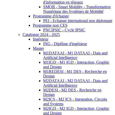
d'information en réseaux
SMOB - Smart Mobility - Transformation
Numérique des Systèmes de Mobilité
Programme d'échange
PEI - Echange international non diplomant
Programme non CES
PNCIPSIC - Cycle IPSIC
Catalogue 2024 - 2025
Ingénieur
ING - Diplôme d'ingénieur
Master
M1DATAAI - M1 DATAAI - Data and
Artificial Intelligence
M1IGD - M1 IGD - Interaction, Graphic
and Design
M1REDESI - M1 DES - Recherche en
Design
M2DATAAI - M2 DATAAI - Data and
Artificial Intelligence
M2DESI - M2 DES - Recherche en
Design
M2ICS - M2 ICS - Integration, Circuits
and Systems
M2IGD - M2 IGD - Interaction, Graphic
and Design