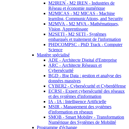
M2IREN - M2 IREN - Industries de
Réseau et économie numérique
M2MICAS - M2 MICAS - Machine
learnIng, CommunicAtions, and Security
M2MVA - M2 MVA - Mathématiques,
Vision, Apprentissage
M2SETI - M2 SETI - Systèmes
embarqués et traitement de l'information
PHDCOMPSC - PhD Track - Computer
Science
Mastère spécialisé
ADE - Architecte Digital d'Entreprise
ARC - Architecte Réseaux et
Cybersécurité
BGD - Big Data : gestion et analyse des
données massives
CYBER2 - Cybersécurité et Cyberdéfense
ECRSI - Expert cybersécurité des réseaux
et des systèmes d'information
IA - IA : Intelligence Artificielle
MSIR - Management des systèmes
d'information en réseaux
SMOB - Smart Mobility - Transformation
Numérique des Systèmes de Mobilité
Programme d'échange