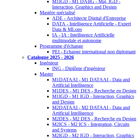
M1IGD - M1 DAIIG - Maj. IGD -
Interaction, Graphics and Design
Mastère spécialisé
ADE - Architecte Digital d'Entreprise
DATA - Intelligence Artificielle - Expert
Data & MLops
IA - IA : Intelligence Artificielle
multimodale et autonome
Programme d'échange
PEI - Echange international non diplomant
Catalogue 2025 - 2026
Ingénieur
ING - Diplôme d'ingénieur
Master
M1DATAAI - M1 DATAAI - Data and
Artificial Intelligence
M1DES - M1 DES - Recherche en Design
M1IGD - M1 IGD - Interaction, Graphics
and Design
M2DATAAI - M2 DATAAI - Data and
Artificial Intelligence
M2DES - M2 DES - Recherche en Design
M2ICS - M2 ICS - Integration, Circuits
and Systems
M2IGD - M2 IGD - Interaction, Graphics