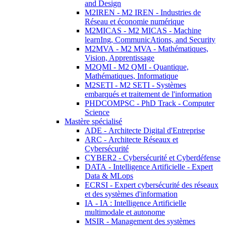
and Design
M2IREN - M2 IREN - Industries de
Réseau et économie numérique
M2MICAS - M2 MICAS - Machine
learnIng, CommunicAtions, and Security
M2MVA - M2 MVA - Mathématiques,
Vision, Apprentissage
M2QMI - M2 QMI - Quantique,
Mathématiques, Informatique
M2SETI - M2 SETI - Systèmes
embarqués et traitement de l'information
PHDCOMPSC - PhD Track - Computer
Science
Mastère spécialisé
ADE - Architecte Digital d'Entreprise
ARC - Architecte Réseaux et
Cybersécurité
CYBER2 - Cybersécurité et Cyberdéfense
DATA - Intelligence Artificielle - Expert
Data & MLops
ECRSI - Expert cybersécurité des réseaux
et des systèmes d'information
IA - IA : Intelligence Artificielle
multimodale et autonome
MSIR - Management des systèmes