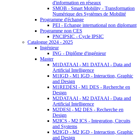
d'information en réseaux
SMOB - Smart Mobility - Transformation
Numérique des Systèmes de Mobilité
Programme d'échange
PEI - Echange international non diplomant
Programme non CES
PNCIPSIC - Cycle IPSIC
Catalogue 2024 - 2025
Ingénieur
ING - Diplôme d'ingénieur
Master
M1DATAAI - M1 DATAAI - Data and
Artificial Intelligence
M1IGD - M1 IGD - Interaction, Graphic
and Design
M1REDESI - M1 DES - Recherche en
Design
M2DATAAI - M2 DATAAI - Data and
Artificial Intelligence
M2DESI - M2 DES - Recherche en
Design
M2ICS - M2 ICS - Integration, Circuits
and Systems
M2IGD - M2 IGD - Interaction, Graphic
and Design