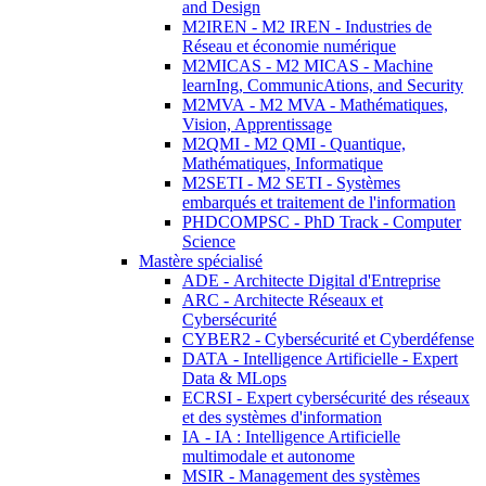
and Design
M2IREN - M2 IREN - Industries de
Réseau et économie numérique
M2MICAS - M2 MICAS - Machine
learnIng, CommunicAtions, and Security
M2MVA - M2 MVA - Mathématiques,
Vision, Apprentissage
M2QMI - M2 QMI - Quantique,
Mathématiques, Informatique
M2SETI - M2 SETI - Systèmes
embarqués et traitement de l'information
PHDCOMPSC - PhD Track - Computer
Science
Mastère spécialisé
ADE - Architecte Digital d'Entreprise
ARC - Architecte Réseaux et
Cybersécurité
CYBER2 - Cybersécurité et Cyberdéfense
DATA - Intelligence Artificielle - Expert
Data & MLops
ECRSI - Expert cybersécurité des réseaux
et des systèmes d'information
IA - IA : Intelligence Artificielle
multimodale et autonome
MSIR - Management des systèmes