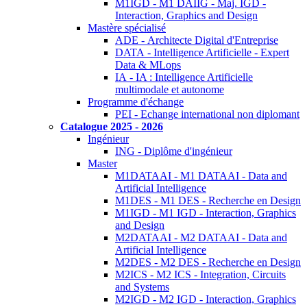
M1IGD - M1 DAIIG - Maj. IGD -
Interaction, Graphics and Design
Mastère spécialisé
ADE - Architecte Digital d'Entreprise
DATA - Intelligence Artificielle - Expert
Data & MLops
IA - IA : Intelligence Artificielle
multimodale et autonome
Programme d'échange
PEI - Echange international non diplomant
Catalogue 2025 - 2026
Ingénieur
ING - Diplôme d'ingénieur
Master
M1DATAAI - M1 DATAAI - Data and
Artificial Intelligence
M1DES - M1 DES - Recherche en Design
M1IGD - M1 IGD - Interaction, Graphics
and Design
M2DATAAI - M2 DATAAI - Data and
Artificial Intelligence
M2DES - M2 DES - Recherche en Design
M2ICS - M2 ICS - Integration, Circuits
and Systems
M2IGD - M2 IGD - Interaction, Graphics