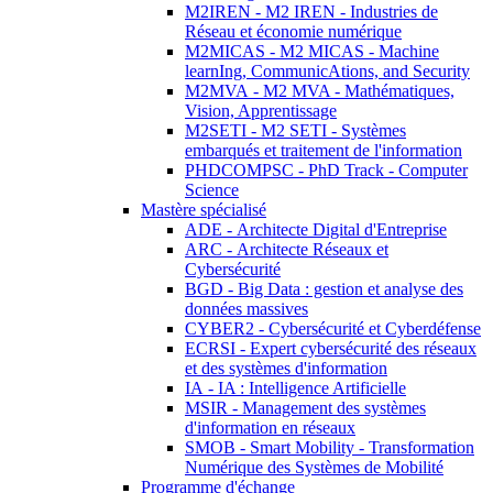
M2IREN - M2 IREN - Industries de
Réseau et économie numérique
M2MICAS - M2 MICAS - Machine
learnIng, CommunicAtions, and Security
M2MVA - M2 MVA - Mathématiques,
Vision, Apprentissage
M2SETI - M2 SETI - Systèmes
embarqués et traitement de l'information
PHDCOMPSC - PhD Track - Computer
Science
Mastère spécialisé
ADE - Architecte Digital d'Entreprise
ARC - Architecte Réseaux et
Cybersécurité
BGD - Big Data : gestion et analyse des
données massives
CYBER2 - Cybersécurité et Cyberdéfense
ECRSI - Expert cybersécurité des réseaux
et des systèmes d'information
IA - IA : Intelligence Artificielle
MSIR - Management des systèmes
d'information en réseaux
SMOB - Smart Mobility - Transformation
Numérique des Systèmes de Mobilité
Programme d'échange