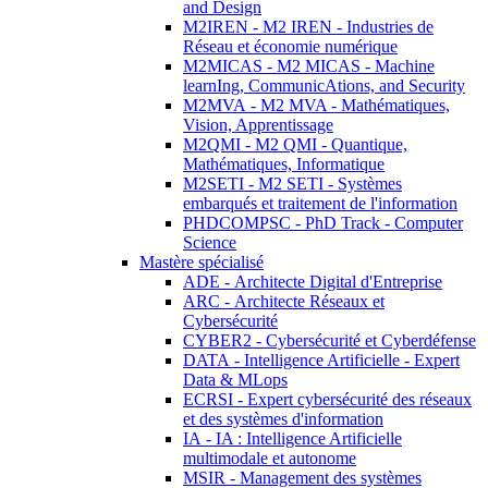
and Design
M2IREN - M2 IREN - Industries de
Réseau et économie numérique
M2MICAS - M2 MICAS - Machine
learnIng, CommunicAtions, and Security
M2MVA - M2 MVA - Mathématiques,
Vision, Apprentissage
M2QMI - M2 QMI - Quantique,
Mathématiques, Informatique
M2SETI - M2 SETI - Systèmes
embarqués et traitement de l'information
PHDCOMPSC - PhD Track - Computer
Science
Mastère spécialisé
ADE - Architecte Digital d'Entreprise
ARC - Architecte Réseaux et
Cybersécurité
CYBER2 - Cybersécurité et Cyberdéfense
DATA - Intelligence Artificielle - Expert
Data & MLops
ECRSI - Expert cybersécurité des réseaux
et des systèmes d'information
IA - IA : Intelligence Artificielle
multimodale et autonome
MSIR - Management des systèmes