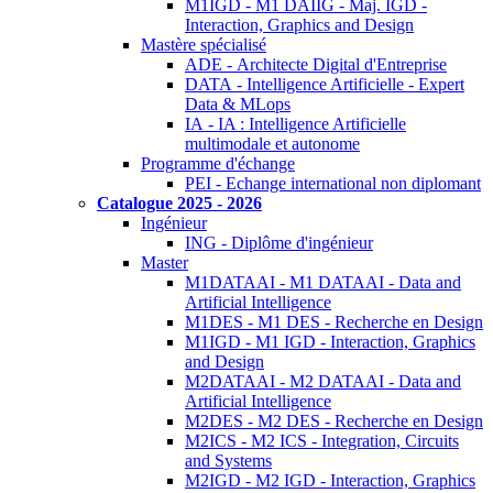
M1IGD - M1 DAIIG - Maj. IGD -
Interaction, Graphics and Design
Mastère spécialisé
ADE - Architecte Digital d'Entreprise
DATA - Intelligence Artificielle - Expert
Data & MLops
IA - IA : Intelligence Artificielle
multimodale et autonome
Programme d'échange
PEI - Echange international non diplomant
Catalogue 2025 - 2026
Ingénieur
ING - Diplôme d'ingénieur
Master
M1DATAAI - M1 DATAAI - Data and
Artificial Intelligence
M1DES - M1 DES - Recherche en Design
M1IGD - M1 IGD - Interaction, Graphics
and Design
M2DATAAI - M2 DATAAI - Data and
Artificial Intelligence
M2DES - M2 DES - Recherche en Design
M2ICS - M2 ICS - Integration, Circuits
and Systems
M2IGD - M2 IGD - Interaction, Graphics