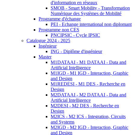
d'information en réseaux
SMOB - Smart Mobility - Transformation
Numérique des Systèmes de Mobilité
Programme d'échange
PEI - Echange international non diplomant
Programme non CES
PNCIPSIC - Cycle IPSIC
Catalogue 2024 - 2025
Ingénieur
ING - Diplôme d'ingénieur
Master
M1DATAAI - M1 DATAAI - Data and
Artificial Intelligence
M1IGD - M1 IGD - Interaction, Graphic
and Design
M1REDESI - M1 DES - Recherche en
Design
M2DATAAI - M2 DATAAI - Data and
Artificial Intelligence
M2DESI - M2 DES - Recherche en
Design
M2ICS - M2 ICS - Integration, Circuits
and Systems
M2IGD - M2 IGD - Interaction, Graphic
and Design