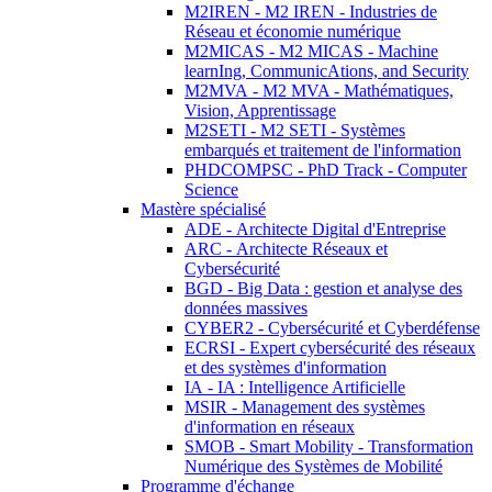
M2IREN - M2 IREN - Industries de
Réseau et économie numérique
M2MICAS - M2 MICAS - Machine
learnIng, CommunicAtions, and Security
M2MVA - M2 MVA - Mathématiques,
Vision, Apprentissage
M2SETI - M2 SETI - Systèmes
embarqués et traitement de l'information
PHDCOMPSC - PhD Track - Computer
Science
Mastère spécialisé
ADE - Architecte Digital d'Entreprise
ARC - Architecte Réseaux et
Cybersécurité
BGD - Big Data : gestion et analyse des
données massives
CYBER2 - Cybersécurité et Cyberdéfense
ECRSI - Expert cybersécurité des réseaux
et des systèmes d'information
IA - IA : Intelligence Artificielle
MSIR - Management des systèmes
d'information en réseaux
SMOB - Smart Mobility - Transformation
Numérique des Systèmes de Mobilité
Programme d'échange