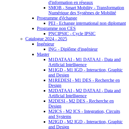
d'information en réseaux
SMOB - Smart Mobility - Transformation
Numérique des Systèmes de Mobilité
Programme d'échange
PEI - Echange international non diplomant
Programme non CES
PNCIPSIC - Cycle IPSIC
Catalogue 2024 - 2025
Ingénieur
ING - Diplôme d'ingénieur
Master
M1DATAAI - M1 DATAAI - Data and
Artificial Intelligence
M1IGD - M1 IGD - Interaction, Graphic
and Design
M1REDESI - M1 DES - Recherche en
Design
M2DATAAI - M2 DATAAI - Data and
Artificial Intelligence
M2DESI - M2 DES - Recherche en
Design
M2ICS - M2 ICS - Integration, Circuits
and Systems
M2IGD - M2 IGD - Interaction, Graphic
and Design