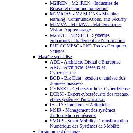
M2IREN - M2 IREN - Industries de
Réseau et économie numérique
M2MICAS - M2 MICAS - Machine
learnIng, CommunicAtions, and Security
M2MVA - M2 MVA - Mathématiques,
Vision, Apprentissage
M2SETI - M2 SETI - Systèmes
embarqués et traitement de l'information
PHDCOMPSC - PhD Track - Computer
Science
Mastère spécialisé
ADE - Architecte Digital d'Entreprise
ARC - Architecte Réseaux et
Cybersécurité
BGD - Big Data : gestion et analyse des
données massives
CYBER2 - Cybersécurité et Cyberdéfense
ECRSI - Expert cybersécurité des réseaux
et des systèmes d'information
IA - IA : Intelligence Artificielle
MSIR - Management des systèmes
d'information en réseaux
SMOB - Smart Mobility - Transformation
Numérique des Systèmes de Mobilité
Programme d'échange