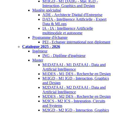
M1IGD - M1 DAIIG - Maj. IGD -
Interaction, Graphics and Design
Mastère spécialisé
ADE - Architecte Digital d'Entreprise
DATA - Intelligence Artificielle - Expert
Data & MLops
IA - IA : Intelligence Artificielle
multimodale et autonome
Programme d'échange
PEI - Echange international non diplomant
Catalogue 2025 - 2026
Ingénieur
ING - Diplôme d'ingénieur
Master
M1DATAAI - M1 DATAAI - Data and
Artificial Intelligence
M1DES - M1 DES - Recherche en Design
M1IGD - M1 IGD - Interaction, Graphics
and Design
M2DATAAI - M2 DATAAI - Data and
Artificial Intelligence
M2DES - M2 DES - Recherche en Design
M2ICS - M2 ICS - Integration, Circuits
and Systems
M2IGD - M2 IGD - Interaction, Graphics