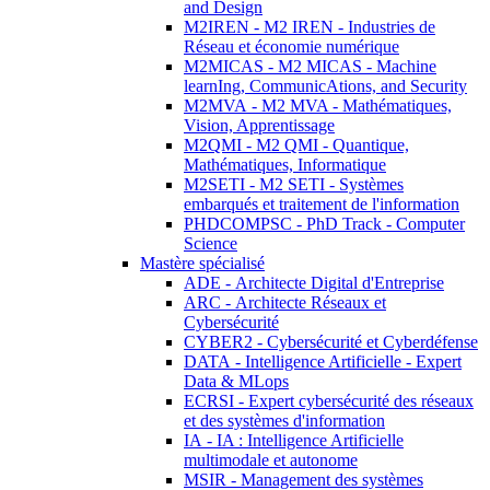
and Design
M2IREN - M2 IREN - Industries de
Réseau et économie numérique
M2MICAS - M2 MICAS - Machine
learnIng, CommunicAtions, and Security
M2MVA - M2 MVA - Mathématiques,
Vision, Apprentissage
M2QMI - M2 QMI - Quantique,
Mathématiques, Informatique
M2SETI - M2 SETI - Systèmes
embarqués et traitement de l'information
PHDCOMPSC - PhD Track - Computer
Science
Mastère spécialisé
ADE - Architecte Digital d'Entreprise
ARC - Architecte Réseaux et
Cybersécurité
CYBER2 - Cybersécurité et Cyberdéfense
DATA - Intelligence Artificielle - Expert
Data & MLops
ECRSI - Expert cybersécurité des réseaux
et des systèmes d'information
IA - IA : Intelligence Artificielle
multimodale et autonome
MSIR - Management des systèmes