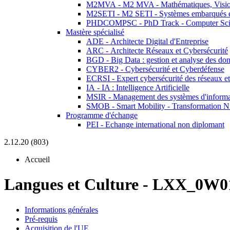
M2MVA - M2 MVA - Mathématiques, Vision
M2SETI - M2 SETI - Systèmes embarqués et 
PHDCOMPSC - PhD Track - Computer Sci
Mastère spécialisé
ADE - Architecte Digital d'Entreprise
ARC - Architecte Réseaux et Cybersécurité
BGD - Big Data : gestion et analyse des do
CYBER2 - Cybersécurité et Cyberdéfense
ECRSI - Expert cybersécurité des réseaux et
IA - IA : Intelligence Artificielle
MSIR - Management des systèmes d'informa
SMOB - Smart Mobility - Transformation N
Programme d'échange
PEI - Echange international non diplomant
2.12.20 (803)
Accueil
Langues et Culture
-
LXX_0W01
Informations générales
Pré-requis
Acquisition de l'UE