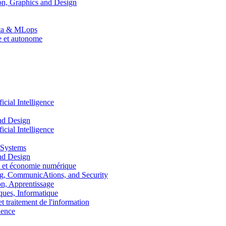
n, Graphics and Design
Data & MLops
le et autonome
ial Intelligence
nd Design
ial Intelligence
 Systems
nd Design
 et économie numérique
, CommunicAtions, and Security
, Apprentissage
ues, Informatique
traitement de l'information
ence