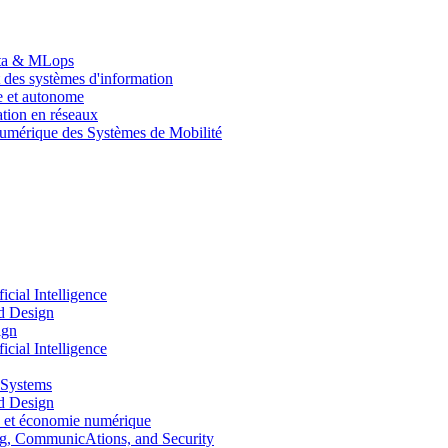
Data & MLops
 des systèmes d'information
le et autonome
tion en réseaux
umérique des Systèmes de Mobilité
ial Intelligence
d Design
ign
ial Intelligence
 Systems
d Design
 et économie numérique
, CommunicAtions, and Security