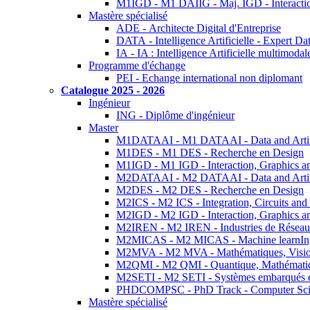
M1IGD - M1 DAIIG - Maj. IGD - Interactio
Mastère spécialisé
ADE - Architecte Digital d'Entreprise
DATA - Intelligence Artificielle - Expert 
IA - IA : Intelligence Artificielle multimoda
Programme d'échange
PEI - Echange international non diplomant
Catalogue 2025 - 2026
Ingénieur
ING - Diplôme d'ingénieur
Master
M1DATAAI - M1 DATAAI - Data and Artific
M1DES - M1 DES - Recherche en Design
M1IGD - M1 IGD - Interaction, Graphics a
M2DATAAI - M2 DATAAI - Data and Artific
M2DES - M2 DES - Recherche en Design
M2ICS - M2 ICS - Integration, Circuits and
M2IGD - M2 IGD - Interaction, Graphics a
M2IREN - M2 IREN - Industries de Réseau
M2MICAS - M2 MICAS - Machine learnIng
M2MVA - M2 MVA - Mathématiques, Vision
M2QMI - M2 QMI - Quantique, Mathématiq
M2SETI - M2 SETI - Systèmes embarqués et 
PHDCOMPSC - PhD Track - Computer Sci
Mastère spécialisé